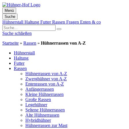
Menü
Suche
Zum
Hühnerstall
Haltung
Futter
Rassen
Fragen
Enten & co
Inhalt
springen
Suche schließen
Startseite
»
Rassen
»
Hühnerrassen von A-Z
Hühnerstall
Haltung
Futter
Rassen
Hühnerrassen von A-Z
Zwerghühner von A-Z
Entenrassen von A-Z
Anfängerrassen
Kleine Hühnerrassen
Große Rassen
Legehühner
Seltene Hühnerrassen
Alte Hühnerrassen
Hybridhühner
Hühnerrassen zur Mast