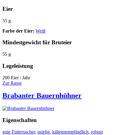
Eier
55 g
Farbe der Eier:
Weiß
Mindestgewicht für Bruteier
55 g
Legeleistung
200 Eier / Jahr
Zur Rasse
Brabanter Bauernhühner
Eigenschaften
gute Futtersucher
,
quirlig
,
kälteunempfindlich
,
robust