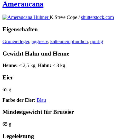
Ameraucana
K Steve Cope /
shutterstock.com
Eigenschaften
Grüneierleger
,
aggresiv
,
kälteunempfindlich
,
quirlig
Gewicht Hahn und Henne
Henne:
< 2,5 kg,
Hahn:
< 3 kg
Eier
65 g
Farbe der Eier:
Blau
Mindestgewicht für Bruteier
65 g
Legeleistung