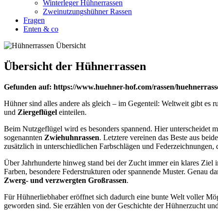
Winterleger Hühnerrassen
Zweinutzungshühner Rassen
Fragen
Enten & co
Übersicht der Hühnerrassen
Gefunden auf: https://www.huehner-hof.com/rassen/huehnerrass
Hühner sind alles andere als gleich – im Gegenteil: Weltweit gibt es 
und
Ziergeflügel
einteilen.
Beim Nutzgeflügel wird es besonders spannend. Hier unterscheidet
sogenannten
Zwiehuhnrassen
. Letztere vereinen das Beste aus beid
zusätzlich in unterschiedlichen Farbschlägen und Federzeichnungen,
Über Jahrhunderte hinweg stand bei der Zucht immer ein klares Ziel 
Farben, besondere Federstrukturen oder spannende Muster. Genau dara
Zwerg- und verzwergten Großrassen
.
Für Hühnerliebhaber eröffnet sich dadurch eine bunte Welt voller Mög
geworden sind. Sie erzählen von der Geschichte der Hühnerzucht un