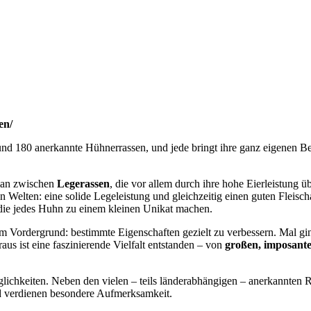
en/
rund 180 anerkannte Hühnerrassen, und jede bringt ihre ganz eigenen Be
 man zwischen
Legerassen
, die vor allem durch ihre hohe Eierleistung 
en Welten: eine solide Legeleistung und gleichzeitig einen guten Fleisc
 die jedes Huhn zu einem kleinen Unikat machen.
im Vordergrund: bestimmte Eigenschaften gezielt zu verbessern. Mal gin
us ist eine faszinierende Vielfalt entstanden – von
großen, imposant
lichkeiten. Neben den vielen – teils länderabhängigen – anerkannten Ra
d verdienen besondere Aufmerksamkeit.