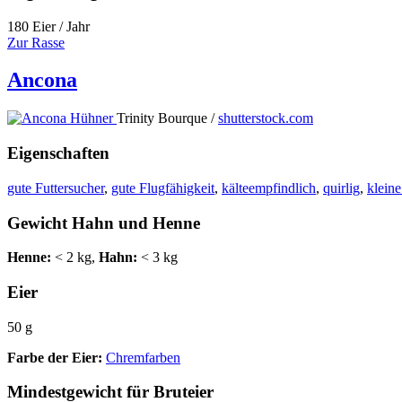
180 Eier / Jahr
Zur Rasse
Ancona
Trinity Bourque /
shutterstock.com
Eigenschaften
gute Futtersucher
,
gute Flugfähigkeit
,
kälteempfindlich
,
quirlig
,
klein
Gewicht Hahn und Henne
Henne:
< 2 kg,
Hahn:
< 3 kg
Eier
50 g
Farbe der Eier:
Chremfarben
Mindestgewicht für Bruteier