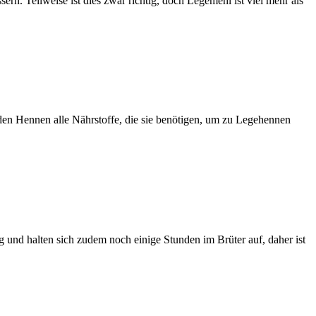
rn. Teilweise ist dies zwar richtig, doch Legemehl ist viel mehr als
en Hennen alle Nährstoffe, die sie benötigen, um zu Legehennen
 und halten sich zudem noch einige Stunden im Brüter auf, daher ist