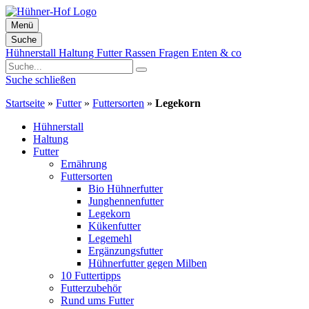
Menü
Suche
Zum
Hühnerstall
Haltung
Futter
Rassen
Fragen
Enten & co
Inhalt
springen
Suche schließen
Startseite
»
Futter
»
Futtersorten
»
Legekorn
Hühnerstall
Haltung
Futter
Ernährung
Futtersorten
Bio Hühnerfutter
Junghennenfutter
Legekorn
Kükenfutter
Legemehl
Ergänzungsfutter
Hühnerfutter gegen Milben
10 Futtertipps
Futterzubehör
Rund ums Futter