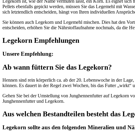
Legekorn ist, wie der Name vermuten lässt, ein Korn. Es eignet sich
Pellets ebenfalls gepickt werden, müssen Sie das Legemehl mit Wass
sich letztendlich entscheiden, hängt von Ihren individuellen Ansprüche
Sie können auch Legekorn und Legemehl mischen. Dies hat den Vorteil
entscheiden, erhöhen Sie die Nährstoffaufnahme nochmals, da die He
Legekorn Empfehlungen
Unsere Empfehlung:
Ab wann füttern Sie das Legekorn?
Hennen sind rein körperlich ca. ab der 20. Lebenswoche in der Lage, 
können. Es dauert in der Regel zwei Wochen, bis das Futter „wirkt“ 
Gehen Sie bei der Umstellung von Junghennenfutter auf Legekorn vor
Junghennenfutter und Legekorn.
Aus welchen Bestandteilen besteht das Le
Legekorn sollte aus den folgenden Mineralien und Nä