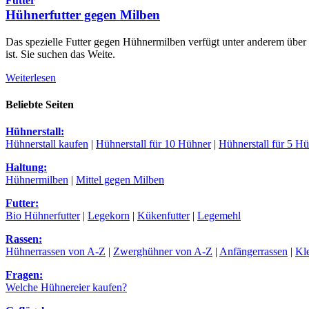
Futter
Hühnerfutter gegen Milben
Das spezielle Futter gegen Hühnermilben verfügt unter anderem über
ist. Sie suchen das Weite.
Weiterlesen
Beliebte Seiten
Hühnerstall:
Hühnerstall kaufen
|
Hühnerstall für 10 Hühner
|
Hühnerstall für 5 H
Haltung:
Hühnermilben
|
Mittel gegen Milben
Futter:
Bio Hühnerfutter
|
Legekorn
|
Kükenfutter
|
Legemehl
Rassen:
Hühnerrassen von A-Z
|
Zwerghühner von A-Z
|
Anfängerrassen
|
Kl
Fragen:
Welche Hühnereier kaufen?