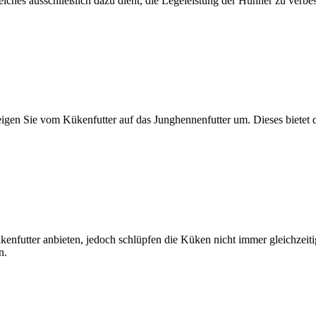
hes ausschließlich dazu dient, die Legeleistung der Hühner zu verbesse
en Sie vom Kükenfutter auf das Junghennenfutter um. Dieses bietet d
enfutter anbieten, jedoch schlüpfen die Küken nicht immer gleichzeitig
n.