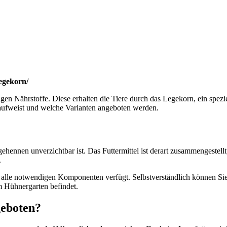
legekorn/
gen Nährstoffe. Diese erhalten die Tiere durch das Legekorn, ein spezi
s aufweist und welche Varianten angeboten werden.
gehennen unverzichtbar ist. Das Futtermittel ist derart zusammengestell
.
r alle notwendigen Komponenten verfügt. Selbstverständlich können Si
m Hühnergarten befindet.
geboten?