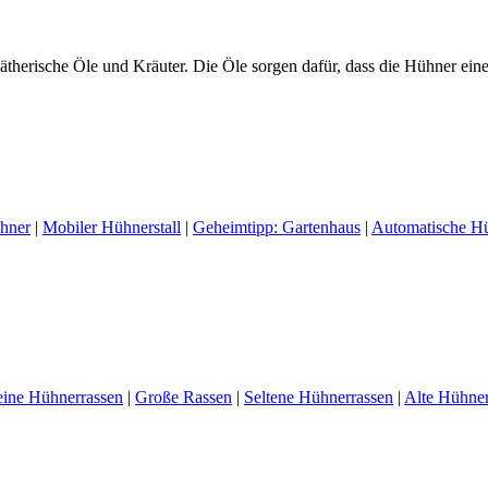
 ätherische Öle und Kräuter. Die Öle sorgen dafür, dass die Hühner e
ühner
|
Mobiler Hühnerstall
|
Geheimtipp: Gartenhaus
|
Automatische H
eine Hühnerrassen
|
Große Rassen
|
Seltene Hühnerrassen
|
Alte Hühner