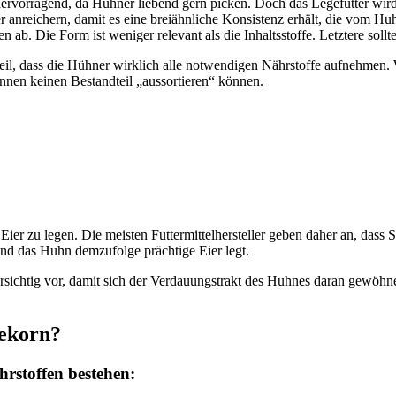
 hervorragend, da Hühner liebend gern picken. Doch das Legefutter wird
er anreichern, damit es eine breiähnliche Konsistenz erhält, die vom
n ab. Die Form ist weniger relevant als die Inhaltsstoffe. Letztere sol
, dass die Hühner wirklich alle notwendigen Nährstoffe aufnehmen. We
nnen keinen Bestandteil „aussortieren“ können.
Eier zu legen. Die meisten Futtermittelhersteller geben daher an, dass
und das Huhn demzufolge prächtige Eier legt.
sichtig vor, damit sich der Verdauungstrakt des Huhnes daran gewöhn
gekorn?
hrstoffen bestehen: