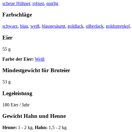
scheue Hühner
,
robust
,
quirlig
Farbschläge
schwarz
,
blau
,
weiß
,
blaugesäumt
,
goldlack
,
silberlack
,
goldsprenkel
,
Eier
55 g
Farbe der Eier:
Weiß
Mindestgewicht für Bruteier
53 g
Legeleistung
180 Eier / Jahr
Gewicht Hahn und Henne
Henne:
1 - 2 kg,
Hahn:
1,5 - 2 kg