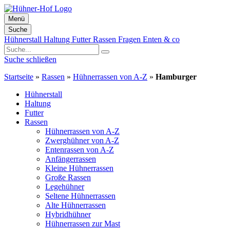
Menü
Suche
Zum
Hühnerstall
Haltung
Futter
Rassen
Fragen
Enten & co
Inhalt
springen
Suche schließen
Startseite
»
Rassen
»
Hühnerrassen von A-Z
»
Hamburger
Hühnerstall
Haltung
Futter
Rassen
Hühnerrassen von A-Z
Zwerghühner von A-Z
Entenrassen von A-Z
Anfängerrassen
Kleine Hühnerrassen
Große Rassen
Legehühner
Seltene Hühnerrassen
Alte Hühnerrassen
Hybridhühner
Hühnerrassen zur Mast