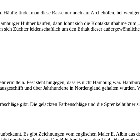
. Häufig findet man diese Rasse nur noch auf Archehöfen, bei wenigen
 Hamburger Hühner kaufen, dann lohnt sich die Kontaktaufnahme zum
ich Züchter leidenschaftlich um den Erhalt dieser außergewöhnliche
ehr ermitteln. Fest steht hingegen, dass es nicht Hamburg war. Hambu
ausgeschifft und über Jahrhunderte in Nordengland gehalten wurden.
arbschläge gibt. Die gelackten Farbenschläge und die Sprenkelhühner
eit unbekannt. Es gibt Zeichnungen vom englischen Maler E. Albin aus
htig durchgezüchtet war. Das Bild trug bereits den Titel „Hamburgh po