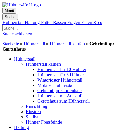
Menü
Suche
Zum
Hühnerstall
Haltung
Futter
Rassen
Fragen
Enten & co
Inhalt
springen
Suche schließen
Startseite
»
Hühnerstall
»
Hühnerstall kaufen
»
Geheimtipp:
Gartenhaus
Hühnerstall
Hühnerstall kaufen
Hühnerstall für 10 Hühner
Hühnerstall für 5 Hühner
Winterfester Hühnerstall
Mobiler Hühnerstall
Geheimtipp: Gartenhaus
Hühnerstall mit Auslauf
Gerätehaus zum Hühnerstall
Einrichtung
Einstreu
Stallbau
Hühner Fressfeinde
Haltung