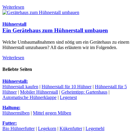
Weiterlesen
Hühnerstall
Ein Gerätehaus zum Hühnerstall umbauen
Welche Umbaumaßnahmen sind nötig um ein Gerätehaus zu einem
Hühnerstall umzubauen? All das erläutern wir im Folgenden.
Weiterlesen
Beliebte Seiten
Hühnerstall:
Hühnerstall kaufen
|
Hühnerstall für 10 Hühner
|
Hühnerstall für 5
Hühner
|
Mobiler Hühnerstall
|
Geheimtipp: Gartenhaus
|
Automatische Hühnerklappe
|
Legenest
Haltung:
Hühnermilben
|
Mittel gegen Milben
Futter:
Bio Hühnerfutter
|
Legekorn
|
Kükenfutter
|
Legemehl