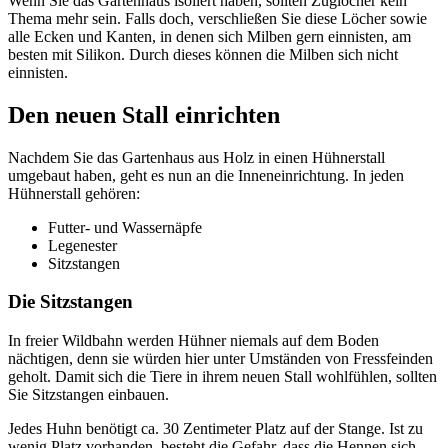
Wenn Sie das Gartenhaus isoliert haben, sollten Zuglöcher kein
Thema mehr sein. Falls doch, verschließen Sie diese Löcher sowie
alle Ecken und Kanten, in denen sich Milben gern einnisten, am
besten mit Silikon. Durch dieses können die Milben sich nicht
einnisten.
Den neuen Stall einrichten
Nachdem Sie das Gartenhaus aus Holz in einen Hühnerstall
umgebaut haben, geht es nun an die Inneneinrichtung. In jeden
Hühnerstall gehören:
Futter- und Wassernäpfe
Legenester
Sitzstangen
Die Sitzstangen
In freier Wildbahn werden Hühner niemals auf dem Boden
nächtigen, denn sie würden hier unter Umständen von Fressfeinden
geholt. Damit sich die Tiere in ihrem neuen Stall wohlfühlen, sollten
Sie Sitzstangen einbauen.
Jedes Huhn benötigt ca. 30 Zentimeter Platz auf der Stange. Ist zu
wenig Platz vorhanden, besteht die Gefahr, dass die Hennen sich