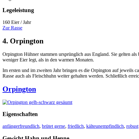
Legeleistung
160 Eier / Jahr
Zur Rasse
4. Orpington
Orpington Hühner stammen ursprünglich aus England. Sie gelten als be
weniger Eier legt, als in den warmen Monaten.
Im ersten und im zweiten Jahr bringen es die Orpington auf jeweils 
Rasse auch als Fleischhuhn weiter gehalten werden. Schließlich erreic
Orpington
Eigenschaften
anfängerfreundlich
,
brütet gerne
,
friedlich
,
kälteunempfindlich
,
robust
Gewicht Hahn und Henne