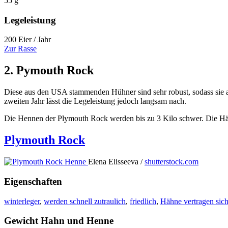
55 g
Legeleistung
200 Eier / Jahr
Zur Rasse
2. Pymouth Rock
Diese aus den USA stammenden Hühner sind sehr robust, sodass sie auc
zweiten Jahr lässt die Legeleistung jedoch langsam nach.
Die Hennen der Plymouth Rock werden bis zu 3 Kilo schwer. Die Häh
Plymouth Rock
Elena Elisseeva /
shutterstock.com
Eigenschaften
winterleger
,
werden schnell zutraulich
,
friedlich
,
Hähne vertragen sic
Gewicht Hahn und Henne