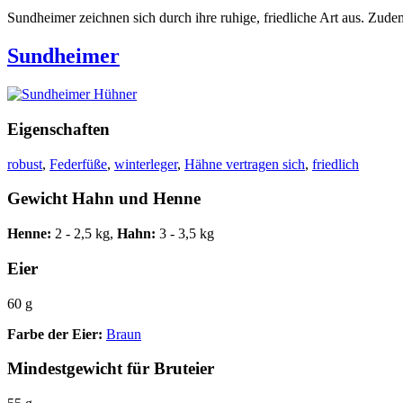
Sundheimer zeichnen sich durch ihre ruhige, friedliche Art aus. Zudem
Sundheimer
Eigenschaften
robust
,
Federfüße
,
winterleger
,
Hähne vertragen sich
,
friedlich
Gewicht Hahn und Henne
Henne:
2 - 2,5 kg,
Hahn:
3 - 3,5 kg
Eier
60 g
Farbe der Eier:
Braun
Mindestgewicht für Bruteier