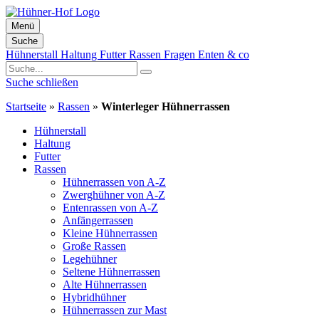
Menü
Suche
Zum
Hühnerstall
Haltung
Futter
Rassen
Fragen
Enten & co
Inhalt
springen
Suche schließen
Startseite
»
Rassen
»
Winterleger Hühnerrassen
Hühnerstall
Haltung
Futter
Rassen
Hühnerrassen von A-Z
Zwerghühner von A-Z
Entenrassen von A-Z
Anfängerrassen
Kleine Hühnerrassen
Große Rassen
Legehühner
Seltene Hühnerrassen
Alte Hühnerrassen
Hybridhühner
Hühnerrassen zur Mast