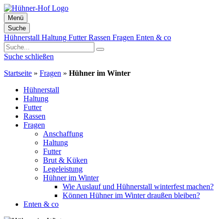
Menü
Suche
Zum
Hühnerstall
Haltung
Futter
Rassen
Fragen
Enten & co
Inhalt
springen
Suche schließen
Startseite
»
Fragen
»
Hühner im Winter
Hühnerstall
Haltung
Futter
Rassen
Fragen
Anschaffung
Haltung
Futter
Brut & Küken
Legeleistung
Hühner im Winter
Wie Auslauf und Hühnerstall winterfest machen?
Können Hühner im Winter draußen bleiben?
Enten & co