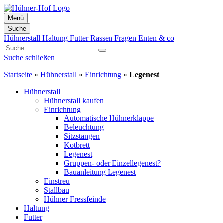
Menü
Suche
Zum
Hühnerstall
Haltung
Futter
Rassen
Fragen
Enten & co
Inhalt
springen
Suche schließen
Startseite
»
Hühnerstall
»
Einrichtung
»
Legenest
Hühnerstall
Hühnerstall kaufen
Einrichtung
Automatische Hühnerklappe
Beleuchtung
Sitzstangen
Kotbrett
Legenest
Gruppen- oder Einzellegenest?
Bauanleitung Legenest
Einstreu
Stallbau
Hühner Fressfeinde
Haltung
Futter