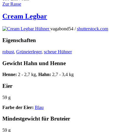
Zur Rasse
Cream Legbar
vagabond54 /
shutterstock.com
Eigenschaften
robust
,
Grüneierleger
,
scheue Hühner
Gewicht Hahn und Henne
Henne:
2 - 2,7 kg,
Hahn:
2,7 - 3,4 kg
Eier
59 g
Farbe der Eier:
Blau
Mindestgewicht für Bruteier
59 g