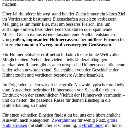
machen.
Über Jahrhunderte hinweg stand bei der Zucht immer ein klares Ziel
im Vordergrund: bestimmte Eigenschaften gezielt zu verbessern.
Mal ging es um mehr Eier, mal um besseres Fleisch, mal um
auffällige Farben, besondere Federstrukturen oder spannende
Muster. Genau daraus ist eine faszinierende Vielfalt entstanden –
von
großen, imposanten Hühnerrassen
über
mittlere Formen
bis
hin zu
charmanten Zwerg- und verzwergten Großrassen
.
Für Hühnerliebhaber eröffnet sich dadurch eine bunte Welt voller
Möglichkeiten. Neben den vielen – teils länderabhängigen –
anerkannten Rassen gibt es auch urtypische Hühnerrassen, die heute
leider selten geworden sind. Sie erzählen von der Geschichte der
Hühnerzucht und verdienen besondere Aufmerksamkeit.
Im Folgenden stellen wir dir eine große Auswahl typischer und teils
vom Aussterben bedrohter Hühnerrassen vor. Sie soll dir einen
Eindruck von der erstaunlichen Vielfalt der Hühnerwelt vermitteln –
und dir helfen, die passende Rasse für deinen Einstieg in die
Hühnerhaltung zu finden.
Für einen schnellen Einstieg findest du bei uns eine übersichtliche
Auswahl nach Kategorien:
Zwerghühner
für wenig Platz,
große
Hühnerrassen
mit stattlicher Erscheinung,
Hybridhühner
mit hoher