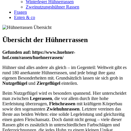
Winterleger Hühnerrassen
Zweinutzungshühner Rassen
Fragen
Enten & co
Übersicht der Hühnerrassen
Gefunden auf: https://www.huehner-
hof.com/rassen/huehnerrassen/
Hühner sind alles andere als gleich – im Gegenteil: Weltweit gibt es
rund 180 anerkannte Hühnerrassen, und jede bringt ihre ganz
eigenen Besonderheiten mit. Grundsätzlich lassen sie sich grob in
Nutzgeflügel
und
Ziergeflügel
einteilen.
Beim Nutzgeflügel wird es besonders spannend. Hier unterscheidet
man zwischen
Legerassen
, die vor allem durch ihre hohe
Eierleistung überzeugen,
Fleischrassen
mit kräftigem Körperbau
sowie den sogenannten
Zwiehuhnrassen
. Letztere vereinen das
Beste aus beiden Welten: eine solide Legeleistung und gleichzeitig
einen guten Fleischansatz. Doch damit nicht genug – viele dieser
Rassen gibt es zusätzlich in unterschiedlichen Farbschlägen und
Federzeichnungen, die jedes Huhn zu einem kleinen Unikat