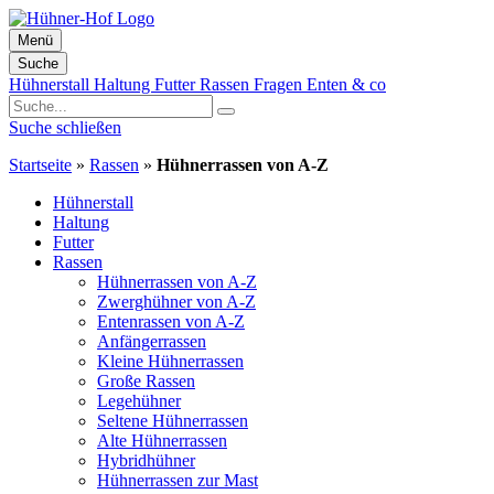
Menü
Suche
Zum
Hühnerstall
Haltung
Futter
Rassen
Fragen
Enten & co
Inhalt
springen
Suche schließen
Startseite
»
Rassen
»
Hühnerrassen von A-Z
Hühnerstall
Haltung
Futter
Rassen
Hühnerrassen von A-Z
Zwerghühner von A-Z
Entenrassen von A-Z
Anfängerrassen
Kleine Hühnerrassen
Große Rassen
Legehühner
Seltene Hühnerrassen
Alte Hühnerrassen
Hybridhühner
Hühnerrassen zur Mast