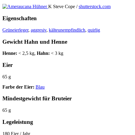
K Steve Cope /
shutterstock.com
Eigenschaften
Grüneierleger
,
aggresiv
,
kälteunempfindlich
,
quirlig
Gewicht Hahn und Henne
Henne:
< 2,5 kg,
Hahn:
< 3 kg
Eier
65 g
Farbe der Eier:
Blau
Mindestgewicht für Bruteier
65 g
Legeleistung
180 Eier / Jahr