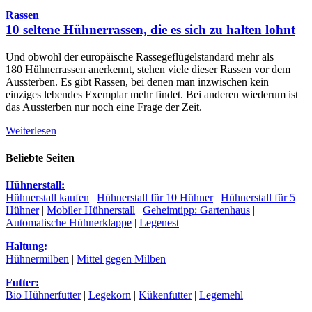
Rassen
10 seltene Hühnerrassen, die es sich zu halten lohnt
Und obwohl der europäische Rassegeflügelstandard mehr als
180 Hühnerrassen anerkennt, stehen viele dieser Rassen vor dem
Aussterben. Es gibt Rassen, bei denen man inzwischen kein
einziges lebendes Exemplar mehr findet. Bei anderen wiederum ist
das Aussterben nur noch eine Frage der Zeit.
Weiterlesen
Beliebte Seiten
Hühnerstall:
Hühnerstall kaufen
|
Hühnerstall für 10 Hühner
|
Hühnerstall für 5
Hühner
|
Mobiler Hühnerstall
|
Geheimtipp: Gartenhaus
|
Automatische Hühnerklappe
|
Legenest
Haltung:
Hühnermilben
|
Mittel gegen Milben
Futter:
Bio Hühnerfutter
|
Legekorn
|
Kükenfutter
|
Legemehl