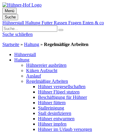
Menü
Suche
Zum
Hühnerstall
Haltung
Futter
Rassen
Fragen
Enten & co
Inhalt
springen
Suche schließen
Startseite
»
Haltung
»
Regelmäßige Arbeiten
Hühnerstall
Haltung
Hühnereier ausbrüten
Küken Aufzucht
Auslauf
Regelmäßige Arbeiten
Hühner vergesellschaften
Hühner Flügel stutzen
Beschäftigung für Hühner
Hühner füttern
Stallreinigung
Stall desinfizieren
Hühner entwurmen
Hühner impfen
Hühner im Urlaub versorgen