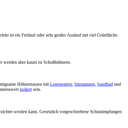
kt ist ein Freilauf oder sehr großer Auslauf mit viel Grünfläche.
hner werden aber kaum zu Schoßhühnern.
 genügsame Hühnerrassen mit
Legenestern
,
Sitzstangen
,
Sandbad
und
nennenswert
isoliert
sein.
verzichtet werden kann. Gesetzlich vorgeschriebene Schutzimpfungen