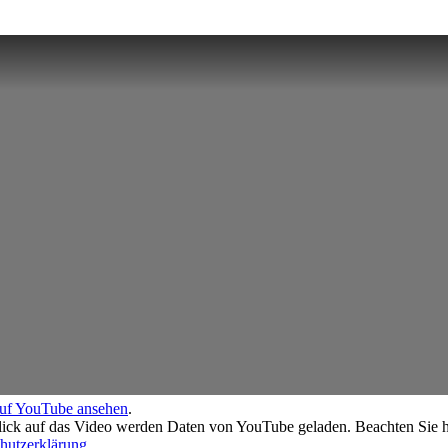
auf YouTube ansehen
.
ick auf das Video werden Daten von YouTube geladen. Beachten Sie hi
hutzerklärung
.