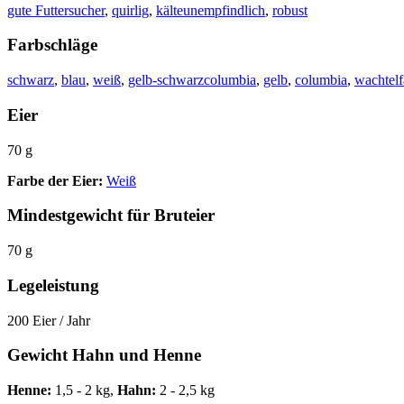
gute Futtersucher
,
quirlig
,
kälteunempfindlich
,
robust
Farbschläge
schwarz
,
blau
,
weiß
,
gelb-schwarzcolumbia
,
gelb
,
columbia
,
wachtelf
Eier
70 g
Farbe der Eier:
Weiß
Mindestgewicht für Bruteier
70 g
Legeleistung
200 Eier / Jahr
Gewicht Hahn und Henne
Henne:
1,5 - 2 kg,
Hahn:
2 - 2,5 kg