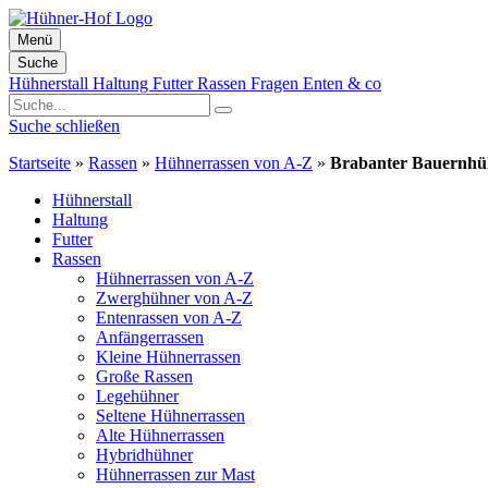
Menü
Suche
Zum
Hühnerstall
Haltung
Futter
Rassen
Fragen
Enten & co
Inhalt
springen
Suche schließen
Startseite
»
Rassen
»
Hühnerrassen von A-Z
»
Brabanter Bauernhü
Hühnerstall
Haltung
Futter
Rassen
Hühnerrassen von A-Z
Zwerghühner von A-Z
Entenrassen von A-Z
Anfängerrassen
Kleine Hühnerrassen
Große Rassen
Legehühner
Seltene Hühnerrassen
Alte Hühnerrassen
Hybridhühner
Hühnerrassen zur Mast