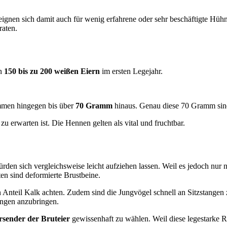
 eignen sich damit auch für wenig erfahrene oder sehr beschäftigte Hü
raten.
on
150 bis zu 200 weißen Eiern
im ersten Legejahr.
mmen hingegen bis über
70 Gramm
hinaus. Genau diese 70 Gramm sind 
zu erwarten ist. Die Hennen gelten als vital und fruchtbar.
rden sich vergleichsweise leicht aufziehen lassen. Weil es jedoch nur
ten sind deformierte Brustbeine.
Anteil Kalk achten. Zudem sind die Jungvögel schnell an Sitzstangen
angen anzubringen.
rsender der Bruteier
gewissenhaft zu wählen. Weil diese legestarke R