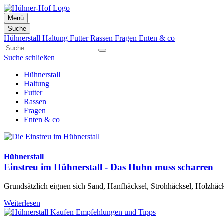
Menü
Suche
Zum
Hühnerstall
Haltung
Futter
Rassen
Fragen
Enten & co
Inhalt
springen
Suche schließen
Hühnerstall
Haltung
Futter
Rassen
Fragen
Enten & co
Hühnerstall
Einstreu im Hühnerstall - Das Huhn muss scharren
Grundsätzlich eignen sich Sand, Hanfhäcksel, Strohhäcksel, Holzhäcks
Weiterlesen