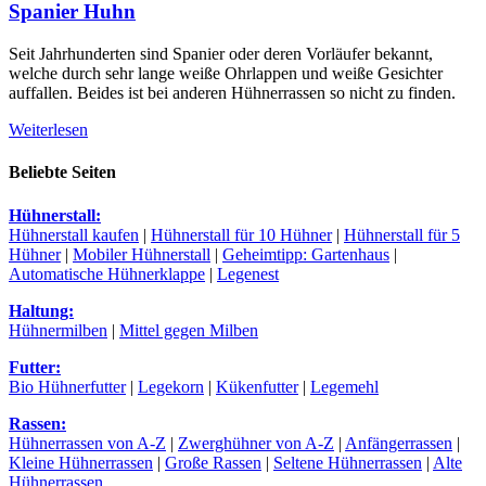
Spanier Huhn
Seit Jahrhunderten sind Spanier oder deren Vorläufer bekannt,
welche durch sehr lange weiße Ohrlappen und weiße Gesichter
auffallen. Beides ist bei anderen Hühnerrassen so nicht zu finden.
Weiterlesen
Beliebte Seiten
Hühnerstall:
Hühnerstall kaufen
|
Hühnerstall für 10 Hühner
|
Hühnerstall für 5
Hühner
|
Mobiler Hühnerstall
|
Geheimtipp: Gartenhaus
|
Automatische Hühnerklappe
|
Legenest
Haltung:
Hühnermilben
|
Mittel gegen Milben
Futter:
Bio Hühnerfutter
|
Legekorn
|
Kükenfutter
|
Legemehl
Rassen:
Hühnerrassen von A-Z
|
Zwerghühner von A-Z
|
Anfängerrassen
|
Kleine Hühnerrassen
|
Große Rassen
|
Seltene Hühnerrassen
|
Alte
Hühnerrassen