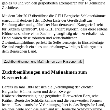
gab es 40 und von den gesperberten Exemplaren nur 14 gemeldete
Zuchttiere.
Mit dem Jahr 2013 überführte die GEH Bergische Schlotterkämme
erneut in Kategorie I der „Roten Liste der Gesellschaft zur
Erhaltung alter und gefährdeter Haustierrassen“. Kategorie I steht
für „extrem gefährdet“. Die GEH erklärt zugleich, dass diese seltene
Hühnerrasse ohne einen Zuchtring langfristig nicht zu erhalten ist.
Dabei wären diese robusten und wirtschaftlichen
Zweinutzungshühner perfekt für Selbstversorger in Einsiedlerlage.
Sie sind zugleich ein altes und erhaltungswürdiges Kulturgut aus
dem Bergischen Land.
Zuchtbemühungen und Maßnahmen zum Rassenerhalt
Zuchtbemühungen und Maßnahmen zum
Rassenerhalt
Bereits im Jahr 1884 hat sich die „Vereinigung der Züchter
Bergischer Hühnerrassen und deren Zwerge –
Kräherzüchtervereinigung“ gegründet. Hier werden Bergische
Kräher, Bergische Schlotterkämme und die verzwergten Formen
betreut. Das historische Verbreitungsgebiet ist das Bergische Land,
welches heute noch das Kernland ist. Bergische Schlotterkämme