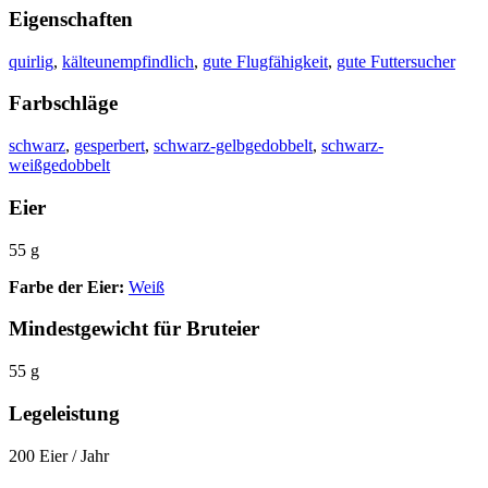
Eigenschaften
quirlig
,
kälteunempfindlich
,
gute Flugfähigkeit
,
gute Futtersucher
Farbschläge
schwarz
,
gesperbert
,
schwarz-gelbgedobbelt
,
schwarz-
weißgedobbelt
Eier
55 g
Farbe der Eier:
Weiß
Mindestgewicht für Bruteier
55 g
Legeleistung
200 Eier / Jahr