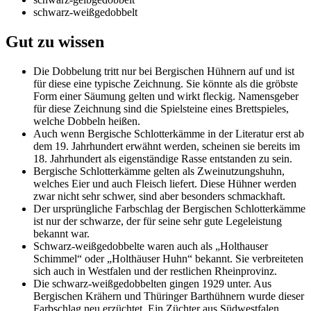
schwarz-weißgedobbelt
Gut zu wissen
Die Dobbelung tritt nur bei Bergischen Hühnern auf und ist
für diese eine typische Zeichnung. Sie könnte als die gröbste
Form einer Säumung gelten und wirkt fleckig. Namensgeber
für diese Zeichnung sind die Spielsteine eines Brettspieles,
welche Dobbeln heißen.
Auch wenn Bergische Schlotterkämme in der Literatur erst ab
dem 19. Jahrhundert erwähnt werden, scheinen sie bereits im
18. Jahrhundert als eigenständige Rasse entstanden zu sein.
Bergische Schlotterkämme gelten als Zweinutzungshuhn,
welches Eier und auch Fleisch liefert. Diese Hühner werden
zwar nicht sehr schwer, sind aber besonders schmackhaft.
Der ursprüngliche Farbschlag der Bergischen Schlotterkämme
ist nur der schwarze, der für seine sehr gute Legeleistung
bekannt war.
Schwarz-weißgedobbelte waren auch als „Holthauser
Schimmel“ oder „Holthäuser Huhn“ bekannt. Sie verbreiteten
sich auch in Westfalen und der restlichen Rheinprovinz.
Die schwarz-weißgedobbelten gingen 1929 unter. Aus
Bergischen Krähern und Thüringer Barthühnern wurde dieser
Farbschlag neu erzüchtet. Ein Züchter aus Südwestfalen