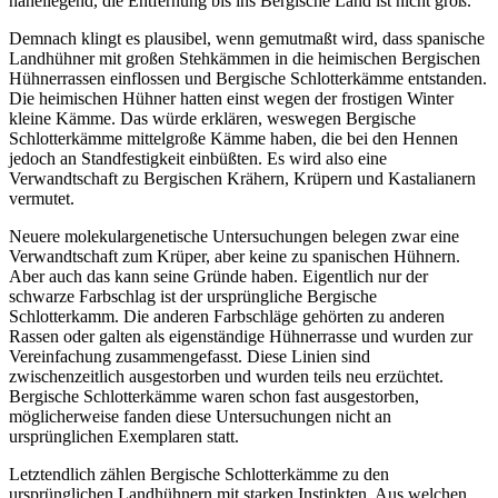
naheliegend, die Entfernung bis ins Bergische Land ist nicht groß.
Demnach klingt es plausibel, wenn gemutmaßt wird, dass spanische
Landhühner mit großen Stehkämmen in die heimischen Bergischen
Hühnerrassen einflossen und Bergische Schlotterkämme entstanden.
Die heimischen Hühner hatten einst wegen der frostigen Winter
kleine Kämme. Das würde erklären, weswegen Bergische
Schlotterkämme mittelgroße Kämme haben, die bei den Hennen
jedoch an Standfestigkeit einbüßten. Es wird also eine
Verwandtschaft zu Bergischen Krähern, Krüpern und Kastalianern
vermutet.
Neuere molekulargenetische Untersuchungen belegen zwar eine
Verwandtschaft zum Krüper, aber keine zu spanischen Hühnern.
Aber auch das kann seine Gründe haben. Eigentlich nur der
schwarze Farbschlag ist der ursprüngliche Bergische
Schlotterkamm. Die anderen Farbschläge gehörten zu anderen
Rassen oder galten als eigenständige Hühnerrasse und wurden zur
Vereinfachung zusammengefasst. Diese Linien sind
zwischenzeitlich ausgestorben und wurden teils neu erzüchtet.
Bergische Schlotterkämme waren schon fast ausgestorben,
möglicherweise fanden diese Untersuchungen nicht an
ursprünglichen Exemplaren statt.
Letztendlich zählen Bergische Schlotterkämme zu den
ursprünglichen Landhühnern mit starken Instinkten. Aus welchen