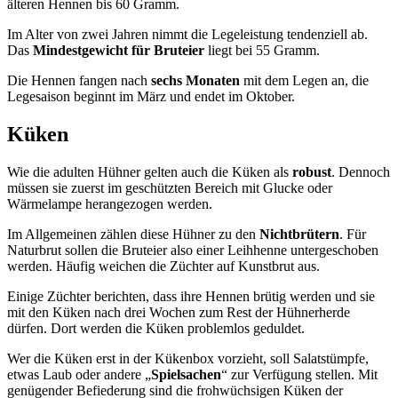
älteren Hennen bis 60 Gramm.
Im Alter von zwei Jahren nimmt die Legeleistung tendenziell ab.
Das
Mindestgewicht für Bruteier
liegt bei 55 Gramm.
Die Hennen fangen nach
sechs Monaten
mit dem Legen an, die
Legesaison beginnt im März und endet im Oktober.
Küken
Wie die adulten Hühner gelten auch die Küken als
robust
. Dennoch
müssen sie zuerst im geschützten Bereich mit Glucke oder
Wärmelampe herangezogen werden.
Im Allgemeinen zählen diese Hühner zu den
Nichtbrütern
. Für
Naturbrut sollen die Bruteier also einer Leihhenne untergeschoben
werden. Häufig weichen die Züchter auf Kunstbrut aus.
Einige Züchter berichten, dass ihre Hennen brütig werden und sie
mit den Küken nach drei Wochen zum Rest der Hühnerherde
dürfen. Dort werden die Küken problemlos geduldet.
Wer die Küken erst in der Kükenbox vorzieht, soll Salatstümpfe,
etwas Laub oder andere „
Spielsachen
“ zur Verfügung stellen. Mit
genügender Befiederung sind die frohwüchsigen Küken der