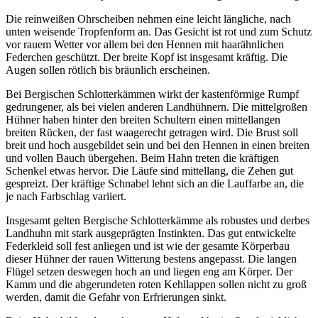
Die reinweißen Ohrscheiben nehmen eine leicht längliche, nach
unten weisende Tropfenform an. Das Gesicht ist rot und zum Schutz
vor rauem Wetter vor allem bei den Hennen mit haarähnlichen
Federchen geschützt. Der breite Kopf ist insgesamt kräftig. Die
Augen sollen rötlich bis bräunlich erscheinen.
Bei Bergischen Schlotterkämmen wirkt der kastenförmige Rumpf
gedrungener, als bei vielen anderen Landhühnern. Die mittelgroßen
Hühner haben hinter den breiten Schultern einen mittellangen
breiten Rücken, der fast waagerecht getragen wird. Die Brust soll
breit und hoch ausgebildet sein und bei den Hennen in einen breiten
und vollen Bauch übergehen. Beim Hahn treten die kräftigen
Schenkel etwas hervor. Die Läufe sind mittellang, die Zehen gut
gespreizt. Der kräftige Schnabel lehnt sich an die Lauffarbe an, die
je nach Farbschlag variiert.
Insgesamt gelten Bergische Schlotterkämme als robustes und derbes
Landhuhn mit stark ausgeprägten Instinkten. Das gut entwickelte
Federkleid soll fest anliegen und ist wie der gesamte Körperbau
dieser Hühner der rauen Witterung bestens angepasst. Die langen
Flügel setzen deswegen hoch an und liegen eng am Körper. Der
Kamm und die abgerundeten roten Kehllappen sollen nicht zu groß
werden, damit die Gefahr von Erfrierungen sinkt.