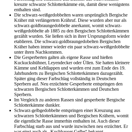
kreuzte schwarze Schlotterkämme ein, damit diese wenigstens
enthalten sind.
Die schwarz-weißgedobbelten waren ursprünglich Bergische
Kräher mit verlängertem Krähruf. Diese wurden aber nur als
schwarz-goldbraungedobbelte anerkannt, womit schwarz-
weißgedobbelte ab 1885 zu den Bergischen Schlotterkämmen
gezählt wurden. Sie ließen sich in ihrer Ursprungsform wieder
etablieren. Die schwarz-goldbraungedobelten Bergischen
Kräher haben immer wieder ein paar schwarz-weißgedobbelte
unter ihren Nachkommen.
Die Gesperberten galten als eigene Rasse und hießen
Kuckuckshühner, Leyendecker oder Üllen. Sie hatten kleinere
Kämme und Kehllappen und wurden erst zum Ende des 19.
Jahrhunderts zu Bergischen Schlotterkämmen dazugezählt.
Später ging dieser Farbschlag vollständig in Deutschen
Sperbern auf. Neu erzüchtete Gesperberte entspringen den
schwarzen Bergischen Schlotterkämmen und Deutschen
Sperbern.
Im Vergleich zu anderen Rassen sind gesperberte Bergische
Schlotterkämme dunkler.
Schwarz-gelbgedobbelte entspringen einer Kreuzung aus
schwarzen Schlotterkämmen und Bergischen Krähern, womit
die eigentliche Rasse immerhin enthalten ist. Auch dieser
Farbschlag starb aus und wurde inzwischen neu erzüchtet. Er
war einst auch als „Kuchhauser Gelbe“ bekannt.