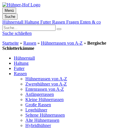
Menü
Suche
Zum
Hühnerstall
Haltung
Futter
Rassen
Fragen
Enten & co
Inhalt
springen
Suche schließen
Startseite
»
Rassen
»
Hühnerrassen von A-Z
»
Bergische
Schlotterkämme
Hühnerstall
Haltung
Futter
Rassen
Hühnerrassen von A-Z
Zwerghühner von A-Z
Entenrassen von A-Z
Anfängerrassen
Kleine Hühnerrassen
Große Rassen
Legehühner
Seltene Hühnerrassen
Alte Hühnerrassen
Hybridhühner