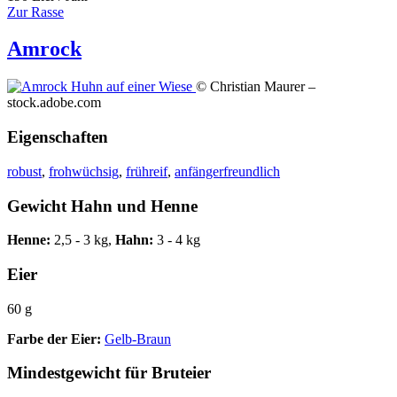
Zur Rasse
Amrock
© Christian Maurer –
stock.adobe.com
Eigenschaften
robust
,
frohwüchsig
,
frühreif
,
anfängerfreundlich
Gewicht Hahn und Henne
Henne:
2,5 - 3 kg,
Hahn:
3 - 4 kg
Eier
60 g
Farbe der Eier:
Gelb-Braun
Mindestgewicht für Bruteier