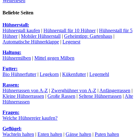
Weiterlesen
Beliebte Seiten
Hühnerstall:
Hühnerstall kaufen
|
Hühnerstall für 10 Hühner
|
Hühnerstall für 5
Hühner
|
Mobiler Hühnerstall
|
Geheimtipp: Gartenhaus
|
Automatische Hühnerklappe
|
Legenest
Haltung:
Hühnermilben
|
Mittel gegen Milben
Futter:
Bio Hühnerfutter
|
Legekorn
|
Kükenfutter
|
Legemehl
Rassen:
Hühnerrassen von A-Z
|
Zwerghühner von A-Z
|
Anfängerrassen
|
Kleine Hühnerrassen
|
Große Rassen
|
Seltene Hühnerrassen
|
Alte
Hühnerrassen
Fragen:
Welche Hühnereier kaufen?
Geflügel:
Wachteln halten
|
Enten halten
|
Gänse halten
|
Puten halten