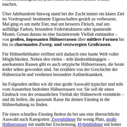
machen.
Über Jahrhunderte hinweg stand bei der Zucht immer ein klares Ziel
im Vordergrund: bestimmte Eigenschaften gezielt zu verbessern.
Mal ging es um mehr Eier, mal um besseres Fleisch, mal um
auffällige Farben, besondere Federstrukturen oder spannende
Muster. Genau daraus ist eine faszinierende Vielfalt entstanden –
von
großen, imposanten Hühnerrassen
über
mittlere Formen
bis
hin zu
charmanten Zwerg- und verzwergten Großrassen
.
Für Hühnerliebhaber eröffnet sich dadurch eine bunte Welt voller
Möglichkeiten. Neben den vielen – teils länderabhängigen –
anerkannten Rassen gibt es auch urtypische Hühnerrassen, die heute
leider selten geworden sind. Sie erzählen von der Geschichte der
Hühnerzucht und verdienen besondere Aufmerksamkeit.
Im Folgenden stellen wir dir eine große Auswahl typischer und teils
vom Aussterben bedrohter Hühnerrassen vor. Sie soll dir einen
Eindruck von der erstaunlichen Vielfalt der Hühnerwelt vermitteln –
und dir helfen, die passende Rasse für deinen Einstieg in die
Hühnerhaltung zu finden.
Für einen schnellen Einstieg findest du bei uns eine übersichtliche
Auswahl nach Kategorien:
Zwerghühner
für wenig Platz,
große
Hühnerrassen
mit stattlicher Erscheinung,
Hybridhühner
mit hoher