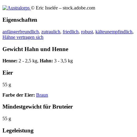
© Eric Isselée – stock.adobe.com
Eigenschaften
anfängerfreundlich
,
zutraulich
,
friedlich
,
robust
,
kälteunempfindlich
,
Hähne vertragen sich
Gewicht Hahn und Henne
Henne:
2 - 2,5 kg,
Hahn:
3 - 3,5 kg
Eier
55 g
Farbe der Eier:
Braun
Mindestgewicht für Bruteier
55 g
Legeleistung