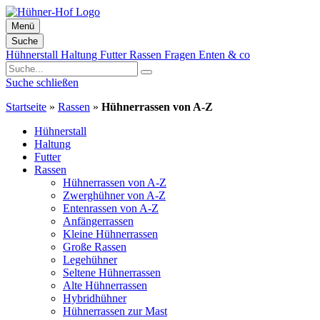
Menü
Suche
Zum
Hühnerstall
Haltung
Futter
Rassen
Fragen
Enten & co
Inhalt
springen
Suche schließen
Startseite
»
Rassen
»
Hühnerrassen von A-Z
Hühnerstall
Haltung
Futter
Rassen
Hühnerrassen von A-Z
Zwerghühner von A-Z
Entenrassen von A-Z
Anfängerrassen
Kleine Hühnerrassen
Große Rassen
Legehühner
Seltene Hühnerrassen
Alte Hühnerrassen
Hybridhühner
Hühnerrassen zur Mast