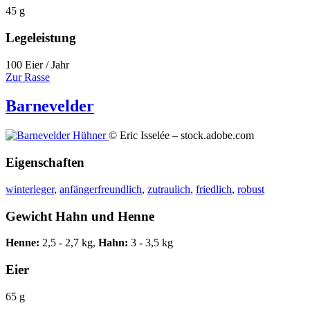
45 g
Legeleistung
100 Eier / Jahr
Zur Rasse
Barnevelder
© Eric Isselée – stock.adobe.com
Eigenschaften
winterleger
,
anfängerfreundlich
,
zutraulich
,
friedlich
,
robust
Gewicht Hahn und Henne
Henne:
2,5 - 2,7 kg,
Hahn:
3 - 3,5 kg
Eier
65 g