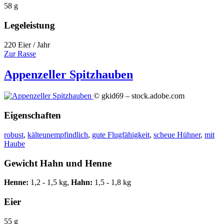
58 g
Legeleistung
220 Eier / Jahr
Zur Rasse
Appenzeller Spitzhauben
© gkid69 – stock.adobe.com
Eigenschaften
robust
,
kälteunempfindlich
,
gute Flugfähigkeit
,
scheue Hühner
,
mit
Haube
Gewicht Hahn und Henne
Henne:
1,2 - 1,5 kg,
Hahn:
1,5 - 1,8 kg
Eier
55 g