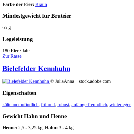
Farbe der Eier:
Braun
Mindestgewicht für Bruteier
65 g
Legeleistung
180 Eier / Jahr
Zur Rasse
Bielefelder Kennhuhn
© JuliaAnna – stock.adobe.com
Eigenschaften
kälteunempfindlich
,
frühreif
,
robust
,
anfängerfreundlich
,
winterleger
Gewicht Hahn und Henne
Henne:
2,5 - 3,25 kg,
Hahn:
3 - 4 kg