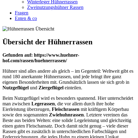
Winterleger Hühnerrassen
Zweinutzungshühner Rassen
Fragen
Enten & co
Übersicht der Hühnerrassen
Gefunden auf: https://www.huehner-
hof.com/rassen/huehnerrassen/
Hühner sind alles andere als gleich – im Gegenteil: Weltweit gibt es
rund 180 anerkannte Hühnerrassen, und jede bringt ihre ganz
eigenen Besonderheiten mit. Grundsätzlich lassen sie sich grob in
Nutzgeflügel
und
Ziergeflügel
einteilen.
Beim Nutzgeflügel wird es besonders spannend. Hier unterscheidet
man zwischen
Legerassen
, die vor allem durch ihre hohe
Eierleistung überzeugen,
Fleischrassen
mit kräftigem Körperbau
sowie den sogenannten
Zwiehuhnrassen
. Letztere vereinen das
Beste aus beiden Welten: eine solide Legeleistung und gleichzeitig
einen guten Fleischansatz. Doch damit nicht genug – viele dieser
Rassen gibt es zusätzlich in unterschiedlichen Farbschlägen und
Federzeichnungen, die jedes Huhn zu einem kleinen Unikat