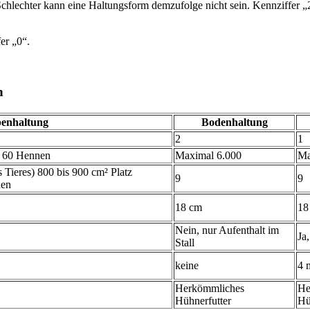
Schlechter kann eine Haltungsform demzufolge nicht sein. Kennziffer „
er „0“.
n
penhaltung
Bodenhaltung
2
1
s 60 Hennen
Maximal 6.000
Ma
Tieres) 800 bis 900 cm² Platz
9
9
hen
18 cm
18
Nein, nur Aufenthalt im
Ja,
Stall
keine
4 
Herkömmliches
He
Hühnerfutter
Hü