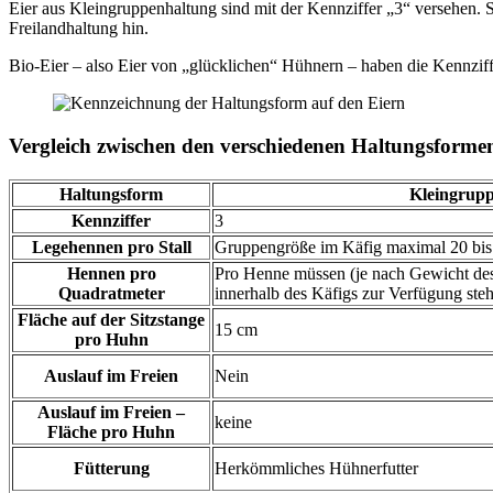
Eier aus Kleingruppenhaltung sind mit der Kennziffer „3“ versehen. 
Freilandhaltung hin.
Bio-Eier – also Eier von „glücklichen“ Hühnern – haben die Kennziff
Vergleich zwischen den verschiedenen Haltungsforme
Haltungsform
Kleingrup
Kennziffer
3
Legehennen pro Stall
Gruppengröße im Käfig maximal 20 bi
Hennen pro
Pro Henne müssen (je nach Gewicht des 
Quadratmeter
innerhalb des Käfigs zur Verfügung ste
Fläche auf der Sitzstange
15 cm
pro Huhn
Auslauf im Freien
Nein
Auslauf im Freien –
keine
Fläche pro Huhn
Fütterung
Herkömmliches Hühnerfutter