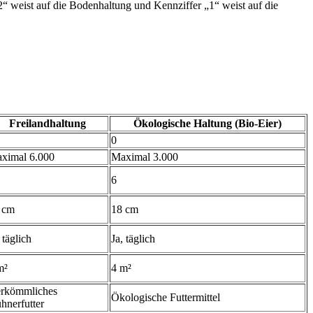
2“ weist auf die Bodenhaltung und Kennziffer „1“ weist auf die
Freilandhaltung
Ökologische Haltung (Bio-Eier)
0
ximal 6.000
Maximal 3.000
6
 cm
18 cm
 täglich
Ja, täglich
m²
4 m²
rkömmliches
Ökologische Futtermittel
hnerfutter