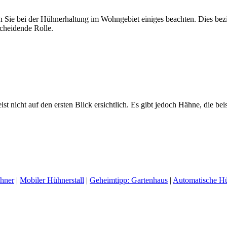
 Sie bei der Hühnerhaltung im Wohngebiet einiges beachten. Dies bezie
scheidende Rolle.
ist nicht auf den ersten Blick ersichtlich. Es gibt jedoch Hähne, die bei
ühner
|
Mobiler Hühnerstall
|
Geheimtipp: Gartenhaus
|
Automatische H