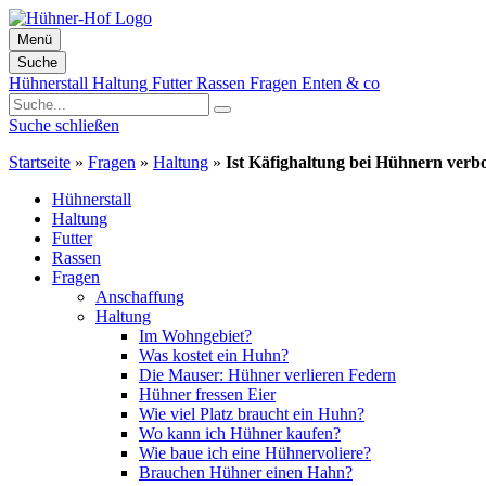
Menü
Suche
Zum
Hühnerstall
Haltung
Futter
Rassen
Fragen
Enten & co
Inhalt
springen
Suche schließen
Startseite
»
Fragen
»
Haltung
»
Ist Käfighaltung bei Hühnern verb
Hühnerstall
Haltung
Futter
Rassen
Fragen
Anschaffung
Haltung
Im Wohngebiet?
Was kostet ein Huhn?
Die Mauser: Hühner verlieren Federn
Hühner fressen Eier
Wie viel Platz braucht ein Huhn?
Wo kann ich Hühner kaufen?
Wie baue ich eine Hühnervoliere?
Brauchen Hühner einen Hahn?