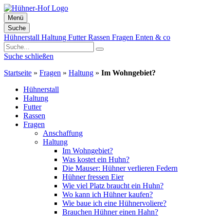
Menü
Suche
Zum
Hühnerstall
Haltung
Futter
Rassen
Fragen
Enten & co
Inhalt
springen
Suche schließen
Startseite
»
Fragen
»
Haltung
»
Im Wohngebiet?
Hühnerstall
Haltung
Futter
Rassen
Fragen
Anschaffung
Haltung
Im Wohngebiet?
Was kostet ein Huhn?
Die Mauser: Hühner verlieren Federn
Hühner fressen Eier
Wie viel Platz braucht ein Huhn?
Wo kann ich Hühner kaufen?
Wie baue ich eine Hühnervoliere?
Brauchen Hühner einen Hahn?