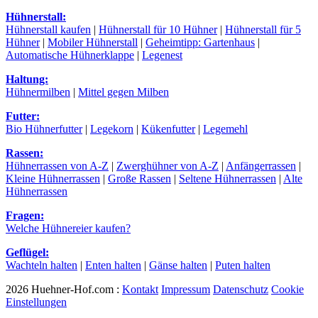
Hühnerstall:
Hühnerstall kaufen
|
Hühnerstall für 10 Hühner
|
Hühnerstall für 5
Hühner
|
Mobiler Hühnerstall
|
Geheimtipp: Gartenhaus
|
Automatische Hühnerklappe
|
Legenest
Haltung:
Hühnermilben
|
Mittel gegen Milben
Futter:
Bio Hühnerfutter
|
Legekorn
|
Kükenfutter
|
Legemehl
Rassen:
Hühnerrassen von A-Z
|
Zwerghühner von A-Z
|
Anfängerrassen
|
Kleine Hühnerrassen
|
Große Rassen
|
Seltene Hühnerrassen
|
Alte
Hühnerrassen
Fragen:
Welche Hühnereier kaufen?
Geflügel:
Wachteln halten
|
Enten halten
|
Gänse halten
|
Puten halten
2026 Huehner-Hof.com :
Kontakt
Impressum
Datenschutz
Cookie
Einstellungen