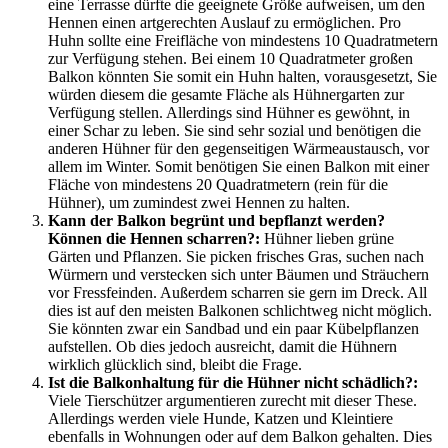
eine Terrasse dürfte die geeignete Größe aufweisen, um den
Hennen einen artgerechten Auslauf zu ermöglichen. Pro
Huhn sollte eine Freifläche von mindestens 10 Quadratmetern
zur Verfügung stehen. Bei einem 10 Quadratmeter großen
Balkon könnten Sie somit ein Huhn halten, vorausgesetzt, Sie
würden diesem die gesamte Fläche als Hühnergarten zur
Verfügung stellen. Allerdings sind Hühner es gewöhnt, in
einer Schar zu leben. Sie sind sehr sozial und benötigen die
anderen Hühner für den gegenseitigen Wärmeaustausch, vor
allem im Winter. Somit benötigen Sie einen Balkon mit einer
Fläche von mindestens 20 Quadratmetern (rein für die
Hühner), um zumindest zwei Hennen zu halten.
Kann der Balkon begrünt und bepflanzt werden?
Können die Hennen scharren?:
Hühner lieben grüne
Gärten und Pflanzen. Sie picken frisches Gras, suchen nach
Würmern und verstecken sich unter Bäumen und Sträuchern
vor Fressfeinden. Außerdem scharren sie gern im Dreck. All
dies ist auf den meisten Balkonen schlichtweg nicht möglich.
Sie könnten zwar ein Sandbad und ein paar Kübelpflanzen
aufstellen. Ob dies jedoch ausreicht, damit die Hühnern
wirklich glücklich sind, bleibt die Frage.
Ist die Balkonhaltung für die Hühner nicht schädlich?:
Viele Tierschützer argumentieren zurecht mit dieser These.
Allerdings werden viele Hunde, Katzen und Kleintiere
ebenfalls in Wohnungen oder auf dem Balkon gehalten. Dies