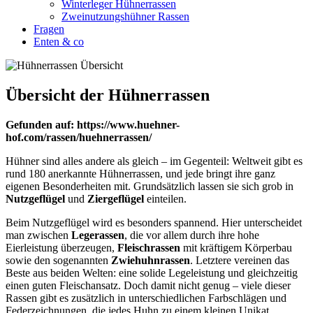
Winterleger Hühnerrassen
Zweinutzungshühner Rassen
Fragen
Enten & co
Übersicht der Hühnerrassen
Gefunden auf: https://www.huehner-
hof.com/rassen/huehnerrassen/
Hühner sind alles andere als gleich – im Gegenteil: Weltweit gibt es
rund 180 anerkannte Hühnerrassen, und jede bringt ihre ganz
eigenen Besonderheiten mit. Grundsätzlich lassen sie sich grob in
Nutzgeflügel
und
Ziergeflügel
einteilen.
Beim Nutzgeflügel wird es besonders spannend. Hier unterscheidet
man zwischen
Legerassen
, die vor allem durch ihre hohe
Eierleistung überzeugen,
Fleischrassen
mit kräftigem Körperbau
sowie den sogenannten
Zwiehuhnrassen
. Letztere vereinen das
Beste aus beiden Welten: eine solide Legeleistung und gleichzeitig
einen guten Fleischansatz. Doch damit nicht genug – viele dieser
Rassen gibt es zusätzlich in unterschiedlichen Farbschlägen und
Federzeichnungen, die jedes Huhn zu einem kleinen Unikat