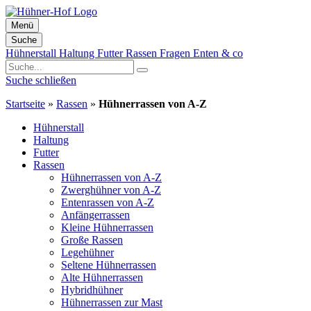
Menü
Suche
Zum
Hühnerstall
Haltung
Futter
Rassen
Fragen
Enten & co
Inhalt
springen
Suche schließen
Startseite
»
Rassen
»
Hühnerrassen von A-Z
Hühnerstall
Haltung
Futter
Rassen
Hühnerrassen von A-Z
Zwerghühner von A-Z
Entenrassen von A-Z
Anfängerrassen
Kleine Hühnerrassen
Große Rassen
Legehühner
Seltene Hühnerrassen
Alte Hühnerrassen
Hybridhühner
Hühnerrassen zur Mast