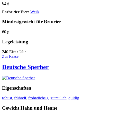
62 g
Farbe der Eier:
Weiß
Mindestgewicht für Bruteier
60 g
Legeleistung
240 Eier / Jahr
Zur Rasse
Deutsche Sperber
Eigenschaften
robust
,
frühreif
,
frohwüchsig
,
zutraulich
,
quirlig
Gewicht Hahn und Henne