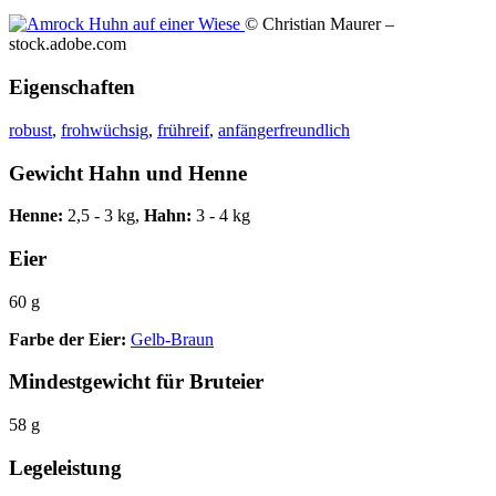
© Christian Maurer –
stock.adobe.com
Eigenschaften
robust
,
frohwüchsig
,
frühreif
,
anfängerfreundlich
Gewicht Hahn und Henne
Henne:
2,5 - 3 kg,
Hahn:
3 - 4 kg
Eier
60 g
Farbe der Eier:
Gelb-Braun
Mindestgewicht für Bruteier
58 g
Legeleistung