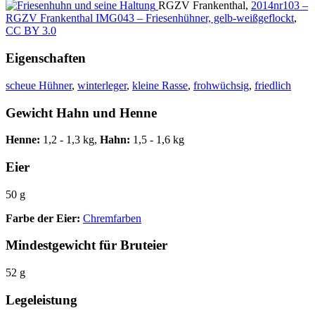
RGZV Frankenthal,
2014nr103 –
RGZV Frankenthal IMG043 – Friesenhühner, gelb-weißgeflockt
,
CC BY 3.0
Eigenschaften
scheue Hühner
,
winterleger
,
kleine Rasse
,
frohwüchsig
,
friedlich
Gewicht Hahn und Henne
Henne:
1,2 - 1,3 kg,
Hahn:
1,5 - 1,6 kg
Eier
50 g
Farbe der Eier:
Chremfarben
Mindestgewicht für Bruteier
52 g
Legeleistung