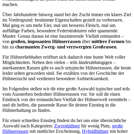
machen.
Über Jahrhunderte hinweg stand bei der Zucht immer ein klares Ziel
im Vordergrund: bestimmte Eigenschaften gezielt zu verbessern.
Mal ging es um mehr Eier, mal um besseres Fleisch, mal um
auffällige Farben, besondere Federstrukturen oder spannende
Muster. Genau daraus ist eine faszinierende Vielfalt entstanden –
von
großen, imposanten Hühnerrassen
über
mittlere Formen
bis
hin zu
charmanten Zwerg- und verzwergten Großrassen
.
Für Hühnerliebhaber eröffnet sich dadurch eine bunte Welt voller
Möglichkeiten. Neben den vielen – teils länderabhängigen –
anerkannten Rassen gibt es auch urtypische Hühnerrassen, die heute
leider selten geworden sind. Sie erzählen von der Geschichte der
Hühnerzucht und verdienen besondere Aufmerksamkeit.
Im Folgenden stellen wir dir eine große Auswahl typischer und teils
vom Aussterben bedrohter Hühnerrassen vor. Sie soll dir einen
Eindruck von der erstaunlichen Vielfalt der Hühnerwelt vermitteln –
und dir helfen, die passende Rasse für deinen Einstieg in die
Hühnerhaltung zu finden.
Für einen schnellen Einstieg findest du bei uns eine übersichtliche
Auswahl nach Kategorien:
Zwerghühner
für wenig Platz,
große
Hühnerrassen
mit stattlicher Erscheinung,
Hybridhühner
mit hoher