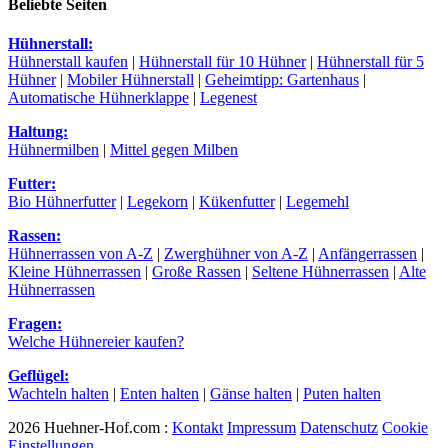
Beliebte Seiten
Hühnerstall:
Hühnerstall kaufen
|
Hühnerstall für 10 Hühner
|
Hühnerstall für 5
Hühner
|
Mobiler Hühnerstall
|
Geheimtipp: Gartenhaus
|
Automatische Hühnerklappe
|
Legenest
Haltung:
Hühnermilben
|
Mittel gegen Milben
Futter:
Bio Hühnerfutter
|
Legekorn
|
Kükenfutter
|
Legemehl
Rassen:
Hühnerrassen von A-Z
|
Zwerghühner von A-Z
|
Anfängerrassen
|
Kleine Hühnerrassen
|
Große Rassen
|
Seltene Hühnerrassen
|
Alte
Hühnerrassen
Fragen:
Welche Hühnereier kaufen?
Geflügel:
Wachteln halten
|
Enten halten
|
Gänse halten
|
Puten halten
2026 Huehner-Hof.com :
Kontakt
Impressum
Datenschutz
Cookie
Einstellungen