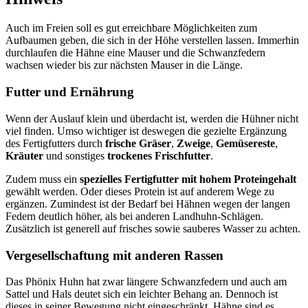
Auch im Freien soll es gut erreichbare Möglichkeiten zum
Aufbaumen geben, die sich in der Höhe verstellen lassen. Immerhin
durchlaufen die Hähne eine Mauser und die Schwanzfedern
wachsen wieder bis zur nächsten Mauser in die Länge.
Futter und Ernährung
Wenn der Auslauf klein und überdacht ist, werden die Hühner nicht
viel finden. Umso wichtiger ist deswegen die gezielte Ergänzung
des Fertigfutters durch
frische Gräser
,
Zweige
,
Gemüsereste
,
Kräuter
und sonstiges
trockenes Frischfutter
.
Zudem muss ein
spezielles Fertigfutter mit hohem Proteingehalt
gewählt werden. Oder dieses Protein ist auf anderem Wege zu
ergänzen. Zumindest ist der Bedarf bei Hähnen wegen der langen
Federn deutlich höher, als bei anderen Landhuhn-Schlägen.
Zusätzlich ist generell auf frisches sowie sauberes Wasser zu achten.
Vergesellschaftung mit anderen Rassen
Das Phönix Huhn hat zwar längere Schwanzfedern und auch am
Sattel und Hals deutet sich ein leichter Behang an. Dennoch ist
dieses in seiner Bewegung nicht eingeschränkt. Hähne sind es