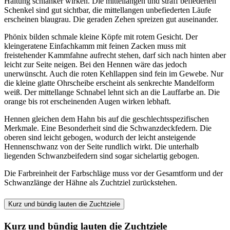
Haltung schlanker wirken. Die mittellangen und straff befiederten
Schenkel sind gut sichtbar, die mittellangen unbefiederten Läufe
erscheinen blaugrau. Die geraden Zehen spreizen gut auseinander.
Phönix bilden schmale kleine Köpfe mit rotem Gesicht. Der
kleingeratene Einfachkamm mit feinen Zacken muss mit
freistehender Kammfahne aufrecht stehen, darf sich nach hinten aber
leicht zur Seite neigen. Bei den Hennen wäre das jedoch
unerwünscht. Auch die roten Kehllappen sind fein im Gewebe. Nur
die kleine glatte Ohrscheibe erscheint als senkrechte Mandelform
weiß. Der mittellange Schnabel lehnt sich an die Lauffarbe an. Die
orange bis rot erscheinenden Augen wirken lebhaft.
Hennen gleichen dem Hahn bis auf die geschlechtsspezifischen
Merkmale. Eine Besonderheit sind die Schwanzdeckfedern. Die
oberen sind leicht gebogen, wodurch der leicht ansteigende
Hennenschwanz von der Seite rundlich wirkt. Die unterhalb
liegenden Schwanzbeifedern sind sogar sichelartig gebogen.
Die Farbreinheit der Farbschläge muss vor der Gesamtform und der
Schwanzlänge der Hähne als Zuchtziel zurückstehen.
Kurz und bündig lauten die Zuchtziele
Kurz und bündig lauten die Zuchtziele