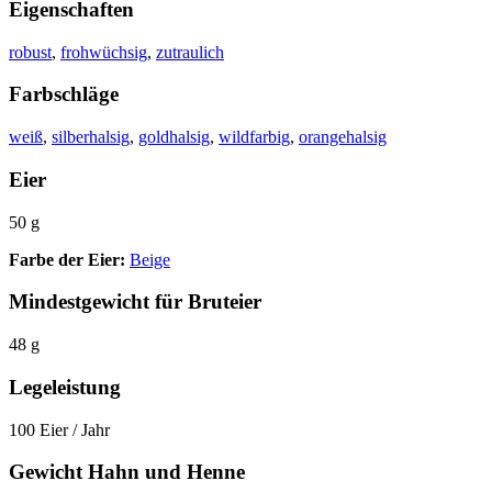
Eigenschaften
robust
,
frohwüchsig
,
zutraulich
Farbschläge
weiß
,
silberhalsig
,
goldhalsig
,
wildfarbig
,
orangehalsig
Eier
50 g
Farbe der Eier:
Beige
Mindestgewicht für Bruteier
48 g
Legeleistung
100 Eier / Jahr
Gewicht Hahn und Henne