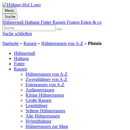
Menü
Suche
Zum
Hühnerstall
Haltung
Futter
Rassen
Fragen
Enten & co
Inhalt
springen
Suche schließen
Startseite
»
Rassen
»
Hühnerrassen von A-Z
»
Phönix
Hühnerstall
Haltung
Futter
Rassen
Hühnerrassen von A-Z
Zwerghühner von A-Z
Entenrassen von A-Z
Anfängerrassen
Kleine Hühnerrassen
Große Rassen
Legehühner
Seltene Hühnerrassen
Alte Hühnerrassen
Hybridhühner
Hühnerrassen zur Mast