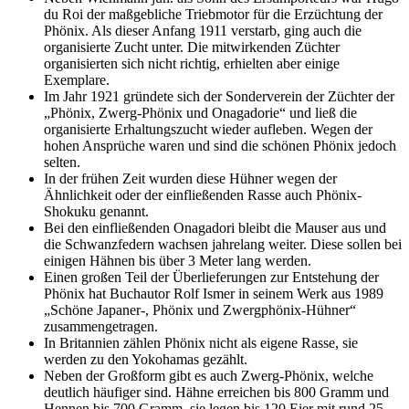
du Roi der maßgebliche Triebmotor für die Erzüchtung der
Phönix. Als dieser Anfang 1911 verstarb, ging auch die
organisierte Zucht unter. Die mitwirkenden Züchter
organisierten sich nicht richtig, erhielten aber einige
Exemplare.
Im Jahr 1921 gründete sich der Sonderverein der Züchter der
„Phönix, Zwerg-Phönix und Onagadorie“ und ließ die
organisierte Erhaltungszucht wieder aufleben. Wegen der
hohen Ansprüche waren und sind die schönen Phönix jedoch
selten.
In der frühen Zeit wurden diese Hühner wegen der
Ähnlichkeit oder der einfließenden Rasse auch Phönix-
Shokuku genannt.
Bei den einfließenden Onagadori bleibt die Mauser aus und
die Schwanzfedern wachsen jahrelang weiter. Diese sollen bei
einigen Hähnen bis über 3 Meter lang werden.
Einen großen Teil der Überlieferungen zur Entstehung der
Phönix hat Buchautor Rolf Ismer in seinem Werk aus 1989
„Schöne Japaner-, Phönix und Zwergphönix-Hühner“
zusammengetragen.
In Britannien zählen Phönix nicht als eigene Rasse, sie
werden zu den Yokohamas gezählt.
Neben der Großform gibt es auch Zwerg-Phönix, welche
deutlich häufiger sind. Hähne erreichen bis 800 Gramm und
Hennen bis 700 Gramm, sie legen bis 120 Eier mit rund 25