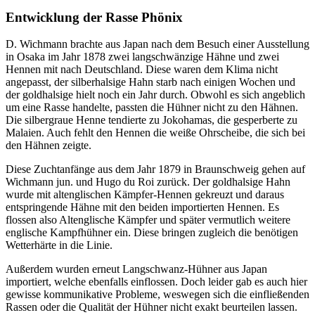
Entwicklung der Rasse Phönix
D. Wichmann brachte aus Japan nach dem Besuch einer Ausstellung
in Osaka im Jahr 1878 zwei langschwänzige Hähne und zwei
Hennen mit nach Deutschland. Diese waren dem Klima nicht
angepasst, der silberhalsige Hahn starb nach einigen Wochen und
der goldhalsige hielt noch ein Jahr durch. Obwohl es sich angeblich
um eine Rasse handelte, passten die Hühner nicht zu den Hähnen.
Die silbergraue Henne tendierte zu Jokohamas, die gesperberte zu
Malaien. Auch fehlt den Hennen die weiße Ohrscheibe, die sich bei
den Hähnen zeigte.
Diese Zuchtanfänge aus dem Jahr 1879 in Braunschweig gehen auf
Wichmann jun. und Hugo du Roi zurück. Der goldhalsige Hahn
wurde mit altenglischen Kämpfer-Hennen gekreuzt und daraus
entspringende Hähne mit den beiden importierten Hennen. Es
flossen also Altenglische Kämpfer und später vermutlich weitere
englische Kampfhühner ein. Diese bringen zugleich die benötigen
Wetterhärte in die Linie.
Außerdem wurden erneut Langschwanz-Hühner aus Japan
importiert, welche ebenfalls einflossen. Doch leider gab es auch hier
gewisse kommunikative Probleme, weswegen sich die einfließenden
Rassen oder die Qualität der Hühner nicht exakt beurteilen lassen.