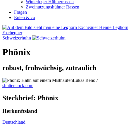
Winterleger Hühnerrassen
Zweinutzungshühner Rassen
Fragen
Enten & co
Leghorn
Exchequer
Schweizerhuhn
Phönix
robust, frohwüchsig, zutraulich
Lukas Beno /
shutterstock.com
Steckbrief: Phönix
Herkunftsland
Deutschland