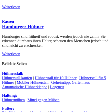
Weiterlesen
Rassen
Hamburger Hühner
Hamburger sind frühreif und robust, werden jedoch nie zahm. Sie
erkennen durchaus ihren Halter, scheuen den Menschen jedoch und
sind leicht zu erschrecken.
Weiterlesen
Beliebte Seiten
Hühnerstall:
Hühnerstall kaufen
|
Hühnerstall für 10 Hühner
|
Hühnerstall für 5
Hühner
|
Mobiler Hühnerstall
|
Geheimtipp: Gartenhaus
|
Automatische Hühnerklappe
|
Legenest
Haltung:
Hühnermilben
|
Mittel gegen Milben
Futter: