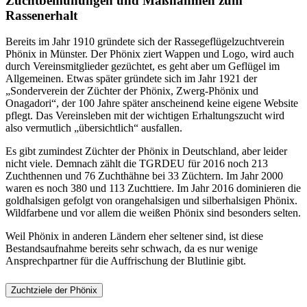
Zuchtbemühungen und Maßnahmen zum
Rassenerhalt
Bereits im Jahr 1910 gründete sich der Rassegeflügelzuchtverein
Phönix in Münster. Der Phönix ziert Wappen und Logo, wird auch
durch Vereinsmitglieder gezüchtet, es geht aber um Geflügel im
Allgemeinen. Etwas später gründete sich im Jahr 1921 der
„Sonderverein der Züchter der Phönix, Zwerg-Phönix und
Onagadori“, der 100 Jahre später anscheinend keine eigene Website
pflegt. Das Vereinsleben mit der wichtigen Erhaltungszucht wird
also vermutlich „übersichtlich“ ausfallen.
Es gibt zumindest Züchter der Phönix in Deutschland, aber leider
nicht viele. Demnach zählt die TGRDEU für 2016 noch 213
Zuchthennen und 76 Zuchthähne bei 33 Züchtern. Im Jahr 2000
waren es noch 380 und 113 Zuchttiere. Im Jahr 2016 dominieren die
goldhalsigen gefolgt von orangehalsigen und silberhalsigen Phönix.
Wildfarbene und vor allem die weißen Phönix sind besonders selten.
Weil Phönix in anderen Ländern eher seltener sind, ist diese
Bestandsaufnahme bereits sehr schwach, da es nur wenige
Ansprechpartner für die Auffrischung der Blutlinie gibt.
Zuchtziele der Phönix