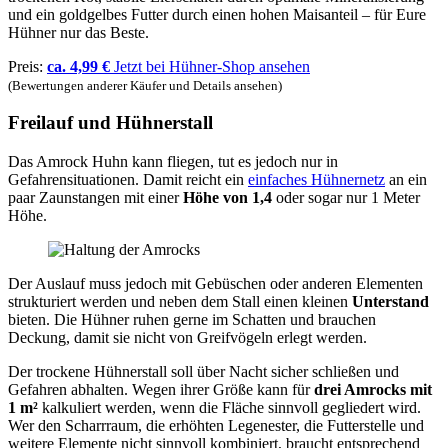
und ein goldgelbes Futter durch einen hohen Maisanteil – für Eure
Hühner nur das Beste.
Preis:
ca. 4,99 €
Jetzt bei Hühner-Shop ansehen
(Bewertungen anderer Käufer und Details ansehen)
Freilauf und Hühnerstall
Das Amrock Huhn kann fliegen, tut es jedoch nur in
Gefahrensituationen. Damit reicht ein
einfaches Hühnernetz
an ein
paar Zaunstangen mit einer
Höhe von 1,4
oder sogar nur 1 Meter
Höhe.
Der Auslauf muss jedoch mit Gebüschen oder anderen Elementen
strukturiert werden und neben dem Stall einen kleinen
Unterstand
bieten. Die Hühner ruhen gerne im Schatten und brauchen
Deckung, damit sie nicht von Greifvögeln erlegt werden.
Der trockene Hühnerstall soll über Nacht sicher schließen und
Gefahren abhalten. Wegen ihrer Größe kann für
drei Amrocks mit
1 m²
kalkuliert werden, wenn die Fläche sinnvoll gegliedert wird.
Wer den Scharrraum, die erhöhten Legenester, die Futterstelle und
weitere Elemente nicht sinnvoll kombiniert, braucht entsprechend