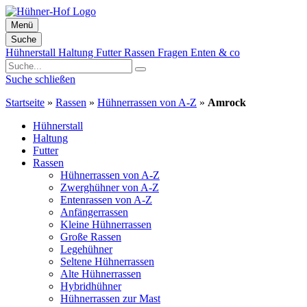
Menü
Suche
Zum
Hühnerstall
Haltung
Futter
Rassen
Fragen
Enten & co
Inhalt
springen
Suche schließen
Startseite
»
Rassen
»
Hühnerrassen von A-Z
»
Amrock
Hühnerstall
Haltung
Futter
Rassen
Hühnerrassen von A-Z
Zwerghühner von A-Z
Entenrassen von A-Z
Anfängerrassen
Kleine Hühnerrassen
Große Rassen
Legehühner
Seltene Hühnerrassen
Alte Hühnerrassen
Hybridhühner
Hühnerrassen zur Mast