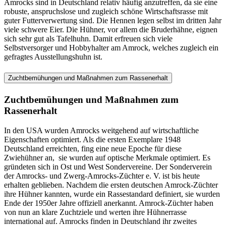
Amrocks sind in Deutschland relativ häufig anzutreffen, da sie eine
robuste, anspruchslose und zugleich schöne Wirtschaftsrasse mit
guter Futterverwertung sind. Die Hennen legen selbst im dritten Jahr
viele schwere Eier. Die Hühner, vor allem die Bruderhähne, eignen
sich sehr gut als Tafelhuhn. Damit erfreuen sich viele
Selbstversorger und Hobbyhalter am Amrock, welches zugleich ein
gefragtes Ausstellungshuhn ist.
Zuchtbemühungen und Maßnahmen zum Rassenerhalt
Zuchtbemühungen und Maßnahmen zum
Rassenerhalt
In den USA wurden Amrocks weitgehend auf wirtschaftliche
Eigenschaften optimiert. Als die ersten Exemplare 1948
Deutschland erreichten, fing eine neue Epoche für diese
Zwiehühner an, sie wurden auf optische Merkmale optimiert. Es
gründeten sich in Ost und West Sondervereine. Der Sonderverein
der Amrocks- und Zwerg-Amrocks-Züchter e. V. ist bis heute
erhalten geblieben. Nachdem die ersten deutschen Amrock-Züchter
ihre Hühner kannten, wurde ein Rassestandard definiert, sie wurden
Ende der 1950er Jahre offiziell anerkannt. Amrock-Züchter haben
von nun an klare Zuchtziele und werten ihre Hühnerrasse
international auf. Amrocks finden in Deutschland ihr zweites