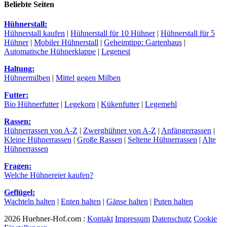
Beliebte Seiten
Hühnerstall:
Hühnerstall kaufen
|
Hühnerstall für 10 Hühner
|
Hühnerstall für 5
Hühner
|
Mobiler Hühnerstall
|
Geheimtipp: Gartenhaus
|
Automatische Hühnerklappe
|
Legenest
Haltung:
Hühnermilben
|
Mittel gegen Milben
Futter:
Bio Hühnerfutter
|
Legekorn
|
Kükenfutter
|
Legemehl
Rassen:
Hühnerrassen von A-Z
|
Zwerghühner von A-Z
|
Anfängerrassen
|
Kleine Hühnerrassen
|
Große Rassen
|
Seltene Hühnerrassen
|
Alte
Hühnerrassen
Fragen:
Welche Hühnereier kaufen?
Geflügel:
Wachteln halten
|
Enten halten
|
Gänse halten
|
Puten halten
2026 Huehner-Hof.com :
Kontakt
Impressum
Datenschutz
Cookie