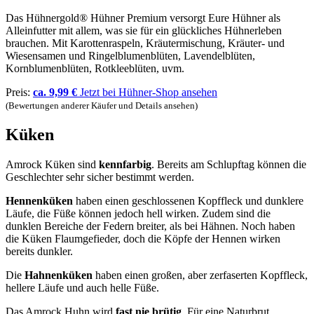
Das Hühnergold® Hühner Premium versorgt Eure Hühner als
Alleinfutter mit allem, was sie für ein glückliches Hühnerleben
brauchen. Mit Karottenraspeln, Kräutermischung, Kräuter- und
Wiesensamen und Ringelblumenblüten, Lavendelblüten,
Kornblumenblüten, Rotkleeblüten, uvm.
Preis:
ca. 9,99 €
Jetzt bei Hühner-Shop ansehen
(Bewertungen anderer Käufer und Details ansehen)
Küken
Amrock Küken sind
kennfarbig
. Bereits am Schlupftag können die
Geschlechter sehr sicher bestimmt werden.
Hennenküken
haben einen geschlossenen Kopffleck und dunklere
Läufe, die Füße können jedoch hell wirken. Zudem sind die
dunklen Bereiche der Federn breiter, als bei Hähnen. Noch haben
die Küken Flaumgefieder, doch die Köpfe der Hennen wirken
bereits dunkler.
Die
Hahnenküken
haben einen großen, aber zerfaserten Kopffleck,
hellere Läufe und auch helle Füße.
Das Amrock Huhn wird
fast nie brütig
. Für eine Naturbrut