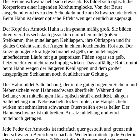
Der Hennenschwanz hebt sich etwas ab. Es bildet sich optisch die
Körperform einer liegenden Kirchturmglocke. Von der Brust
ausgehend wird es zu den Schenkeln und zum Schwanzende breiter.
Beim Hahn ist dieser optische Effekt weniger deutlich ausgeprägt.
Der Kopf des Amrock Huhn ist insgesamt mäßig groß. Sie bilden
ihren vier- bis sechsfach gezackten einfachen mittelgroßen
Stehkamm, ihre mittellangen Kehllappen, ihre Ohrlappen und ihr
glattes Gesicht samt der Augen in einem leuchtenden Rot aus. Der
kurze gebogene kräftige Schnabel ist gelb, die mittellangen
unbefiederten Läufe mit gut gespreizten Füßen sogar satt gelb.
Letztere dürfen nicht rauschuppig wirken. Das auffällige Rot kommt
beim Hahn wegen der längeren Kehllappen und dem größer
ausgeprägten Stehkamm noch deutlicher zur Geltung.
Der Hahn bildet Sattelbehang, der in die gut gebogenen Sicheln und
Nebensicheln vom Hahnenschwanz überfließt. Während der
Behang vom mittellangen Hals optisch straff anschließt, hängen
Sattelbehang und Nebensicheln locker runter, die Hauptsicheln
wirken mit schmaleren schwarzen Querstreifen etwas heller. Der
Hahnenschwanz ist mit breitem Ansatz mittellang und wird
mittelhoch getragen.
Jede Feder der Amrocks ist mehrfach quer gestreift und grenzt mit
den schwarzen Bereichen scharf ab. Weiterhin mündet jede Feder in