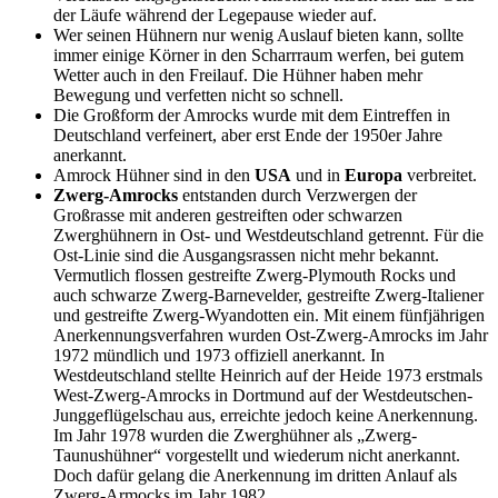
der Läufe während der Legepause wieder auf.
Wer seinen Hühnern nur wenig Auslauf bieten kann, sollte
immer einige Körner in den Scharrraum werfen, bei gutem
Wetter auch in den Freilauf. Die Hühner haben mehr
Bewegung und verfetten nicht so schnell.
Die Großform der Amrocks wurde mit dem Eintreffen in
Deutschland verfeinert, aber erst Ende der 1950er Jahre
anerkannt.
Amrock Hühner sind in den
USA
und in
Europa
verbreitet.
Zwerg-Amrocks
entstanden durch Verzwergen der
Großrasse mit anderen gestreiften oder schwarzen
Zwerghühnern in Ost- und Westdeutschland getrennt. Für die
Ost-Linie sind die Ausgangsrassen nicht mehr bekannt.
Vermutlich flossen gestreifte Zwerg-Plymouth Rocks und
auch schwarze Zwerg-Barnevelder, gestreifte Zwerg-Italiener
und gestreifte Zwerg-Wyandotten ein. Mit einem fünfjährigen
Anerkennungsverfahren wurden Ost-Zwerg-Amrocks im Jahr
1972 mündlich und 1973 offiziell anerkannt. In
Westdeutschland stellte Heinrich auf der Heide 1973 erstmals
West-Zwerg-Amrocks in Dortmund auf der Westdeutschen-
Junggeflügelschau aus, erreichte jedoch keine Anerkennung.
Im Jahr 1978 wurden die Zwerghühner als „Zwerg-
Taunushühner“ vorgestellt und wiederum nicht anerkannt.
Doch dafür gelang die Anerkennung im dritten Anlauf als
Zwerg-Armocks im Jahr 1982.