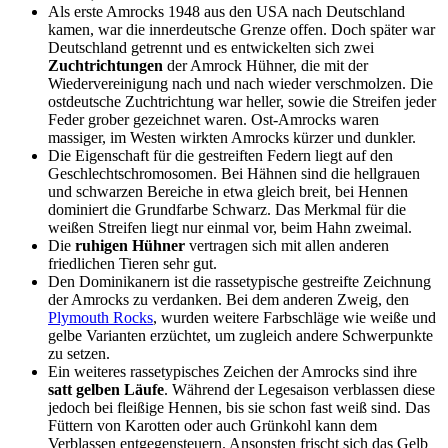
Als erste Amrocks 1948 aus den USA nach Deutschland
kamen, war die innerdeutsche Grenze offen. Doch später war
Deutschland getrennt und es entwickelten sich zwei
Zuchtrichtungen
der Amrock Hühner, die mit der
Wiedervereinigung nach und nach wieder verschmolzen. Die
ostdeutsche Zuchtrichtung war heller, sowie die Streifen jeder
Feder grober gezeichnet waren. Ost-Amrocks waren
massiger, im Westen wirkten Amrocks kürzer und dunkler.
Die Eigenschaft für die gestreiften Federn liegt auf den
Geschlechtschromosomen. Bei Hähnen sind die hellgrauen
und schwarzen Bereiche in etwa gleich breit, bei Hennen
dominiert die Grundfarbe Schwarz. Das Merkmal für die
weißen Streifen liegt nur einmal vor, beim Hahn zweimal.
Die
ruhigen Hühner
vertragen sich mit allen anderen
friedlichen Tieren sehr gut.
Den Dominikanern ist die rassetypische gestreifte Zeichnung
der Amrocks zu verdanken. Bei dem anderen Zweig, den
Plymouth Rocks
, wurden weitere Farbschläge wie weiße und
gelbe Varianten erzüchtet, um zugleich andere Schwerpunkte
zu setzen.
Ein weiteres rassetypisches Zeichen der Amrocks sind ihre
satt gelben Läufe
. Während der Legesaison verblassen diese
jedoch bei fleißige Hennen, bis sie schon fast weiß sind. Das
Füttern von Karotten oder auch Grünkohl kann dem
Verblassen entgegensteuern. Ansonsten frischt sich das Gelb