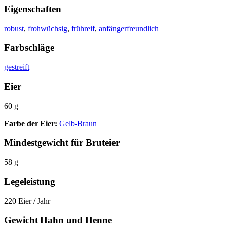
Eigenschaften
robust
,
frohwüchsig
,
frühreif
,
anfängerfreundlich
Farbschläge
gestreift
Eier
60 g
Farbe der Eier:
Gelb-Braun
Mindestgewicht für Bruteier
58 g
Legeleistung
220 Eier / Jahr
Gewicht Hahn und Henne