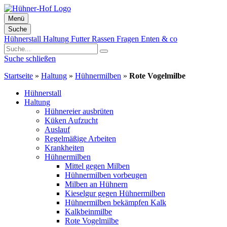
Menü
Suche
Zum
Hühnerstall
Haltung
Futter
Rassen
Fragen
Enten & co
Inhalt
springen
Suche schließen
Startseite
»
Haltung
»
Hühnermilben
»
Rote Vogelmilbe
Hühnerstall
Haltung
Hühnereier ausbrüten
Küken Aufzucht
Auslauf
Regelmäßige Arbeiten
Krankheiten
Hühnermilben
Mittel gegen Milben
Hühnermilben vorbeugen
Milben an Hühnern
Kieselgur gegen Hühnermilben
Hühnermilben bekämpfen Kalk
Kalkbeinmilbe
Rote Vogelmilbe