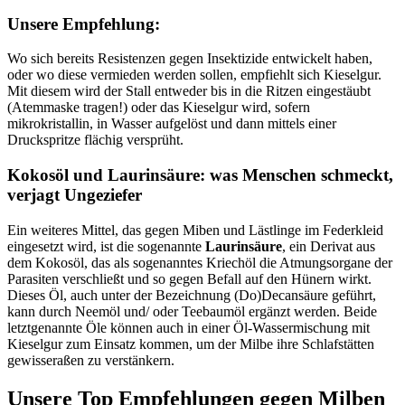
Unsere Empfehlung:
Wo sich bereits Resistenzen gegen Insektizide entwickelt haben,
oder wo diese vermieden werden sollen, empfiehlt sich Kieselgur.
Mit diesem wird der Stall entweder bis in die Ritzen eingestäubt
(Atemmaske tragen!) oder das Kieselgur wird, sofern
mikrokristallin, in Wasser aufgelöst und dann mittels einer
Druckspritze flächig versprüht.
Kokosöl und Laurinsäure: was Menschen schmeckt,
verjagt Ungeziefer
Ein weiteres Mittel, das gegen Miben und Lästlinge im Federkleid
eingesetzt wird, ist die sogenannte
Laurinsäure
, ein Derivat aus
dem Kokosöl, das als sogenanntes Kriechöl die Atmungsorgane der
Parasiten verschließt und so gegen Befall auf den Hünern wirkt.
Dieses Öl, auch unter der Bezeichnung (Do)Decansäure geführt,
kann durch Neemöl und/ oder Teebaumöl ergänzt werden. Beide
letztgenannte Öle können auch in einer Öl-Wassermischung mit
Kieselgur zum Einsatz kommen, um der Milbe ihre Schlafstätten
gewisseraßen zu verstänkern.
Unsere Top Empfehlungen gegen Milben