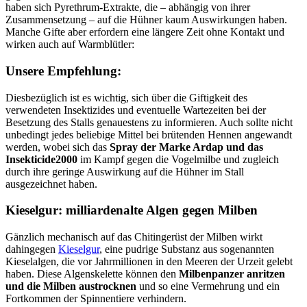
haben sich Pyrethrum-Extrakte, die – abhängig von ihrer
Zusammensetzung – auf die Hühner kaum Auswirkungen haben.
Manche Gifte aber erfordern eine längere Zeit ohne Kontakt und
wirken auch auf Warmblütler:
Unsere Empfehlung:
Diesbezüglich ist es wichtig, sich über die Giftigkeit des
verwendeten Insektizides und eventuelle Wartezeiten bei der
Besetzung des Stalls genauestens zu informieren. Auch sollte nicht
unbedingt jedes beliebige Mittel bei brütenden Hennen angewandt
werden, wobei sich das
Spray der Marke Ardap und das
Insekticide2000
im Kampf gegen die Vogelmilbe und zugleich
durch ihre geringe Auswirkung auf die Hühner im Stall
ausgezeichnet haben.
Kieselgur: milliardenalte Algen gegen Milben
Gänzlich mechanisch auf das Chitingerüst der Milben wirkt
dahingegen
Kieselgur
, eine pudrige Substanz aus sogenannten
Kieselalgen, die vor Jahrmillionen in den Meeren der Urzeit gelebt
haben. Diese Algenskelette können den
Milbenpanzer anritzen
und die Milben austrocknen
und so eine Vermehrung und ein
Fortkommen der Spinnentiere verhindern.