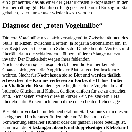
ein Spinnentier, das als einer der gefährlichsten Ektoparasiten in der
Hühnerhaltung gilt. Hat dieser Plagegeist erst einmal Einzug im Stall
gehalten, ist er nur schwer wieder los zu werden.
Diagnose der „roten Vogelmilbe“
Die rote Vogelmilbe nistet sich vorwiegend in Zwischenräumen des
Stalls, in Ritzen, zwischen Brettern, ja sogar in Strohhalmen ein. In
der Regel verlässt sie nur im Schutz der Dunkelheit ihr Versteck und
überfällt dann die schlafenden Hühner auf deren Stange nahezu
invasiv. Der Dunkelheit wegen ihres fehlenden
Nachtsichtvermögens ausgeliefert, haben die Hühner keinerlei
Chance, sich gegen die Angriffe der Blut saugenden Insekten zu
wehren. Nacht für Nacht lassen sie so Blut und
werden täglich
schwächer
, die
Kämme verlieren an Farbe
, die Hühner
büßen
an Vitalität ein
. Besonders gerne begibt sich die Vogelmilbe auf
brütende Glucken und Küken, da diese einfach für sie zu erreichen
sind. Nicht selten sterben diese in kurzer Zeit, bei starkem Befall
überleben die Küken nicht einmal die ersten beiden Lebenstage.
Besteht ein Verdacht auf Milbenbefall im Stall, so muss man diesem
nachgehen. Um herauszufinden, ob eine Milbenart an der
Schwächung einzelner Hühner oder der ganzen Herde beteiligt ist,
kann man die
Sitzstangen abends mit doppelseitigem Klebeband