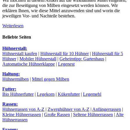
Wir möchten in diesem Artikel auf die wirksamsten Mittel eingehen,
die zur Beseitigung von Milben eingesetzt werden können. Wir
erklären Ihnen, wie diese Mittel anzuwenden sind und worin die
jeweiligen Vor- und Nachteile bestehen.
Weiterlesen
Beliebte Seiten
Hühnerstall:
Hühnerstall kaufen
|
Hühnerstall für 10 Hühner
|
Hühnerstall für 5
Hühner
|
Mobiler Hühnerstall
|
Geheimtipp: Gartenhaus
|
Automatische Hühnerklappe
|
Legenest
Haltung:
Hühnermilben
|
Mittel gegen Milben
Futter:
Bio Hühnerfutter
|
Legekorn
|
Kükenfutter
|
Legemehl
Rassen:
Hühnerrassen von A-Z
|
Zwerghühner von A-Z
|
Anfängerrassen
|
Kleine Hühnerrassen
|
Große Rassen
|
Seltene Hühnerrassen
|
Alte
Hühnerrassen
Fragen: