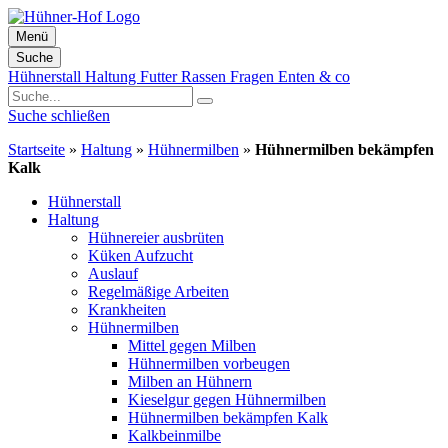
Menü
Suche
Zum
Hühnerstall
Haltung
Futter
Rassen
Fragen
Enten & co
Inhalt
springen
Suche schließen
Startseite
»
Haltung
»
Hühnermilben
»
Hühnermilben bekämpfen
Kalk
Hühnerstall
Haltung
Hühnereier ausbrüten
Küken Aufzucht
Auslauf
Regelmäßige Arbeiten
Krankheiten
Hühnermilben
Mittel gegen Milben
Hühnermilben vorbeugen
Milben an Hühnern
Kieselgur gegen Hühnermilben
Hühnermilben bekämpfen Kalk
Kalkbeinmilbe