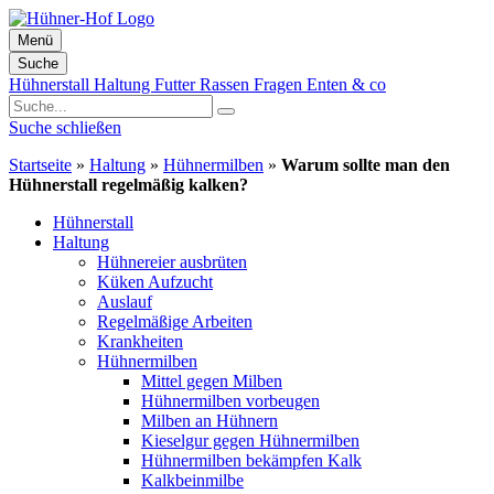
Menü
Suche
Zum
Hühnerstall
Haltung
Futter
Rassen
Fragen
Enten & co
Inhalt
springen
Suche schließen
Startseite
»
Haltung
»
Hühnermilben
»
Warum sollte man den
Hühnerstall regelmäßig kalken?
Hühnerstall
Haltung
Hühnereier ausbrüten
Küken Aufzucht
Auslauf
Regelmäßige Arbeiten
Krankheiten
Hühnermilben
Mittel gegen Milben
Hühnermilben vorbeugen
Milben an Hühnern
Kieselgur gegen Hühnermilben
Hühnermilben bekämpfen Kalk
Kalkbeinmilbe