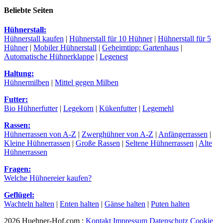
Beliebte Seiten
Hühnerstall:
Hühnerstall kaufen
|
Hühnerstall für 10 Hühner
|
Hühnerstall für 5
Hühner
|
Mobiler Hühnerstall
|
Geheimtipp: Gartenhaus
|
Automatische Hühnerklappe
|
Legenest
Haltung:
Hühnermilben
|
Mittel gegen Milben
Futter:
Bio Hühnerfutter
|
Legekorn
|
Kükenfutter
|
Legemehl
Rassen:
Hühnerrassen von A-Z
|
Zwerghühner von A-Z
|
Anfängerrassen
|
Kleine Hühnerrassen
|
Große Rassen
|
Seltene Hühnerrassen
|
Alte
Hühnerrassen
Fragen:
Welche Hühnereier kaufen?
Geflügel:
Wachteln halten
|
Enten halten
|
Gänse halten
|
Puten halten
2026 Huehner-Hof.com :
Kontakt
Impressum
Datenschutz
Cookie