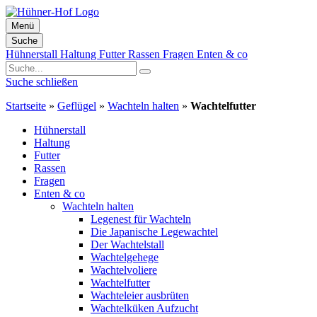
Menü
Suche
Zum
Hühnerstall
Haltung
Futter
Rassen
Fragen
Enten & co
Inhalt
springen
Suche schließen
Startseite
»
Geflügel
»
Wachteln halten
»
Wachtelfutter
Hühnerstall
Haltung
Futter
Rassen
Fragen
Enten & co
Wachteln halten
Legenest für Wachteln
Die Japanische Legewachtel
Der Wachtelstall
Wachtelgehege
Wachtelvoliere
Wachtelfutter
Wachteleier ausbrüten
Wachtelküken Aufzucht