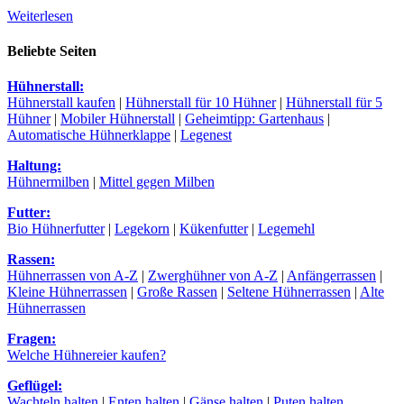
Weiterlesen
Beliebte Seiten
Hühnerstall:
Hühnerstall kaufen
|
Hühnerstall für 10 Hühner
|
Hühnerstall für 5
Hühner
|
Mobiler Hühnerstall
|
Geheimtipp: Gartenhaus
|
Automatische Hühnerklappe
|
Legenest
Haltung:
Hühnermilben
|
Mittel gegen Milben
Futter:
Bio Hühnerfutter
|
Legekorn
|
Kükenfutter
|
Legemehl
Rassen:
Hühnerrassen von A-Z
|
Zwerghühner von A-Z
|
Anfängerrassen
|
Kleine Hühnerrassen
|
Große Rassen
|
Seltene Hühnerrassen
|
Alte
Hühnerrassen
Fragen:
Welche Hühnereier kaufen?
Geflügel:
Wachteln halten
|
Enten halten
|
Gänse halten
|
Puten halten