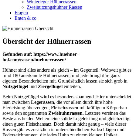
Winterleger Hühnerrassen
Zweinutzungshühner Rassen
Fragen
Enten & co
Übersicht der Hühnerrassen
Gefunden auf: https://www.huehner-
hof.com/rassen/huehnerrassen/
Hühner sind alles andere als gleich – im Gegenteil: Weltweit gibt es
rund 180 anerkannte Hühnerrassen, und jede bringt ihre ganz
eigenen Besonderheiten mit. Grundsätzlich lassen sie sich grob in
Nutzgeflügel
und
Ziergeflügel
einteilen.
Beim Nutzgeflügel wird es besonders spannend. Hier unterscheidet
man zwischen
Legerassen
, die vor allem durch ihre hohe
Eierleistung überzeugen,
Fleischrassen
mit kräftigem Körperbau
sowie den sogenannten
Zwiehuhnrassen
. Letztere vereinen das
Beste aus beiden Welten: eine solide Legeleistung und gleichzeitig
einen guten Fleischansatz. Doch damit nicht genug – viele dieser
Rassen gibt es zusätzlich in unterschiedlichen Farbschlägen und
Federzeichnungen, die jedes Huhn zu einem kleinen Unikat