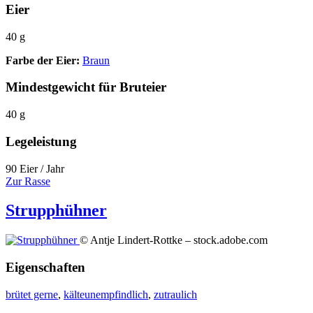
Eier
40 g
Farbe der Eier:
Braun
Mindestgewicht für Bruteier
40 g
Legeleistung
90 Eier / Jahr
Zur Rasse
Strupphühner
© Antje Lindert-Rottke – stock.adobe.com
Eigenschaften
brütet gerne
,
kälteunempfindlich
,
zutraulich