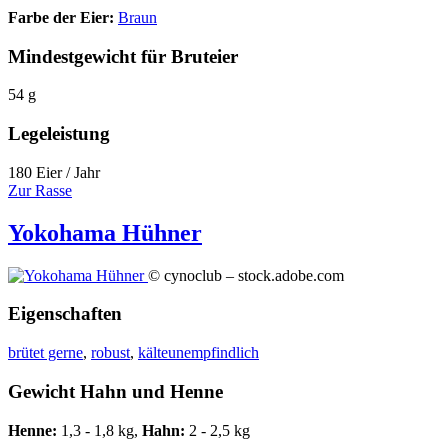
Farbe der Eier:
Braun
Mindestgewicht für Bruteier
54 g
Legeleistung
180 Eier / Jahr
Zur Rasse
Yokohama Hühner
© cynoclub – stock.adobe.com
Eigenschaften
brütet gerne
,
robust
,
kälteunempfindlich
Gewicht Hahn und Henne
Henne:
1,3 - 1,8 kg,
Hahn:
2 - 2,5 kg