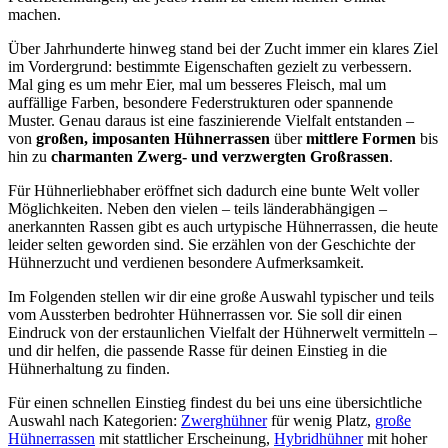
machen.
Über Jahrhunderte hinweg stand bei der Zucht immer ein klares Ziel
im Vordergrund: bestimmte Eigenschaften gezielt zu verbessern.
Mal ging es um mehr Eier, mal um besseres Fleisch, mal um
auffällige Farben, besondere Federstrukturen oder spannende
Muster. Genau daraus ist eine faszinierende Vielfalt entstanden –
von
großen, imposanten Hühnerrassen
über
mittlere Formen
bis
hin zu
charmanten Zwerg- und verzwergten Großrassen
.
Für Hühnerliebhaber eröffnet sich dadurch eine bunte Welt voller
Möglichkeiten. Neben den vielen – teils länderabhängigen –
anerkannten Rassen gibt es auch urtypische Hühnerrassen, die heute
leider selten geworden sind. Sie erzählen von der Geschichte der
Hühnerzucht und verdienen besondere Aufmerksamkeit.
Im Folgenden stellen wir dir eine große Auswahl typischer und teils
vom Aussterben bedrohter Hühnerrassen vor. Sie soll dir einen
Eindruck von der erstaunlichen Vielfalt der Hühnerwelt vermitteln –
und dir helfen, die passende Rasse für deinen Einstieg in die
Hühnerhaltung zu finden.
Für einen schnellen Einstieg findest du bei uns eine übersichtliche
Auswahl nach Kategorien:
Zwerghühner
für wenig Platz,
große
Hühnerrassen
mit stattlicher Erscheinung,
Hybridhühner
mit hoher