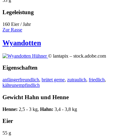
53 g
Legeleistung
160 Eier / Jahr
Zur Rasse
Wyandotten
© lantapix – stock.adobe.com
Eigenschaften
anfängerfreundlich
,
brütet gerne
,
zutraulich
,
friedlich
,
kälteunempfindlich
Gewicht Hahn und Henne
Henne:
2,5 - 3 kg,
Hahn:
3,4 - 3,8 kg
Eier
55 g