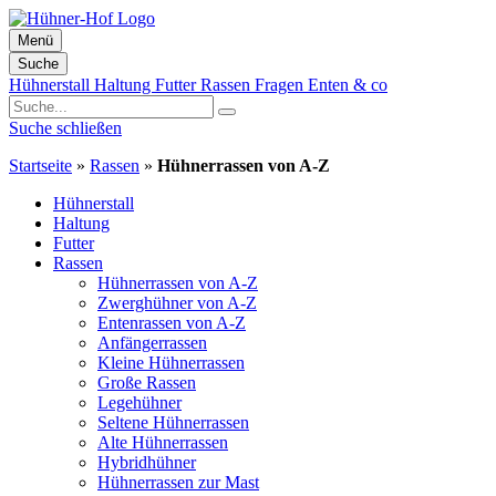
Menü
Suche
Zum
Hühnerstall
Haltung
Futter
Rassen
Fragen
Enten & co
Inhalt
springen
Suche schließen
Startseite
»
Rassen
»
Hühnerrassen von A-Z
Hühnerstall
Haltung
Futter
Rassen
Hühnerrassen von A-Z
Zwerghühner von A-Z
Entenrassen von A-Z
Anfängerrassen
Kleine Hühnerrassen
Große Rassen
Legehühner
Seltene Hühnerrassen
Alte Hühnerrassen
Hybridhühner
Hühnerrassen zur Mast