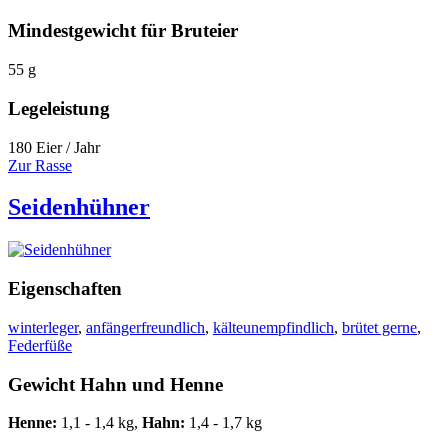
Mindestgewicht für Bruteier
55 g
Legeleistung
180 Eier / Jahr
Zur Rasse
Seidenhühner
Eigenschaften
winterleger
,
anfängerfreundlich
,
kälteunempfindlich
,
brütet gerne
,
Federfüße
Gewicht Hahn und Henne
Henne:
1,1 - 1,4 kg,
Hahn:
1,4 - 1,7 kg