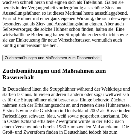
wachsen schnell heran und eignen sich als Tafelhuhn. Galten sie
bereits in der Vergangenheit vordergründig als schöne Zier- und
Ausstellungshühner, so ist dieses Merkmal heute ausschlaggebend.
Es sind Hühner mit einer ganz eigenen Wirkung, die sich deswegen
besonders gut als Zier- und Ausstellungshuhn eignen. Aber auch
Selbstversorger, die solche Hühner schön finden, halten sie. Eine
wirtschaftliche Bedeutung haben Strupphühner derzeit nicht sowie
sie zur Einkreuzung für neue Wirtschaftsrassen vermutlich auch
künftig uninteressant bleiben.
Zuchtbemühungen und Maßnahmen zum Rassenerhalt
Zuchtbemühungen und Maßnahmen zum
Rassenerhalt
In Deutschland litten die Strupphühner während der Weltkriege und
starben fast aus. In vielen anderen Ländern oder sogar weltweit sah
es für die Strupphühner nicht besser aus. Einige beherzte Züchter
nahmen sich der Erhaltungszucht an und retteten diese Hühnerrasse.
Erstmals wurde die Großform in Deutschland 2002 als Rasse in den
Farbschlägen schwarz, blau, weiß sowie gesperbert anerkannt. Die
in Ostdeutschland erhaltene Zwergform wurde in der BRD nach
einem Verschwinden bereits 1980 zum zweiten Mal anerkannt. Die
Groß- und Zwergform finden in Deutschland jedoch bis zum