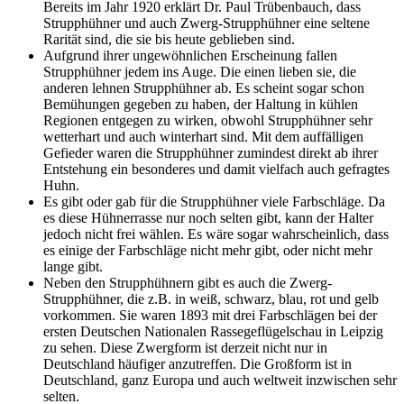
Bereits im Jahr 1920 erklärt Dr. Paul Trübenbauch, dass
Strupphühner und auch Zwerg-Strupphühner eine seltene
Rarität sind, die sie bis heute geblieben sind.
Aufgrund ihrer ungewöhnlichen Erscheinung fallen
Strupphühner jedem ins Auge. Die einen lieben sie, die
anderen lehnen Strupphühner ab. Es scheint sogar schon
Bemühungen gegeben zu haben, der Haltung in kühlen
Regionen entgegen zu wirken, obwohl Strupphühner sehr
wetterhart und auch winterhart sind. Mit dem auffälligen
Gefieder waren die Strupphühner zumindest direkt ab ihrer
Entstehung ein besonderes und damit vielfach auch gefragtes
Huhn.
Es gibt oder gab für die Strupphühner viele Farbschläge. Da
es diese Hühnerrasse nur noch selten gibt, kann der Halter
jedoch nicht frei wählen. Es wäre sogar wahrscheinlich, dass
es einige der Farbschläge nicht mehr gibt, oder nicht mehr
lange gibt.
Neben den Strupphühnern gibt es auch die Zwerg-
Strupphühner, die z.B. in weiß, schwarz, blau, rot und gelb
vorkommen. Sie waren 1893 mit drei Farbschlägen bei der
ersten Deutschen Nationalen Rassegeflügelschau in Leipzig
zu sehen. Diese Zwergform ist derzeit nicht nur in
Deutschland häufiger anzutreffen. Die Großform ist in
Deutschland, ganz Europa und auch weltweit inzwischen sehr
selten.