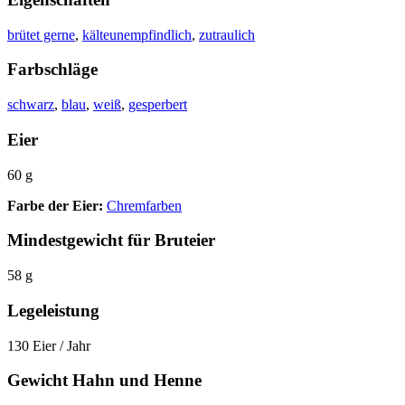
brütet gerne
,
kälteunempfindlich
,
zutraulich
Farbschläge
schwarz
,
blau
,
weiß
,
gesperbert
Eier
60 g
Farbe der Eier:
Chremfarben
Mindestgewicht für Bruteier
58 g
Legeleistung
130 Eier / Jahr
Gewicht Hahn und Henne