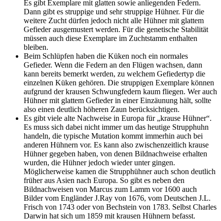
Es gibt Exemplare mit glatten sowie anliegenden Federn.
Dann gibt es struppige und sehr struppige Hühner. Für die
weitere Zucht dürfen jedoch nicht alle Hühner mit glattem
Gefieder ausgemustert werden. Für die genetische Stabilität
müssen auch diese Exemplare im Zuchtstamm enthalten
bleiben.
Beim Schlüpfen haben die Küken noch ein normales
Gefieder. Wenn die Federn an den Flügen wachsen, dann
kann bereits bemerkt werden, zu welchem Gefiedertyp die
einzelnen Küken gehören. Die struppigen Exemplare können
aufgrund der krausen Schwungfedern kaum fliegen. Wer auch
Hühner mit glattem Gefieder in einer Einzäunung hält, sollte
also einen deutlich höheren Zaun berücksichtigen.
Es gibt viele alte Nachweise in Europa für „krause Hühner“.
Es muss sich dabei nicht immer um das heutige Strupphuhn
handeln, die typische Mutation kommt immerhin auch bei
anderen Hühnern vor. Es kann also zwischenzeitlich krause
Hühner gegeben haben, von denen Bildnachweise erhalten
wurden, die Hühner jedoch wieder unter gingen.
Möglicherweise kamen die Strupphühner auch schon deutlich
früher aus Asien nach Europa. So gibt es neben den
Bildnachweisen von Marcus zum Lamm vor 1600 auch
Bilder vom Engländer J.Ray von 1676, vom Deutschen J.L.
Frisch von 1743 oder von Bechstein von 1783. Selbst Charles
Darwin hat sich um 1859 mit krausen Hühnern befasst.