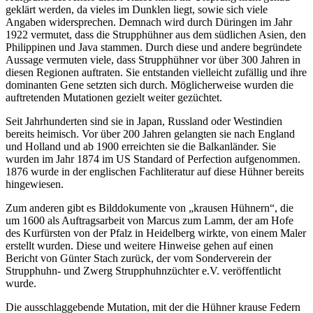
geklärt werden, da vieles im Dunklen liegt, sowie sich viele
Angaben widersprechen. Demnach wird durch Düringen im Jahr
1922 vermutet, dass die Strupphühner aus dem südlichen Asien, den
Philippinen und Java stammen. Durch diese und andere begründete
Aussage vermuten viele, dass Strupphühner vor über 300 Jahren in
diesen Regionen auftraten. Sie entstanden vielleicht zufällig und ihre
dominanten Gene setzten sich durch. Möglicherweise wurden die
auftretenden Mutationen gezielt weiter gezüchtet.
Seit Jahrhunderten sind sie in Japan, Russland oder Westindien
bereits heimisch. Vor über 200 Jahren gelangten sie nach England
und Holland und ab 1900 erreichten sie die Balkanländer. Sie
wurden im Jahr 1874 im US Standard of Perfection aufgenommen.
1876 wurde in der englischen Fachliteratur auf diese Hühner bereits
hingewiesen.
Zum anderen gibt es Bilddokumente von „krausen Hühnern“, die
um 1600 als Auftragsarbeit von Marcus zum Lamm, der am Hofe
des Kurfürsten von der Pfalz in Heidelberg wirkte, von einem Maler
erstellt wurden. Diese und weitere Hinweise gehen auf einen
Bericht von Günter Stach zurück, der vom Sonderverein der
Strupphuhn- und Zwerg Strupphuhnzüchter e.V. veröffentlicht
wurde.
Die ausschlaggebende Mutation, mit der die Hühner krause Federn