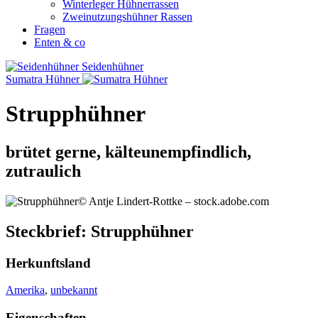
Winterleger Hühnerrassen
Zweinutzungshühner Rassen
Fragen
Enten & co
Seidenhühner
Sumatra Hühner
Strupphühner
brütet gerne, kälteunempfindlich,
zutraulich
© Antje Lindert-Rottke – stock.adobe.com
Steckbrief: Strupphühner
Herkunftsland
Amerika
,
unbekannt
Eigenschaften