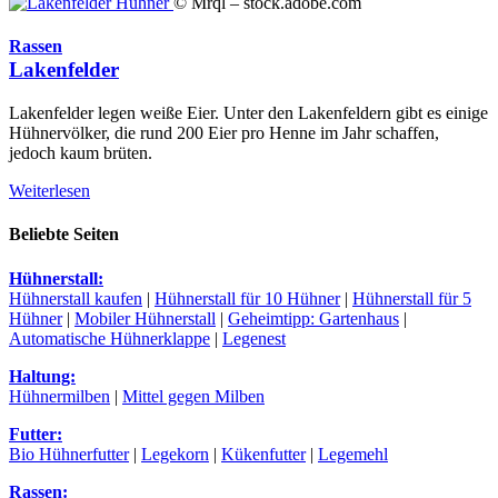
© Mrql – stock.adobe.com
Rassen
Lakenfelder
Lakenfelder legen weiße Eier. Unter den Lakenfeldern gibt es einige
Hühnervölker, die rund 200 Eier pro Henne im Jahr schaffen,
jedoch kaum brüten.
Weiterlesen
Beliebte Seiten
Hühnerstall:
Hühnerstall kaufen
|
Hühnerstall für 10 Hühner
|
Hühnerstall für 5
Hühner
|
Mobiler Hühnerstall
|
Geheimtipp: Gartenhaus
|
Automatische Hühnerklappe
|
Legenest
Haltung:
Hühnermilben
|
Mittel gegen Milben
Futter:
Bio Hühnerfutter
|
Legekorn
|
Kükenfutter
|
Legemehl
Rassen: