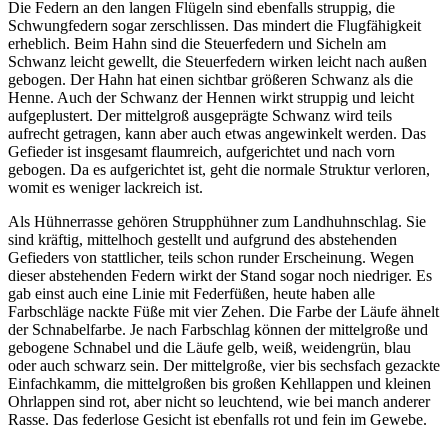
Die Federn an den langen Flügeln sind ebenfalls struppig, die
Schwungfedern sogar zerschlissen. Das mindert die Flugfähigkeit
erheblich. Beim Hahn sind die Steuerfedern und Sicheln am
Schwanz leicht gewellt, die Steuerfedern wirken leicht nach außen
gebogen. Der Hahn hat einen sichtbar größeren Schwanz als die
Henne. Auch der Schwanz der Hennen wirkt struppig und leicht
aufgeplustert. Der mittelgroß ausgeprägte Schwanz wird teils
aufrecht getragen, kann aber auch etwas angewinkelt werden. Das
Gefieder ist insgesamt flaumreich, aufgerichtet und nach vorn
gebogen. Da es aufgerichtet ist, geht die normale Struktur verloren,
womit es weniger lackreich ist.
Als Hühnerrasse gehören Strupphühner zum Landhuhnschlag. Sie
sind kräftig, mittelhoch gestellt und aufgrund des abstehenden
Gefieders von stattlicher, teils schon runder Erscheinung. Wegen
dieser abstehenden Federn wirkt der Stand sogar noch niedriger. Es
gab einst auch eine Linie mit Federfüßen, heute haben alle
Farbschläge nackte Füße mit vier Zehen. Die Farbe der Läufe ähnelt
der Schnabelfarbe. Je nach Farbschlag können der mittelgroße und
gebogene Schnabel und die Läufe gelb, weiß, weidengrün, blau
oder auch schwarz sein. Der mittelgroße, vier bis sechsfach gezackte
Einfachkamm, die mittelgroßen bis großen Kehllappen und kleinen
Ohrlappen sind rot, aber nicht so leuchtend, wie bei manch anderer
Rasse. Das federlose Gesicht ist ebenfalls rot und fein im Gewebe.