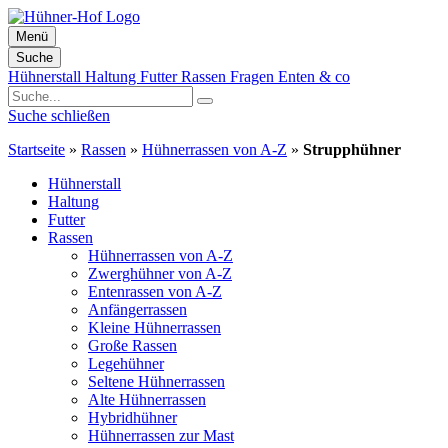
Menü
Suche
Zum
Hühnerstall
Haltung
Futter
Rassen
Fragen
Enten & co
Inhalt
springen
Suche schließen
Startseite
»
Rassen
»
Hühnerrassen von A-Z
»
Strupphühner
Hühnerstall
Haltung
Futter
Rassen
Hühnerrassen von A-Z
Zwerghühner von A-Z
Entenrassen von A-Z
Anfängerrassen
Kleine Hühnerrassen
Große Rassen
Legehühner
Seltene Hühnerrassen
Alte Hühnerrassen
Hybridhühner
Hühnerrassen zur Mast