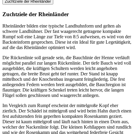
Zuchtziele der Rheinländer
Zuchtziele der Rheinländer
Rheinländer bilden eine typische Landhuhnform und gelten als
schwere Landhühner. Der fast waagerecht getragene kompakte
Rumpf soll eine Länge zur Tiefe von 8:5 aufweisen, es wird von der
Backsteinform gesprochen. Diese ist ein Ideal für gute Legetätigkeit,
auf die das Rheinländer optimiert wird.
Die Rückenlinie soll gerade sein, die Bauchlinie der Henne verläuft
möglichst parallel zur langen Rückenlinie. Der tiefe Bauch wird voll
ausgebildet, die kräftigen Schultern werden leicht angehoben
getragen, die breite Brust geht tief runter. Der Stand ist knapp
mittelhoch und der Knochenbau insgesamt feingliederig. Die fest
anliegenden Federn werden breit ausgebildet, die Bauchregion ist
flaumiger. Die kräftigen Schenkel treten leicht hervor, die langen
Flügel sollen geschlossen und waagerecht anliegen.
Im Vergleich zum Rumpf erscheint der mittelgroße Kopf eher
zierlich. Der Schädel ist mittelgroß und wird beim Hahn durch einen
fest aufsitzenden fein geperlten kompakten Rosenkamm geziert.
Dieser ist kaum mittelgroß und läuft nach hinten in einen Dorn aus,
welcher der Nackenlinie folgt. Die kleinen Kehllappen sind rundlich
und wie der Rosenkamm und das weitgehend federfreie Gesicht