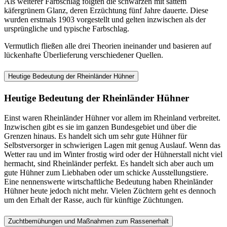
Als weiterer Farbschlag folgten die schwarzen mit sattem
käfergrünem Glanz, deren Erzüchtung fünf Jahre dauerte. Diese
wurden erstmals 1903 vorgestellt und gelten inzwischen als der
ursprüngliche und typische Farbschlag.
Vermutlich fließen alle drei Theorien ineinander und basieren auf
lückenhafte Überlieferung verschiedener Quellen.
Heutige Bedeutung der Rheinländer Hühner
Heutige Bedeutung der Rheinländer Hühner
Einst waren Rheinländer Hühner vor allem im Rheinland verbreitet.
Inzwischen gibt es sie im ganzen Bundesgebiet und über die
Grenzen hinaus. Es handelt sich um sehr gute Hühner für
Selbstversorger in schwierigen Lagen mit genug Auslauf. Wenn das
Wetter rau und im Winter frostig wird oder der Hühnerstall nicht viel
hermacht, sind Rheinländer perfekt. Es handelt sich aber auch um
gute Hühner zum Liebhaben oder um schicke Ausstellungstiere.
Eine nennenswerte wirtschaftliche Bedeutung haben Rheinländer
Hühner heute jedoch nicht mehr. Vielen Züchtern geht es dennoch
um den Erhalt der Rasse, auch für künftige Züchtungen.
Zuchtbemühungen und Maßnahmen zum Rassenerhalt