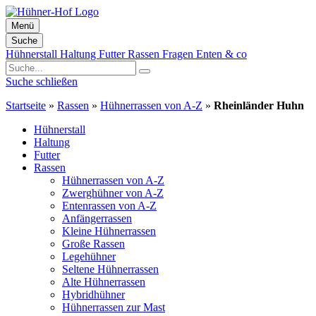
Menü
Suche
Zum
Hühnerstall
Haltung
Futter
Rassen
Fragen
Enten & co
Inhalt
springen
Suche schließen
Startseite
»
Rassen
»
Hühnerrassen von A-Z
»
Rheinländer Huhn
Hühnerstall
Haltung
Futter
Rassen
Hühnerrassen von A-Z
Zwerghühner von A-Z
Entenrassen von A-Z
Anfängerrassen
Kleine Hühnerrassen
Große Rassen
Legehühner
Seltene Hühnerrassen
Alte Hühnerrassen
Hybridhühner
Hühnerrassen zur Mast