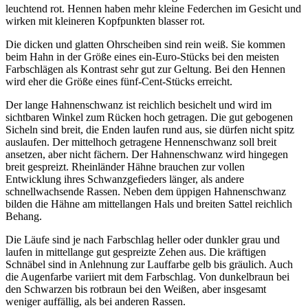
leuchtend rot. Hennen haben mehr kleine Federchen im Gesicht und
wirken mit kleineren Kopfpunkten blasser rot.
Die dicken und glatten Ohrscheiben sind rein weiß. Sie kommen
beim Hahn in der Größe eines ein-Euro-Stücks bei den meisten
Farbschlägen als Kontrast sehr gut zur Geltung. Bei den Hennen
wird eher die Größe eines fünf-Cent-Stücks erreicht.
Der lange Hahnenschwanz ist reichlich besichelt und wird im
sichtbaren Winkel zum Rücken hoch getragen. Die gut gebogenen
Sicheln sind breit, die Enden laufen rund aus, sie dürfen nicht spitz
auslaufen. Der mittelhoch getragene Hennenschwanz soll breit
ansetzen, aber nicht fächern. Der Hahnenschwanz wird hingegen
breit gespreizt. Rheinländer Hähne brauchen zur vollen
Entwicklung ihres Schwanzgefieders länger, als andere
schnellwachsende Rassen. Neben dem üppigen Hahnenschwanz
bilden die Hähne am mittellangen Hals und breiten Sattel reichlich
Behang.
Die Läufe sind je nach Farbschlag heller oder dunkler grau und
laufen in mittellange gut gespreizte Zehen aus. Die kräftigen
Schnäbel sind in Anlehnung zur Lauffarbe gelb bis gräulich. Auch
die Augenfarbe variiert mit dem Farbschlag. Von dunkelbraun bei
den Schwarzen bis rotbraun bei den Weißen, aber insgesamt
weniger auffällig, als bei anderen Rassen.