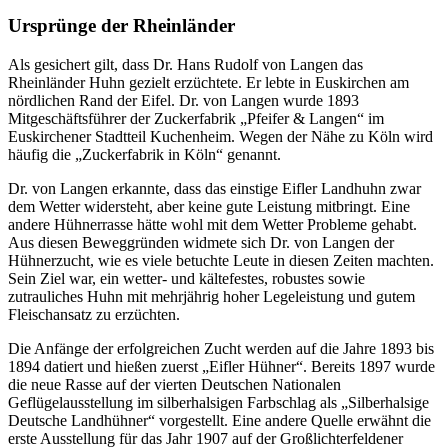
Ursprünge der Rheinländer
Als gesichert gilt, dass Dr. Hans Rudolf von Langen das
Rheinländer Huhn gezielt erzüchtete. Er lebte in Euskirchen am
nördlichen Rand der Eifel. Dr. von Langen wurde 1893
Mitgeschäftsführer der Zuckerfabrik „Pfeifer & Langen“ im
Euskirchener Stadtteil Kuchenheim. Wegen der Nähe zu Köln wird
häufig die „Zuckerfabrik in Köln“ genannt.
Dr. von Langen erkannte, dass das einstige Eifler Landhuhn zwar
dem Wetter widersteht, aber keine gute Leistung mitbringt. Eine
andere Hühnerrasse hätte wohl mit dem Wetter Probleme gehabt.
Aus diesen Beweggründen widmete sich Dr. von Langen der
Hühnerzucht, wie es viele betuchte Leute in diesen Zeiten machten.
Sein Ziel war, ein wetter- und kältefestes, robustes sowie
zutrauliches Huhn mit mehrjährig hoher Legeleistung und gutem
Fleischansatz zu erzüchten.
Die Anfänge der erfolgreichen Zucht werden auf die Jahre 1893 bis
1894 datiert und hießen zuerst „Eifler Hühner“. Bereits 1897 wurde
die neue Rasse auf der vierten Deutschen Nationalen
Geflügelausstellung im silberhalsigen Farbschlag als „Silberhalsige
Deutsche Landhühner“ vorgestellt. Eine andere Quelle erwähnt die
erste Ausstellung für das Jahr 1907 auf der Großlichterfeldener