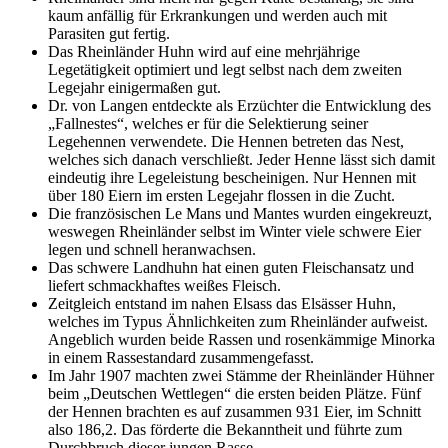
kaum anfällig für Erkrankungen und werden auch mit
Parasiten gut fertig.
Das Rheinländer Huhn wird auf eine mehrjährige
Legetätigkeit optimiert und legt selbst nach dem zweiten
Legejahr einigermaßen gut.
Dr. von Langen entdeckte als Erzüchter die Entwicklung des
„Fallnestes“, welches er für die Selektierung seiner
Legehennen verwendete. Die Hennen betreten das Nest,
welches sich danach verschließt. Jeder Henne lässt sich damit
eindeutig ihre Legeleistung bescheinigen. Nur Hennen mit
über 180 Eiern im ersten Legejahr flossen in die Zucht.
Die französischen Le Mans und Mantes wurden eingekreuzt,
weswegen Rheinländer selbst im Winter viele schwere Eier
legen und schnell heranwachsen.
Das schwere Landhuhn hat einen guten Fleischansatz und
liefert schmackhaftes weißes Fleisch.
Zeitgleich entstand im nahen Elsass das Elsässer Huhn,
welches im Typus Ähnlichkeiten zum Rheinländer aufweist.
Angeblich wurden beide Rassen und rosenkämmige Minorka
in einem Rassestandard zusammengefasst.
Im Jahr 1907 machten zwei Stämme der Rheinländer Hühner
beim „Deutschen Wettlegen“ die ersten beiden Plätze. Fünf
der Hennen brachten es auf zusammen 931 Eier, im Schnitt
also 186,2. Das förderte die Bekanntheit und führte zum
Durchbruch dieser jungen Rasse.