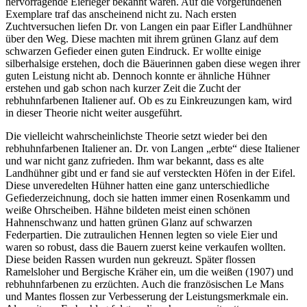
hervorragende Eierleger bekannt waren. Auf die vorgefundenen
Exemplare traf das anscheinend nicht zu. Nach ersten
Zuchtversuchen liefen Dr. von Langen ein paar Eifler Landhühner
über den Weg. Diese machten mit ihrem grünen Glanz auf dem
schwarzen Gefieder einen guten Eindruck. Er wollte einige
silberhalsige erstehen, doch die Bäuerinnen gaben diese wegen ihrer
guten Leistung nicht ab. Dennoch konnte er ähnliche Hühner
erstehen und gab schon nach kurzer Zeit die Zucht der
rebhuhnfarbenen Italiener auf. Ob es zu Einkreuzungen kam, wird
in dieser Theorie nicht weiter ausgeführt.
Die vielleicht wahrscheinlichste Theorie setzt wieder bei den
rebhuhnfarbenen Italiener an. Dr. von Langen „erbte“ diese Italiener
und war nicht ganz zufrieden. Ihm war bekannt, dass es alte
Landhühner gibt und er fand sie auf versteckten Höfen in der Eifel.
Diese unveredelten Hühner hatten eine ganz unterschiedliche
Gefiederzeichnung, doch sie hatten immer einen Rosenkamm und
weiße Ohrscheiben. Hähne bildeten meist einen schönen
Hahnenschwanz und hatten grünen Glanz auf schwarzen
Federpartien. Die zutraulichen Hennen legten so viele Eier und
waren so robust, dass die Bauern zuerst keine verkaufen wollten.
Diese beiden Rassen wurden nun gekreuzt. Später flossen
Ramelsloher und Bergische Kräher ein, um die weißen (1907) und
rebhuhnfarbenen zu erzüchten. Auch die französischen Le Mans
und Mantes flossen zur Verbesserung der Leistungsmerkmale ein.