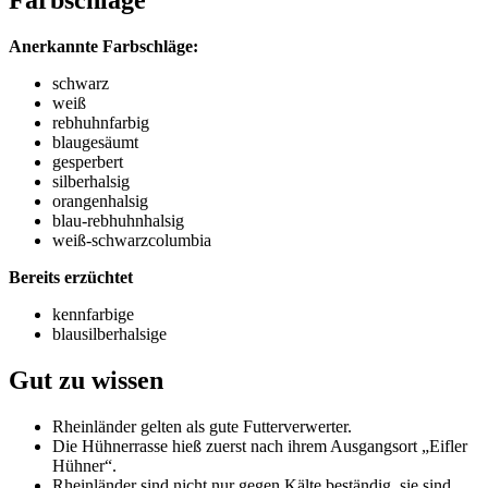
Farbschläge
Anerkannte Farbschläge:
schwarz
weiß
rebhuhnfarbig
blaugesäumt
gesperbert
silberhalsig
orangenhalsig
blau-rebhuhnhalsig
weiß-schwarzcolumbia
Bereits erzüchtet
kennfarbige
blausilberhalsige
Gut zu wissen
Rheinländer gelten als gute Futterverwerter.
Die Hühnerrasse hieß zuerst nach ihrem Ausgangsort „Eifler
Hühner“.
Rheinländer sind nicht nur gegen Kälte beständig, sie sind