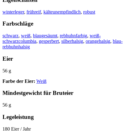
winterleger
,
frühreif
,
kälteunempfindlich
,
robust
Farbschläge
schwarz
,
weiß
,
blaugesäumt
,
rebhuhnfarbig
,
weiß-
schwarzcolumbia
,
gesperbert
,
silberhalsig
,
orangehalsig
,
blau-
rebhuhnhalsig
Eier
56 g
Farbe der Eier:
Weiß
Mindestgewicht für Bruteier
56 g
Legeleistung
180 Eier / Jahr