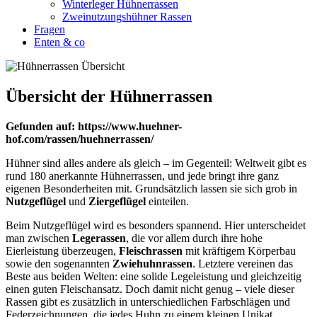
Winterleger Hühnerrassen
Zweinutzungshühner Rassen
Fragen
Enten & co
Übersicht der Hühnerrassen
Gefunden auf: https://www.huehner-
hof.com/rassen/huehnerrassen/
Hühner sind alles andere als gleich – im Gegenteil: Weltweit gibt es
rund 180 anerkannte Hühnerrassen, und jede bringt ihre ganz
eigenen Besonderheiten mit. Grundsätzlich lassen sie sich grob in
Nutzgeflügel
und
Ziergeflügel
einteilen.
Beim Nutzgeflügel wird es besonders spannend. Hier unterscheidet
man zwischen
Legerassen
, die vor allem durch ihre hohe
Eierleistung überzeugen,
Fleischrassen
mit kräftigem Körperbau
sowie den sogenannten
Zwiehuhnrassen
. Letztere vereinen das
Beste aus beiden Welten: eine solide Legeleistung und gleichzeitig
einen guten Fleischansatz. Doch damit nicht genug – viele dieser
Rassen gibt es zusätzlich in unterschiedlichen Farbschlägen und
Federzeichnungen, die jedes Huhn zu einem kleinen Unikat