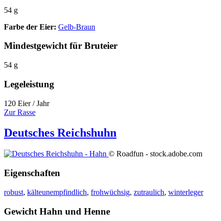
54 g
Farbe der Eier:
Gelb-Braun
Mindestgewicht für Bruteier
54 g
Legeleistung
120 Eier / Jahr
Zur Rasse
Deutsches Reichshuhn
© Roadfun - stock.adobe.com
Eigenschaften
robust
,
kälteunempfindlich
,
frohwüchsig
,
zutraulich
,
winterleger
Gewicht Hahn und Henne