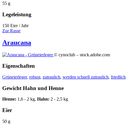
55 g
Legeleistung
150 Eier / Jahr
Zur Rasse
Araucana
© cynoclub – stock.adobe.com
Eigenschaften
Grüneierleger
,
robust
,
zutraulich
,
werden schnell zutraulich
,
friedlich
Gewicht Hahn und Henne
Henne:
1,6 - 2 kg,
Hahn:
2 - 2,5 kg
Eier
50 g