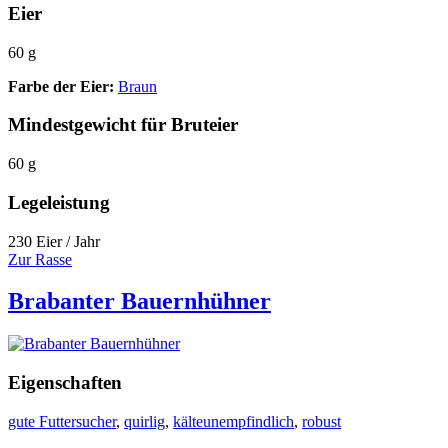
Eier
60 g
Farbe der Eier:
Braun
Mindestgewicht für Bruteier
60 g
Legeleistung
230 Eier / Jahr
Zur Rasse
Brabanter Bauernhühner
Eigenschaften
gute Futtersucher
,
quirlig
,
kälteunempfindlich
,
robust