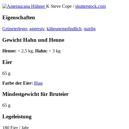
K Steve Cope /
shutterstock.com
Eigenschaften
Grüneierleger
,
aggresiv
,
kälteunempfindlich
,
quirlig
Gewicht Hahn und Henne
Henne:
< 2,5 kg,
Hahn:
< 3 kg
Eier
65 g
Farbe der Eier:
Blau
Mindestgewicht für Bruteier
65 g
Legeleistung
180 Eier / Jahr