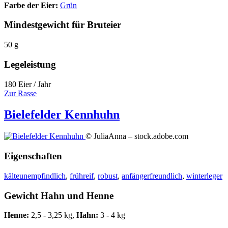
Farbe der Eier:
Grün
Mindestgewicht für Bruteier
50 g
Legeleistung
180 Eier / Jahr
Zur Rasse
Bielefelder Kennhuhn
© JuliaAnna – stock.adobe.com
Eigenschaften
kälteunempfindlich
,
frühreif
,
robust
,
anfängerfreundlich
,
winterleger
Gewicht Hahn und Henne
Henne:
2,5 - 3,25 kg,
Hahn:
3 - 4 kg