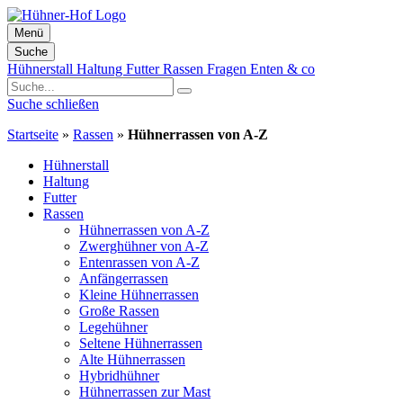
Menü
Suche
Zum
Hühnerstall
Haltung
Futter
Rassen
Fragen
Enten & co
Inhalt
springen
Suche schließen
Startseite
»
Rassen
»
Hühnerrassen von A-Z
Hühnerstall
Haltung
Futter
Rassen
Hühnerrassen von A-Z
Zwerghühner von A-Z
Entenrassen von A-Z
Anfängerrassen
Kleine Hühnerrassen
Große Rassen
Legehühner
Seltene Hühnerrassen
Alte Hühnerrassen
Hybridhühner
Hühnerrassen zur Mast