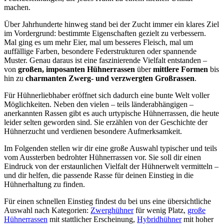
machen.
Über Jahrhunderte hinweg stand bei der Zucht immer ein klares Ziel
im Vordergrund: bestimmte Eigenschaften gezielt zu verbessern.
Mal ging es um mehr Eier, mal um besseres Fleisch, mal um
auffällige Farben, besondere Federstrukturen oder spannende
Muster. Genau daraus ist eine faszinierende Vielfalt entstanden –
von
großen, imposanten Hühnerrassen
über
mittlere Formen
bis
hin zu
charmanten Zwerg- und verzwergten Großrassen
.
Für Hühnerliebhaber eröffnet sich dadurch eine bunte Welt voller
Möglichkeiten. Neben den vielen – teils länderabhängigen –
anerkannten Rassen gibt es auch urtypische Hühnerrassen, die heute
leider selten geworden sind. Sie erzählen von der Geschichte der
Hühnerzucht und verdienen besondere Aufmerksamkeit.
Im Folgenden stellen wir dir eine große Auswahl typischer und teils
vom Aussterben bedrohter Hühnerrassen vor. Sie soll dir einen
Eindruck von der erstaunlichen Vielfalt der Hühnerwelt vermitteln –
und dir helfen, die passende Rasse für deinen Einstieg in die
Hühnerhaltung zu finden.
Für einen schnellen Einstieg findest du bei uns eine übersichtliche
Auswahl nach Kategorien:
Zwerghühner
für wenig Platz,
große
Hühnerrassen
mit stattlicher Erscheinung,
Hybridhühner
mit hoher