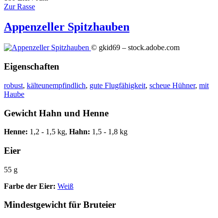
Zur Rasse
Appenzeller Spitzhauben
© gkid69 – stock.adobe.com
Eigenschaften
robust
,
kälteunempfindlich
,
gute Flugfähigkeit
,
scheue Hühner
,
mit
Haube
Gewicht Hahn und Henne
Henne:
1,2 - 1,5 kg,
Hahn:
1,5 - 1,8 kg
Eier
55 g
Farbe der Eier:
Weiß
Mindestgewicht für Bruteier