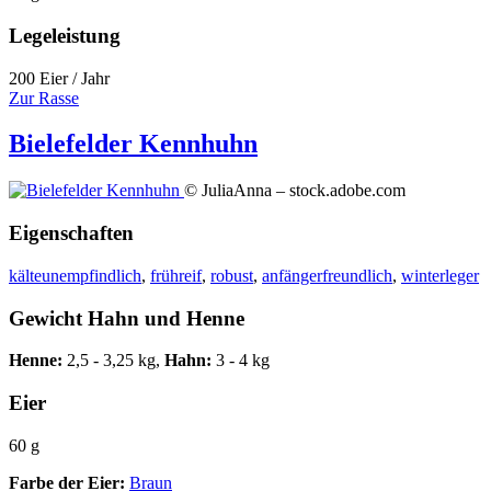
Legeleistung
200 Eier / Jahr
Zur Rasse
Bielefelder Kennhuhn
© JuliaAnna – stock.adobe.com
Eigenschaften
kälteunempfindlich
,
frühreif
,
robust
,
anfängerfreundlich
,
winterleger
Gewicht Hahn und Henne
Henne:
2,5 - 3,25 kg,
Hahn:
3 - 4 kg
Eier
60 g
Farbe der Eier:
Braun