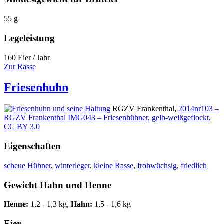
55 g
Legeleistung
160 Eier / Jahr
Zur Rasse
Friesenhuhn
RGZV Frankenthal,
2014nr103 –
RGZV Frankenthal IMG043 – Friesenhühner, gelb-weißgeflockt
,
CC BY 3.0
Eigenschaften
scheue Hühner
,
winterleger
,
kleine Rasse
,
frohwüchsig
,
friedlich
Gewicht Hahn und Henne
Henne:
1,2 - 1,3 kg,
Hahn:
1,5 - 1,6 kg
Eier