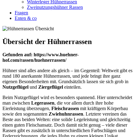
Winterleger Hühnerrassen
Zweinutzungshühner Rassen
Fragen
Enten & co
Übersicht der Hühnerrassen
Gefunden auf: https://www.huehner-
hof.com/rassen/huehnerrassen/
Hühner sind alles andere als gleich – im Gegenteil: Weltweit gibt es
rund 180 anerkannte Hühnerrassen, und jede bringt ihre ganz
eigenen Besonderheiten mit. Grundsätzlich lassen sie sich grob in
Nutzgeflügel
und
Ziergeflügel
einteilen.
Beim Nutzgeflügel wird es besonders spannend. Hier unterscheidet
man zwischen
Legerassen
, die vor allem durch ihre hohe
Eierleistung überzeugen,
Fleischrassen
mit kräftigem Körperbau
sowie den sogenannten
Zwiehuhnrassen
. Letztere vereinen das
Beste aus beiden Welten: eine solide Legeleistung und gleichzeitig
einen guten Fleischansatz. Doch damit nicht genug – viele dieser
Rassen gibt es zusätzlich in unterschiedlichen Farbschlägen und
Federzeichnungen, die jedes Huhn zu einem kleinen Unikat