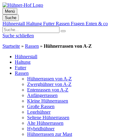
Menü
Suche
Zum
Hühnerstall
Haltung
Futter
Rassen
Fragen
Enten & co
Inhalt
springen
Suche schließen
Startseite
»
Rassen
»
Hühnerrassen von A-Z
Hühnerstall
Haltung
Futter
Rassen
Hühnerrassen von A-Z
Zwerghühner von A-Z
Entenrassen von A-Z
Anfängerrassen
Kleine Hühnerrassen
Große Rassen
Legehühner
Seltene Hühnerrassen
Alte Hühnerrassen
Hybridhühner
Hühnerrassen zur Mast