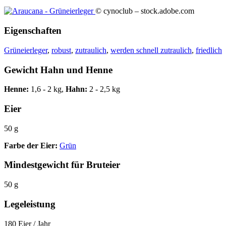
© cynoclub – stock.adobe.com
Eigenschaften
Grüneierleger
,
robust
,
zutraulich
,
werden schnell zutraulich
,
friedlich
Gewicht Hahn und Henne
Henne:
1,6 - 2 kg,
Hahn:
2 - 2,5 kg
Eier
50 g
Farbe der Eier:
Grün
Mindestgewicht für Bruteier
50 g
Legeleistung
180 Eier / Jahr