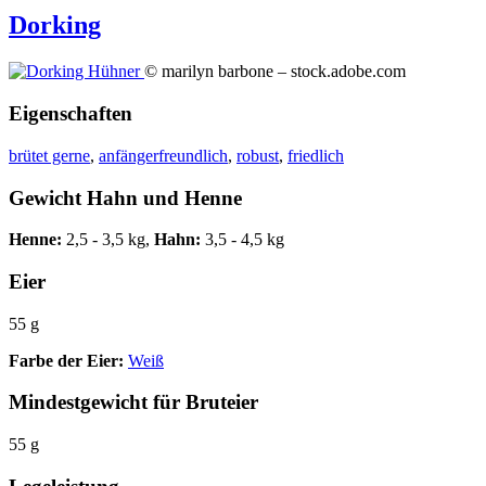
Dorking
© marilyn barbone – stock.adobe.com
Eigenschaften
brütet gerne
,
anfängerfreundlich
,
robust
,
friedlich
Gewicht Hahn und Henne
Henne:
2,5 - 3,5 kg,
Hahn:
3,5 - 4,5 kg
Eier
55 g
Farbe der Eier:
Weiß
Mindestgewicht für Bruteier
55 g