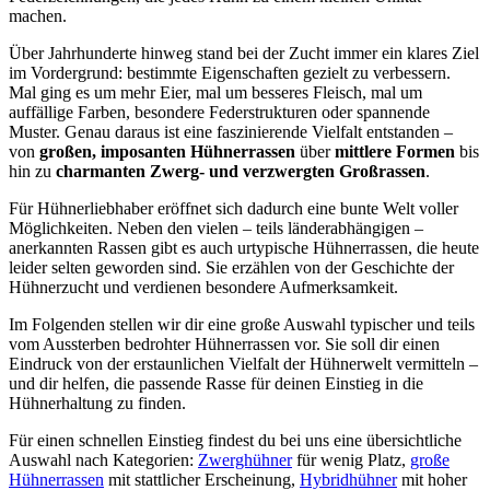
machen.
Über Jahrhunderte hinweg stand bei der Zucht immer ein klares Ziel
im Vordergrund: bestimmte Eigenschaften gezielt zu verbessern.
Mal ging es um mehr Eier, mal um besseres Fleisch, mal um
auffällige Farben, besondere Federstrukturen oder spannende
Muster. Genau daraus ist eine faszinierende Vielfalt entstanden –
von
großen, imposanten Hühnerrassen
über
mittlere Formen
bis
hin zu
charmanten Zwerg- und verzwergten Großrassen
.
Für Hühnerliebhaber eröffnet sich dadurch eine bunte Welt voller
Möglichkeiten. Neben den vielen – teils länderabhängigen –
anerkannten Rassen gibt es auch urtypische Hühnerrassen, die heute
leider selten geworden sind. Sie erzählen von der Geschichte der
Hühnerzucht und verdienen besondere Aufmerksamkeit.
Im Folgenden stellen wir dir eine große Auswahl typischer und teils
vom Aussterben bedrohter Hühnerrassen vor. Sie soll dir einen
Eindruck von der erstaunlichen Vielfalt der Hühnerwelt vermitteln –
und dir helfen, die passende Rasse für deinen Einstieg in die
Hühnerhaltung zu finden.
Für einen schnellen Einstieg findest du bei uns eine übersichtliche
Auswahl nach Kategorien:
Zwerghühner
für wenig Platz,
große
Hühnerrassen
mit stattlicher Erscheinung,
Hybridhühner
mit hoher