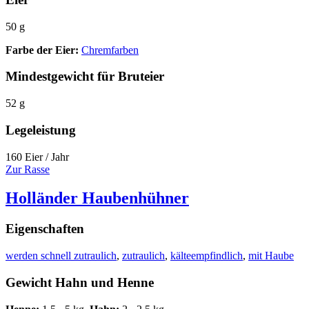
50 g
Farbe der Eier:
Chremfarben
Mindestgewicht für Bruteier
52 g
Legeleistung
160 Eier / Jahr
Zur Rasse
Holländer Haubenhühner
Eigenschaften
werden schnell zutraulich
,
zutraulich
,
kälteempfindlich
,
mit Haube
Gewicht Hahn und Henne