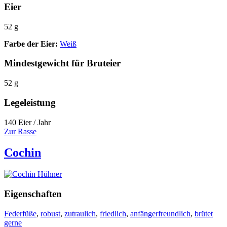
Eier
52 g
Farbe der Eier:
Weiß
Mindestgewicht für Bruteier
52 g
Legeleistung
140 Eier / Jahr
Zur Rasse
Cochin
Eigenschaften
Federfüße
,
robust
,
zutraulich
,
friedlich
,
anfängerfreundlich
,
brütet
gerne