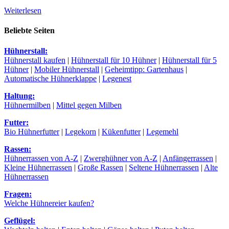
Weiterlesen
Beliebte Seiten
Hühnerstall:
Hühnerstall kaufen
|
Hühnerstall für 10 Hühner
|
Hühnerstall für 5
Hühner
|
Mobiler Hühnerstall
|
Geheimtipp: Gartenhaus
|
Automatische Hühnerklappe
|
Legenest
Haltung:
Hühnermilben
|
Mittel gegen Milben
Futter:
Bio Hühnerfutter
|
Legekorn
|
Kükenfutter
|
Legemehl
Rassen:
Hühnerrassen von A-Z
|
Zwerghühner von A-Z
|
Anfängerrassen
|
Kleine Hühnerrassen
|
Große Rassen
|
Seltene Hühnerrassen
|
Alte
Hühnerrassen
Fragen:
Welche Hühnereier kaufen?
Geflügel: