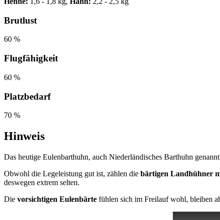
Henne:
1,6 - 1,8 kg,
Hahn:
2,2 - 2,5 kg
Brutlust
60 %
Flugfähigkeit
60 %
Platzbedarf
70 %
Hinweis
Das heutige Eulenbarthuhn, auch Niederländisches Barthuhn genannt,
Obwohl die Legeleistung gut ist, zählen die
bärtigen Landhühner 
deswegen extrem selten.
Die
vorsichtigen Eulenbärte
fühlen sich im Freilauf wohl, bleiben 