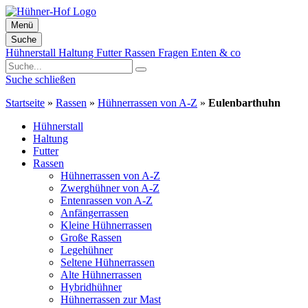
Menü
Suche
Zum
Hühnerstall
Haltung
Futter
Rassen
Fragen
Enten & co
Inhalt
springen
Suche schließen
Startseite
»
Rassen
»
Hühnerrassen von A-Z
»
Eulenbarthuhn
Hühnerstall
Haltung
Futter
Rassen
Hühnerrassen von A-Z
Zwerghühner von A-Z
Entenrassen von A-Z
Anfängerrassen
Kleine Hühnerrassen
Große Rassen
Legehühner
Seltene Hühnerrassen
Alte Hühnerrassen
Hybridhühner
Hühnerrassen zur Mast