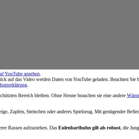
auf YouTube ansehen
.
ick auf das Video werden Daten von YouTube geladen. Beachten Sie hi
hutzerklärung
.
schützten Bereich bleiben. Ohne Henne brauchen sie eine andere
Wärme
ige, Zapfen, Steinchen oder anderes Spielzeug. Mit genügender Befie
derer Rassen aufzuziehen. Das
Eulenbarthuhn gilt als robust
, die Jun