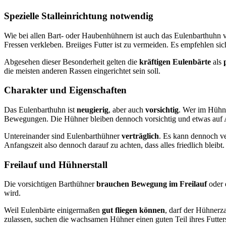
Spezielle Stalleinrichtung notwendig
Wie bei allen Bart- oder Haubenhühnern ist auch das Eulenbarthuhn v
Fressen verkleben. Breiiges Futter ist zu vermeiden. Es empfehlen si
Abgesehen dieser Besonderheit gelten die
kräftigen Eulenbärte
als
die meisten anderen Rassen eingerichtet sein soll.
Charakter und Eigenschaften
Das Eulenbarthuhn ist
neugierig
, aber auch
vorsichtig
. Wer im Hühne
Bewegungen. Die Hühner bleiben dennoch vorsichtig und etwas au
Untereinander sind Eulenbarthühner
verträglich
. Es kann dennoch v
Anfangszeit also dennoch darauf zu achten, dass alles friedlich bleibt.
Freilauf und Hühnerstall
Die vorsichtigen Barthühner
brauchen Bewegung im Freilauf
oder 
wird.
Weil Eulenbärte einigermaßen
gut fliegen können
, darf der Hühnerz
zulassen, suchen die wachsamen Hühner einen guten Teil ihres Futters