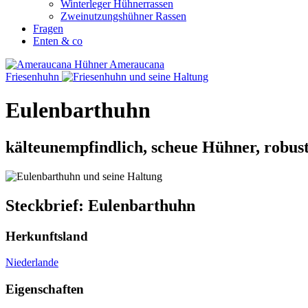
Winterleger Hühnerrassen
Zweinutzungshühner Rassen
Fragen
Enten & co
Ameraucana
Friesenhuhn
Eulenbarthuhn
kälteunempfindlich, scheue Hühner, robust,
Steckbrief: Eulenbarthuhn
Herkunftsland
Niederlande
Eigenschaften