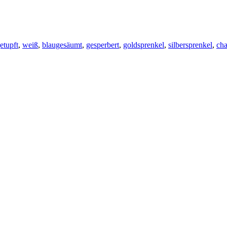
etupft
,
weiß
,
blaugesäumt
,
gesperbert
,
goldsprenkel
,
silbersprenkel
,
cha