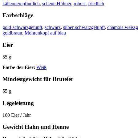
kälteunempfindlich
,
scheue Hühner
,
robust
,
friedlich
Farbschläge
gold-schwarzgetupft
,
schwarz
,
silber-schwarzgetupft
,
chamois-weissg
goldbraun
,
Mohrenkopf auf blau
Eier
55 g
Farbe der Eier:
Weiß
Mindestgewicht für Bruteier
55 g
Legeleistung
160 Eier / Jahr
Gewicht Hahn und Henne