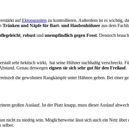
erstärkt auf
Ektoparasiten
zu kontrollieren. Außerdem ist es wichtig, d
ch
Tränken und Näpfe für Bart- und Haubenhühner
aus dem Fachh
pflegeleicht
,
robust
und
unempfindlich gegen Frost
. Dennoch brauche
rstall sehr hektisch wirkt, hat seine Hühner nachhaltig verschreckt. 
f Abstand. Genau deswegen
eignen sie sich sehr gut für den Freilauf
.
ereinzelt die gewohnten Rangkämpfe unter Hähnen geben. Bei einer g
einem großen Auslauf. Ist der Platz knapp, muss dieser Auslauf abwechs
aun nicht zu niedrig sein. Möglicherweise lässt sich auch ein Netz über
 selber.