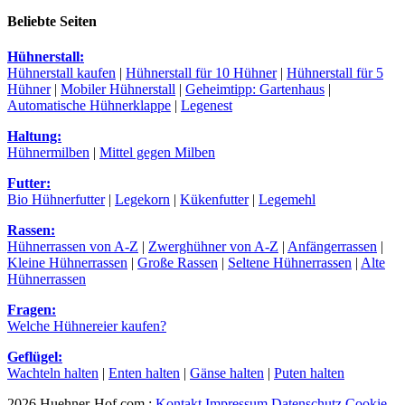
Beliebte Seiten
Hühnerstall:
Hühnerstall kaufen
|
Hühnerstall für 10 Hühner
|
Hühnerstall für 5
Hühner
|
Mobiler Hühnerstall
|
Geheimtipp: Gartenhaus
|
Automatische Hühnerklappe
|
Legenest
Haltung:
Hühnermilben
|
Mittel gegen Milben
Futter:
Bio Hühnerfutter
|
Legekorn
|
Kükenfutter
|
Legemehl
Rassen:
Hühnerrassen von A-Z
|
Zwerghühner von A-Z
|
Anfängerrassen
|
Kleine Hühnerrassen
|
Große Rassen
|
Seltene Hühnerrassen
|
Alte
Hühnerrassen
Fragen:
Welche Hühnereier kaufen?
Geflügel:
Wachteln halten
|
Enten halten
|
Gänse halten
|
Puten halten
2026 Huehner-Hof.com :
Kontakt
Impressum
Datenschutz
Cookie