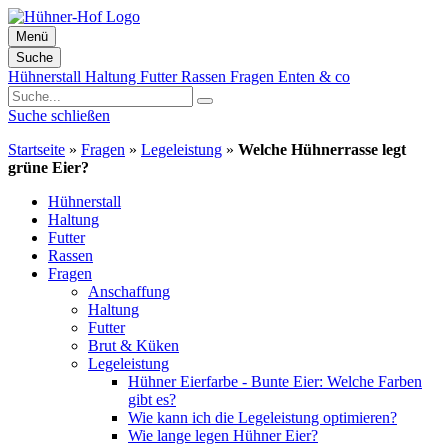
Menü
Suche
Zum
Hühnerstall
Haltung
Futter
Rassen
Fragen
Enten & co
Inhalt
springen
Suche schließen
Startseite
»
Fragen
»
Legeleistung
»
Welche Hühnerrasse legt
grüne Eier?
Hühnerstall
Haltung
Futter
Rassen
Fragen
Anschaffung
Haltung
Futter
Brut & Küken
Legeleistung
Hühner Eierfarbe - Bunte Eier: Welche Farben
gibt es?
Wie kann ich die Legeleistung optimieren?
Wie lange legen Hühner Eier?