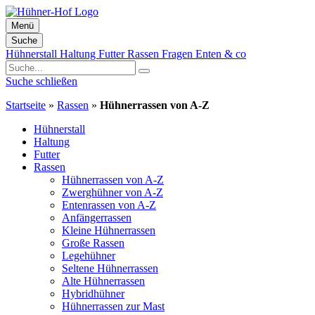
Menü
Suche
Zum
Hühnerstall
Haltung
Futter
Rassen
Fragen
Enten & co
Inhalt
springen
Suche schließen
Startseite
»
Rassen
»
Hühnerrassen von A-Z
Hühnerstall
Haltung
Futter
Rassen
Hühnerrassen von A-Z
Zwerghühner von A-Z
Entenrassen von A-Z
Anfängerrassen
Kleine Hühnerrassen
Große Rassen
Legehühner
Seltene Hühnerrassen
Alte Hühnerrassen
Hybridhühner
Hühnerrassen zur Mast