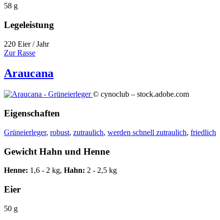
58 g
Legeleistung
220 Eier / Jahr
Zur Rasse
Araucana
© cynoclub – stock.adobe.com
Eigenschaften
Grüneierleger
,
robust
,
zutraulich
,
werden schnell zutraulich
,
friedlich
Gewicht Hahn und Henne
Henne:
1,6 - 2 kg,
Hahn:
2 - 2,5 kg
Eier
50 g