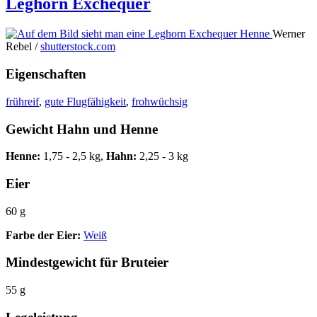
Leghorn Exchequer
Werner
Rebel /
shutterstock.com
Eigenschaften
frühreif
,
gute Flugfähigkeit
,
frohwüchsig
Gewicht Hahn und Henne
Henne:
1,75 - 2,5 kg,
Hahn:
2,25 - 3 kg
Eier
60 g
Farbe der Eier:
Weiß
Mindestgewicht für Bruteier
55 g