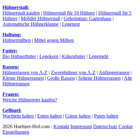
Hühnerstall:
Hühnerstall kaufen
|
Hühnerstall für 10 Hühner
|
Hühnerstall für 5
Hühner
|
Mobiler Hühnerstall
|
Geheimtipp: Gartenhaus
|
Automatische Hühnerklappe
|
Legenest
Haltung:
Hühnermilben
|
Mittel gegen Milben
Futter:
Bio Hühnerfutter
|
Legekorn
|
Kükenfutter
|
Legemehl
Rassen:
Hühnerrassen von A-Z
|
Zwerghühner von A-Z
|
Anfängerrassen
|
Kleine Hühnerrassen
|
Große Rassen
|
Seltene Hühnerrassen
|
Alte
Hühnerrassen
Fragen:
Welche Hühnereier kaufen?
Geflügel:
Wachteln halten
|
Enten halten
|
Gänse halten
|
Puten halten
2026 Huehner-Hof.com :
Kontakt
Impressum
Datenschutz
Cookie
Einstellungen