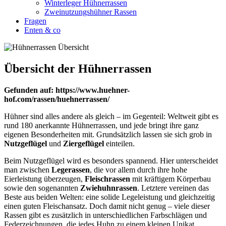
Winterleger Hühnerrassen
Zweinutzungshühner Rassen
Fragen
Enten & co
Übersicht der Hühnerrassen
Gefunden auf: https://www.huehner-
hof.com/rassen/huehnerrassen/
Hühner sind alles andere als gleich – im Gegenteil: Weltweit gibt es
rund 180 anerkannte Hühnerrassen, und jede bringt ihre ganz
eigenen Besonderheiten mit. Grundsätzlich lassen sie sich grob in
Nutzgeflügel
und
Ziergeflügel
einteilen.
Beim Nutzgeflügel wird es besonders spannend. Hier unterscheidet
man zwischen
Legerassen
, die vor allem durch ihre hohe
Eierleistung überzeugen,
Fleischrassen
mit kräftigem Körperbau
sowie den sogenannten
Zwiehuhnrassen
. Letztere vereinen das
Beste aus beiden Welten: eine solide Legeleistung und gleichzeitig
einen guten Fleischansatz. Doch damit nicht genug – viele dieser
Rassen gibt es zusätzlich in unterschiedlichen Farbschlägen und
Federzeichnungen, die jedes Huhn zu einem kleinen Unikat