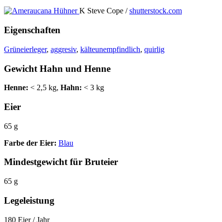
K Steve Cope /
shutterstock.com
Eigenschaften
Grüneierleger
,
aggresiv
,
kälteunempfindlich
,
quirlig
Gewicht Hahn und Henne
Henne:
< 2,5 kg,
Hahn:
< 3 kg
Eier
65 g
Farbe der Eier:
Blau
Mindestgewicht für Bruteier
65 g
Legeleistung
180 Eier / Jahr