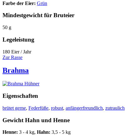
Farbe der Eier:
Grün
Mindestgewicht für Bruteier
50 g
Legeleistung
180 Eier / Jahr
Zur Rasse
Brahma
Eigenschaften
brütet gerne
,
Federfüße
,
robust
,
anfängerfreundlich
,
zutraulich
Gewicht Hahn und Henne
Henne:
3 - 4 kg,
Hahn:
3,5 - 5 kg