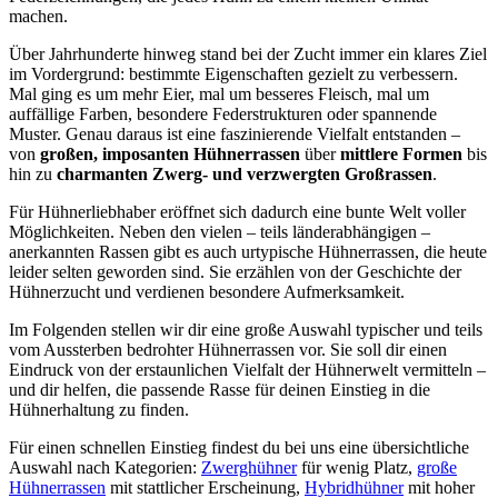
machen.
Über Jahrhunderte hinweg stand bei der Zucht immer ein klares Ziel
im Vordergrund: bestimmte Eigenschaften gezielt zu verbessern.
Mal ging es um mehr Eier, mal um besseres Fleisch, mal um
auffällige Farben, besondere Federstrukturen oder spannende
Muster. Genau daraus ist eine faszinierende Vielfalt entstanden –
von
großen, imposanten Hühnerrassen
über
mittlere Formen
bis
hin zu
charmanten Zwerg- und verzwergten Großrassen
.
Für Hühnerliebhaber eröffnet sich dadurch eine bunte Welt voller
Möglichkeiten. Neben den vielen – teils länderabhängigen –
anerkannten Rassen gibt es auch urtypische Hühnerrassen, die heute
leider selten geworden sind. Sie erzählen von der Geschichte der
Hühnerzucht und verdienen besondere Aufmerksamkeit.
Im Folgenden stellen wir dir eine große Auswahl typischer und teils
vom Aussterben bedrohter Hühnerrassen vor. Sie soll dir einen
Eindruck von der erstaunlichen Vielfalt der Hühnerwelt vermitteln –
und dir helfen, die passende Rasse für deinen Einstieg in die
Hühnerhaltung zu finden.
Für einen schnellen Einstieg findest du bei uns eine übersichtliche
Auswahl nach Kategorien:
Zwerghühner
für wenig Platz,
große
Hühnerrassen
mit stattlicher Erscheinung,
Hybridhühner
mit hoher