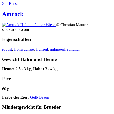
Zur Rasse
Amrock
© Christian Maurer –
stock.adobe.com
Eigenschaften
robust
,
frohwüchsig
,
frühreif
,
anfängerfreundlich
Gewicht Hahn und Henne
Henne:
2,5 - 3 kg,
Hahn:
3 - 4 kg
Eier
60 g
Farbe der Eier:
Gelb-Braun
Mindestgewicht für Bruteier