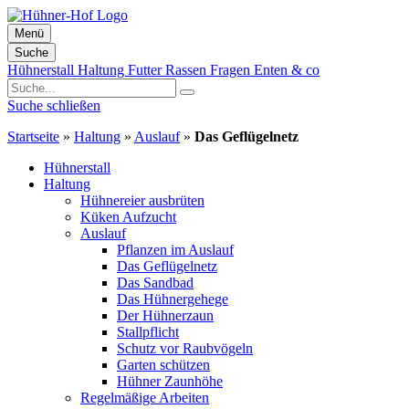
Menü
Suche
Zum
Hühnerstall
Haltung
Futter
Rassen
Fragen
Enten & co
Inhalt
springen
Suche schließen
Startseite
»
Haltung
»
Auslauf
»
Das Geflügelnetz
Hühnerstall
Haltung
Hühnereier ausbrüten
Küken Aufzucht
Auslauf
Pflanzen im Auslauf
Das Geflügelnetz
Das Sandbad
Das Hühnergehege
Der Hühnerzaun
Stallpflicht
Schutz vor Raubvögeln
Garten schützen
Hühner Zaunhöhe
Regelmäßige Arbeiten