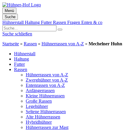
Menü
Suche
Zum
Hühnerstall
Haltung
Futter
Rassen
Fragen
Enten & co
Inhalt
springen
Suche schließen
Startseite
»
Rassen
»
Hühnerrassen von A-Z
»
Mechelner Huhn
Hühnerstall
Haltung
Futter
Rassen
Hühnerrassen von A-Z
Zwerghühner von A-Z
Entenrassen von A-Z
Anfängerrassen
Kleine Hühnerrassen
Große Rassen
Legehühner
Seltene Hühnerrassen
Alte Hühnerrassen
Hybridhühner
Hühnerrassen zur Mast