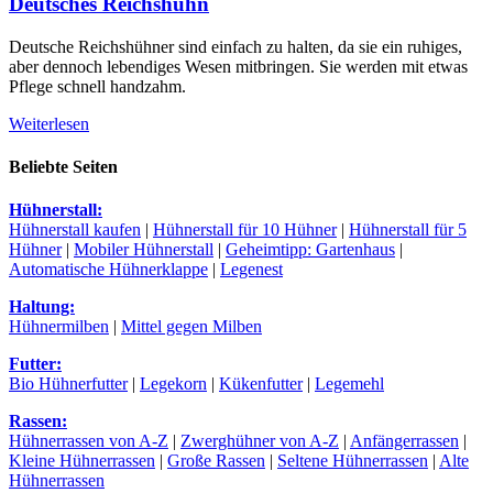
Deutsches Reichshuhn
Deutsche Reichshühner sind einfach zu halten, da sie ein ruhiges,
aber dennoch lebendiges Wesen mitbringen. Sie werden mit etwas
Pflege schnell handzahm.
Weiterlesen
Beliebte Seiten
Hühnerstall:
Hühnerstall kaufen
|
Hühnerstall für 10 Hühner
|
Hühnerstall für 5
Hühner
|
Mobiler Hühnerstall
|
Geheimtipp: Gartenhaus
|
Automatische Hühnerklappe
|
Legenest
Haltung:
Hühnermilben
|
Mittel gegen Milben
Futter:
Bio Hühnerfutter
|
Legekorn
|
Kükenfutter
|
Legemehl
Rassen:
Hühnerrassen von A-Z
|
Zwerghühner von A-Z
|
Anfängerrassen
|
Kleine Hühnerrassen
|
Große Rassen
|
Seltene Hühnerrassen
|
Alte
Hühnerrassen