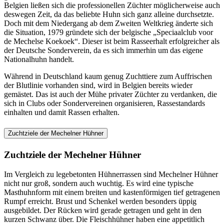
Belgien ließen sich die professionellen Züchter möglicherweise auch
deswegen Zeit, da das beliebte Huhn sich ganz alleine durchsetzte.
Doch mit dem Niedergang ab dem Zweiten Weltkrieg änderte sich
die Situation, 1979 gründete sich der belgische „Speciaalclub voor
de Mechelse Koekoek“. Dieser ist beim Rasseerhalt erfolgreicher als
der Deutsche Sonderverein, da es sich immerhin um das eigene
Nationalhuhn handelt.
Während in Deutschland kaum genug Zuchttiere zum Auffrischen
der Blutlinie vorhanden sind, wird in Belgien bereits wieder
gemästet. Das ist auch der Mühe privater Züchter zu verdanken, die
sich in Clubs oder Sondervereinen organisieren, Rassestandards
einhalten und damit Rassen erhalten.
Zuchtziele der Mechelner Hühner
Zuchtziele der Mechelner Hühner
Im Vergleich zu legebetonten Hühnerrassen sind Mechelner Hühner
nicht nur groß, sondern auch wuchtig. Es wird eine typische
Masthuhnform mit einem breiten und kastenförmigen tief getragenen
Rumpf erreicht. Brust und Schenkel werden besonders üppig
ausgebildet. Der Rücken wird gerade getragen und geht in den
kurzen Schwanz über. Die Fleischhühner haben eine appetitlich