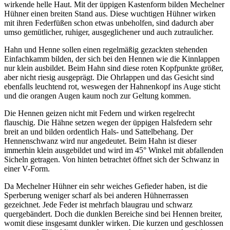
wirkende helle Haut. Mit der üppigen Kastenform bilden Mechelner
Hühner einen breiten Stand aus. Diese wuchtigen Hühner wirken
mit ihren Federfüßen schon etwas unbeholfen, sind dadurch aber
umso gemütlicher, ruhiger, ausgeglichener und auch zutraulicher.
Hahn und Henne sollen einen regelmäßig gezackten stehenden
Einfachkamm bilden, der sich bei den Hennen wie die Kinnlappen
nur klein ausbildet. Beim Hahn sind diese roten Kopfpunkte größer,
aber nicht riesig ausgeprägt. Die Ohrlappen und das Gesicht sind
ebenfalls leuchtend rot, weswegen der Hahnenkopf ins Auge sticht
und die orangen Augen kaum noch zur Geltung kommen.
Die Hennen geizen nicht mit Federn und wirken regelrecht
flauschig. Die Hähne setzen wegen der üppigen Halsfedern sehr
breit an und bilden ordentlich Hals- und Sattelbehang. Der
Hennenschwanz wird nur angedeutet. Beim Hahn ist dieser
immerhin klein ausgebildet und wird im 45° Winkel mit abfallenden
Sicheln getragen. Von hinten betrachtet öffnet sich der Schwanz in
einer V-Form.
Da Mechelner Hühner ein sehr weiches Gefieder haben, ist die
Sperberung weniger scharf als bei anderen Hühnerrassen
gezeichnet. Jede Feder ist mehrfach blaugrau und schwarz
quergebändert. Doch die dunklen Bereiche sind bei Hennen breiter,
womit diese insgesamt dunkler wirken. Die kurzen und geschlossen