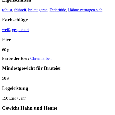
robust
,
frühreif
,
brütet gerne
,
Federfüße
,
Hähne vertragen sich
Farbschläge
weiß
,
gesperbert
Eier
60 g
Farbe der Eier:
Chremfarben
Mindestgewicht für Bruteier
58 g
Legeleistung
150 Eier / Jahr
Gewicht Hahn und Henne