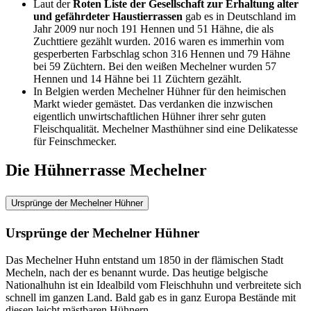
Laut der
Roten Liste der Gesellschaft zur Erhaltung alter
und gefährdeter Haustierrassen
gab es in Deutschland im
Jahr 2009 nur noch 191 Hennen und 51 Hähne, die als
Zuchttiere gezählt wurden. 2016 waren es immerhin vom
gesperberten Farbschlag schon 316 Hennen und 79 Hähne
bei 59 Züchtern. Bei den weißen Mechelner wurden 57
Hennen und 14 Hähne bei 11 Züchtern gezählt.
In Belgien werden Mechelner Hühner für den heimischen
Markt wieder gemästet. Das verdanken die inzwischen
eigentlich unwirtschaftlichen Hühner ihrer sehr guten
Fleischqualität. Mechelner Masthühner sind eine Delikatesse
für Feinschmecker.
Die Hühnerrasse Mechelner
Ursprünge der Mechelner Hühner
Ursprünge der Mechelner Hühner
Das Mechelner Huhn entstand um 1850 in der flämischen Stadt
Mecheln, nach der es benannt wurde. Das heutige belgische
Nationalhuhn ist ein Idealbild vom Fleischhuhn und verbreitete sich
schnell im ganzen Land. Bald gab es in ganz Europa Bestände mit
diesen leicht mästbaren Hühnern.