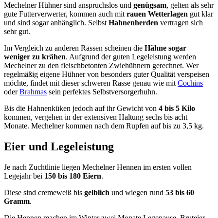
Mechelner Hühner sind anspruchslos und
genügsam
, gelten als sehr
gute Futterverwerter, kommen auch mit
rauen Wetterlagen
gut klar
und sind sogar anhänglich. Selbst
Hahnenherden
vertragen sich
sehr gut.
Im Vergleich zu anderen Rassen scheinen die
Hähne sogar
weniger zu krähen
. Aufgrund der guten Legeleistung werden
Mechelner zu den fleischbetonten Zwiehühnern gerechnet. Wer
regelmäßig eigene Hühner von besonders guter Qualität verspeisen
möchte, findet mit dieser schweren Rasse genau wie mit
Cochins
oder
Brahmas
sein perfektes Selbstversorgerhuhn.
Bis die Hahnenküken jedoch auf ihr Gewicht von
4 bis 5 Kilo
kommen, vergehen in der extensiven Haltung sechs bis acht
Monate. Mechelner kommen nach dem Rupfen auf bis zu 3,5 kg.
Eier und Legeleistung
Je nach Zuchtlinie liegen Mechelner Hennen im ersten vollen
Legejahr bei
150 bis 180 Eiern
.
Diese sind cremeweiß bis
gelblich
und wiegen rund
53 bis 60
Gramm
.
Die Hennen machen im Winter zwei Monate Legepause. Bruteier