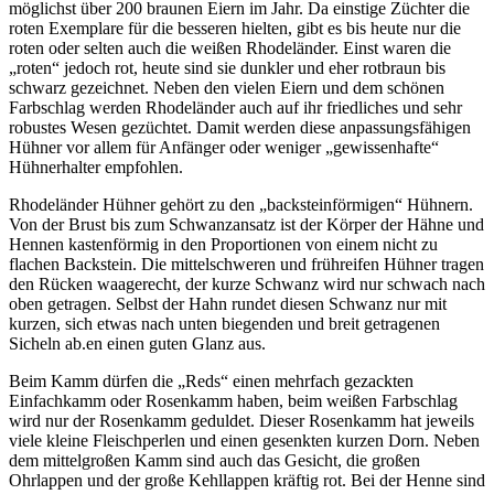
möglichst über 200 braunen Eiern im Jahr. Da einstige Züchter die
roten Exemplare für die besseren hielten, gibt es bis heute nur die
roten oder selten auch die weißen Rhodeländer. Einst waren die
„roten“ jedoch rot, heute sind sie dunkler und eher rotbraun bis
schwarz gezeichnet. Neben den vielen Eiern und dem schönen
Farbschlag werden Rhodeländer auch auf ihr friedliches und sehr
robustes Wesen gezüchtet. Damit werden diese anpassungsfähigen
Hühner vor allem für Anfänger oder weniger „gewissenhafte“
Hühnerhalter empfohlen.
Rhodeländer Hühner gehört zu den „backsteinförmigen“ Hühnern.
Von der Brust bis zum Schwanzansatz ist der Körper der Hähne und
Hennen kastenförmig in den Proportionen von einem nicht zu
flachen Backstein. Die mittelschweren und frühreifen Hühner tragen
den Rücken waagerecht, der kurze Schwanz wird nur schwach nach
oben getragen. Selbst der Hahn rundet diesen Schwanz nur mit
kurzen, sich etwas nach unten biegenden und breit getragenen
Sicheln ab.en einen guten Glanz aus.
Beim Kamm dürfen die „Reds“ einen mehrfach gezackten
Einfachkamm oder Rosenkamm haben, beim weißen Farbschlag
wird nur der Rosenkamm geduldet. Dieser Rosenkamm hat jeweils
viele kleine Fleischperlen und einen gesenkten kurzen Dorn. Neben
dem mittelgroßen Kamm sind auch das Gesicht, die großen
Ohrlappen und der große Kehllappen kräftig rot. Bei der Henne sind