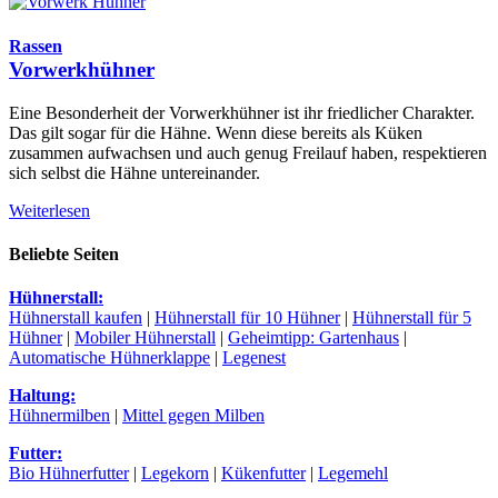
Rassen
Vorwerkhühner
Eine Besonderheit der Vorwerkhühner ist ihr friedlicher Charakter.
Das gilt sogar für die Hähne. Wenn diese bereits als Küken
zusammen aufwachsen und auch genug Freilauf haben, respektieren
sich selbst die Hähne untereinander.
Weiterlesen
Beliebte Seiten
Hühnerstall:
Hühnerstall kaufen
|
Hühnerstall für 10 Hühner
|
Hühnerstall für 5
Hühner
|
Mobiler Hühnerstall
|
Geheimtipp: Gartenhaus
|
Automatische Hühnerklappe
|
Legenest
Haltung:
Hühnermilben
|
Mittel gegen Milben
Futter:
Bio Hühnerfutter
|
Legekorn
|
Kükenfutter
|
Legemehl