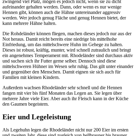
zwingend viel Platz, mögen es jedoch nicht, wenn sie zu dicht
aufeinander gehalten werden. Dann, oder wenn es nur wenige
Hennen gibt, können auch die Hähne untereinander aggressiv
werden. Wer jedoch genug Fläche und genug Hennen bietet, der
kann mehrere Hähne halten.
Die Rohdeländer können fliegen, machen dieses jedoch nur aus der
Not heraus. Damit reicht bereits eine niedrige bis mittelhohe
Einfriedung, um das mittelschwere Huhn im Gehege zu halten.
Dieses ist robust, kräftig, munter, wird schnell zutraulich und bringt
ein angenehmes Temperament mit. Rhodeländer sind durchaus aktiv
und suchen sich ihr Futter gerne selber. Dennoch sind diese
mittelschweren Hühner im Wesen sehr ruhig. Das gilt unter einander
und gegenüber den Menschen. Damit eignen sie sich auch für
Familien mit kleinen Kindern.
Außerdem wachsen Rhodeländer sehr schnell und die Hennen
fangen mit vier bis fünf Monaten das Legen an. Sie legen über
mehrere Jahre viele Eier. Aber auch ihr Fleisch kann in der Küche
den Gaumen begeistern.
Eier und Legeleistung
Als Legehuhn legen die Rhodeländer nicht nur 200 Eier im ersten
und zweiten Jahr, diese sind zugleich von hellbrauner bis brauner