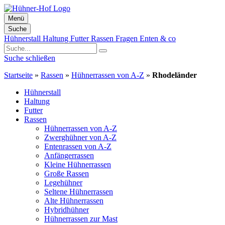
Menü
Suche
Zum
Hühnerstall
Haltung
Futter
Rassen
Fragen
Enten & co
Inhalt
springen
Suche schließen
Startseite
»
Rassen
»
Hühnerrassen von A-Z
»
Rhodeländer
Hühnerstall
Haltung
Futter
Rassen
Hühnerrassen von A-Z
Zwerghühner von A-Z
Entenrassen von A-Z
Anfängerrassen
Kleine Hühnerrassen
Große Rassen
Legehühner
Seltene Hühnerrassen
Alte Hühnerrassen
Hybridhühner
Hühnerrassen zur Mast