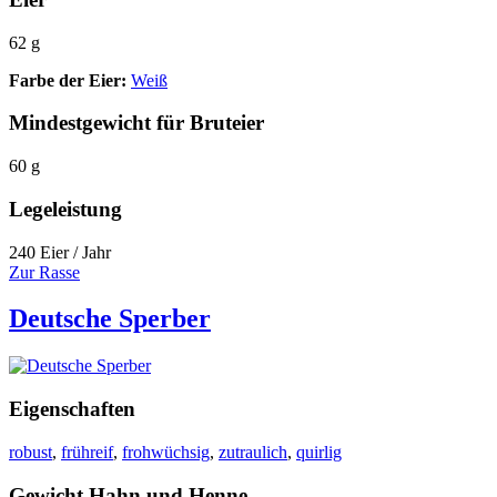
62 g
Farbe der Eier:
Weiß
Mindestgewicht für Bruteier
60 g
Legeleistung
240 Eier / Jahr
Zur Rasse
Deutsche Sperber
Eigenschaften
robust
,
frühreif
,
frohwüchsig
,
zutraulich
,
quirlig
Gewicht Hahn und Henne