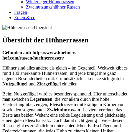
Winterleger Hühnerrassen
Zweinutzungshühner Rassen
Fragen
Enten & co
Übersicht der Hühnerrassen
Gefunden auf: https://www.huehner-
hof.com/rassen/huehnerrassen/
Hühner sind alles andere als gleich – im Gegenteil: Weltweit gibt es
rund 180 anerkannte Hühnerrassen, und jede bringt ihre ganz
eigenen Besonderheiten mit. Grundsätzlich lassen sie sich grob in
Nutzgeflügel
und
Ziergeflügel
einteilen.
Beim Nutzgeflügel wird es besonders spannend. Hier unterscheidet
man zwischen
Legerassen
, die vor allem durch ihre hohe
Eierleistung überzeugen,
Fleischrassen
mit kräftigem Körperbau
sowie den sogenannten
Zwiehuhnrassen
. Letztere vereinen das
Beste aus beiden Welten: eine solide Legeleistung und gleichzeitig
einen guten Fleischansatz. Doch damit nicht genug – viele dieser
Rassen gibt es zusätzlich in unterschiedlichen Farbschlägen und
Federzeichnungen, die jedes Huhn zu einem kleinen Unikat