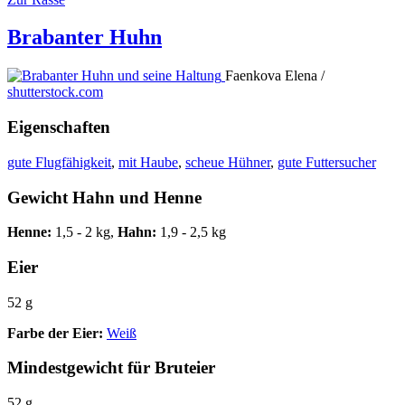
Brabanter Huhn
Faenkova Elena /
shutterstock.com
Eigenschaften
gute Flugfähigkeit
,
mit Haube
,
scheue Hühner
,
gute Futtersucher
Gewicht Hahn und Henne
Henne:
1,5 - 2 kg,
Hahn:
1,9 - 2,5 kg
Eier
52 g
Farbe der Eier:
Weiß
Mindestgewicht für Bruteier
52 g