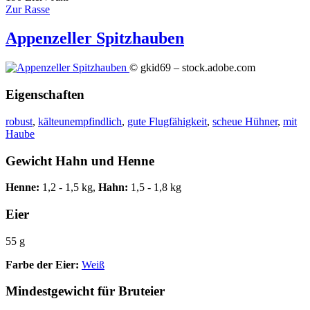
Zur Rasse
Appenzeller Spitzhauben
© gkid69 – stock.adobe.com
Eigenschaften
robust
,
kälteunempfindlich
,
gute Flugfähigkeit
,
scheue Hühner
,
mit
Haube
Gewicht Hahn und Henne
Henne:
1,2 - 1,5 kg,
Hahn:
1,5 - 1,8 kg
Eier
55 g
Farbe der Eier:
Weiß
Mindestgewicht für Bruteier