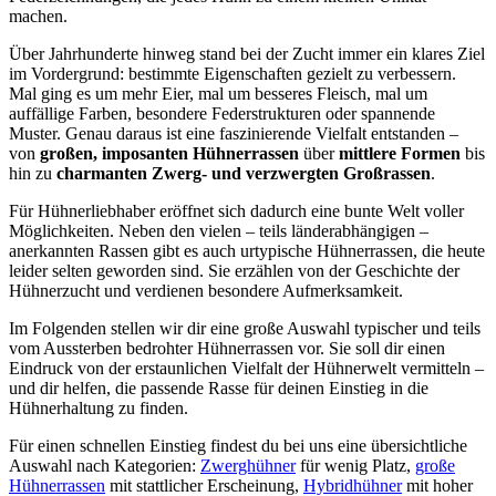
machen.
Über Jahrhunderte hinweg stand bei der Zucht immer ein klares Ziel
im Vordergrund: bestimmte Eigenschaften gezielt zu verbessern.
Mal ging es um mehr Eier, mal um besseres Fleisch, mal um
auffällige Farben, besondere Federstrukturen oder spannende
Muster. Genau daraus ist eine faszinierende Vielfalt entstanden –
von
großen, imposanten Hühnerrassen
über
mittlere Formen
bis
hin zu
charmanten Zwerg- und verzwergten Großrassen
.
Für Hühnerliebhaber eröffnet sich dadurch eine bunte Welt voller
Möglichkeiten. Neben den vielen – teils länderabhängigen –
anerkannten Rassen gibt es auch urtypische Hühnerrassen, die heute
leider selten geworden sind. Sie erzählen von der Geschichte der
Hühnerzucht und verdienen besondere Aufmerksamkeit.
Im Folgenden stellen wir dir eine große Auswahl typischer und teils
vom Aussterben bedrohter Hühnerrassen vor. Sie soll dir einen
Eindruck von der erstaunlichen Vielfalt der Hühnerwelt vermitteln –
und dir helfen, die passende Rasse für deinen Einstieg in die
Hühnerhaltung zu finden.
Für einen schnellen Einstieg findest du bei uns eine übersichtliche
Auswahl nach Kategorien:
Zwerghühner
für wenig Platz,
große
Hühnerrassen
mit stattlicher Erscheinung,
Hybridhühner
mit hoher