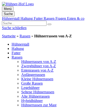
Menü
Suche
Zum
Hühnerstall
Haltung
Futter
Rassen
Fragen
Enten & co
Inhalt
springen
Suche schließen
Startseite
»
Rassen
»
Hühnerrassen von A-Z
Hühnerstall
Haltung
Futter
Rassen
Hühnerrassen von A-Z
Zwerghühner von A-Z
Entenrassen von A-Z
Anfängerrassen
Kleine Hühnerrassen
Große Rassen
Legehühner
Seltene Hühnerrassen
Alte Hühnerrassen
Hybridhühner
Hühnerrassen zur Mast