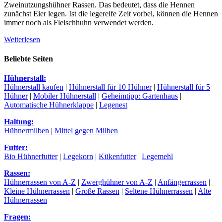
Zweinutzungshühner Rassen. Das bedeutet, dass die Hennen
zunächst Eier legen. Ist die legereife Zeit vorbei, können die Hennen
immer noch als Fleischhuhn verwendet werden.
Weiterlesen
Beliebte Seiten
Hühnerstall:
Hühnerstall kaufen
|
Hühnerstall für 10 Hühner
|
Hühnerstall für 5
Hühner
|
Mobiler Hühnerstall
|
Geheimtipp: Gartenhaus
|
Automatische Hühnerklappe
|
Legenest
Haltung:
Hühnermilben
|
Mittel gegen Milben
Futter:
Bio Hühnerfutter
|
Legekorn
|
Kükenfutter
|
Legemehl
Rassen:
Hühnerrassen von A-Z
|
Zwerghühner von A-Z
|
Anfängerrassen
|
Kleine Hühnerrassen
|
Große Rassen
|
Seltene Hühnerrassen
|
Alte
Hühnerrassen
Fragen: