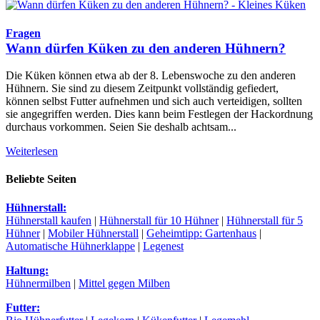
Fragen
Wann dürfen Küken zu den anderen Hühnern?
Die Küken können etwa ab der 8. Lebenswoche zu den anderen
Hühnern. Sie sind zu diesem Zeitpunkt vollständig gefiedert,
können selbst Futter aufnehmen und sich auch verteidigen, sollten
sie angegriffen werden. Dies kann beim Festlegen der Hackordnung
durchaus vorkommen. Seien Sie deshalb achtsam...
Weiterlesen
Beliebte Seiten
Hühnerstall:
Hühnerstall kaufen
|
Hühnerstall für 10 Hühner
|
Hühnerstall für 5
Hühner
|
Mobiler Hühnerstall
|
Geheimtipp: Gartenhaus
|
Automatische Hühnerklappe
|
Legenest
Haltung:
Hühnermilben
|
Mittel gegen Milben
Futter: