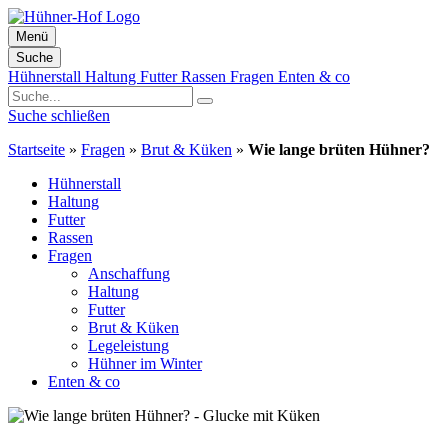
Menü
Suche
Zum
Hühnerstall
Haltung
Futter
Rassen
Fragen
Enten & co
Inhalt
springen
Suche schließen
Startseite
»
Fragen
»
Brut & Küken
»
Wie lange brüten Hühner?
Hühnerstall
Haltung
Futter
Rassen
Fragen
Anschaffung
Haltung
Futter
Brut & Küken
Legeleistung
Hühner im Winter
Enten & co