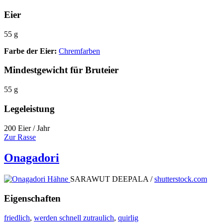
Eier
55 g
Farbe der Eier:
Chremfarben
Mindestgewicht für Bruteier
55 g
Legeleistung
200 Eier / Jahr
Zur Rasse
Onagadori
SARAWUT DEEPALA /
shutterstock.com
Eigenschaften
friedlich
,
werden schnell zutraulich
,
quirlig