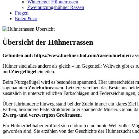
Winterleger Hühnerrassen
Zweinutzungshühner Rassen
Fragen
Enten & co
Übersicht der Hühnerrassen
Gefunden auf: https://www.huehner-hof.com/rassen/huehnerrass
Hühner sind alles andere als gleich – im Gegenteil: Weltweit gibt es 
und
Ziergeflügel
einteilen.
Beim Nutzgeflügel wird es besonders spannend. Hier unterscheidet
sogenannten
Zwiehuhnrassen
. Letztere vereinen das Beste aus beid
zusätzlich in unterschiedlichen Farbschlägen und Federzeichnungen,
Über Jahrhunderte hinweg stand bei der Zucht immer ein klares Ziel 
Farben, besondere Federstrukturen oder spannende Muster. Genau dara
Zwerg- und verzwergten Großrassen
.
Für Hühnerliebhaber eröffnet sich dadurch eine bunte Welt voller Mög
geworden sind. Sie erzählen von der Geschichte der Hühnerzucht un