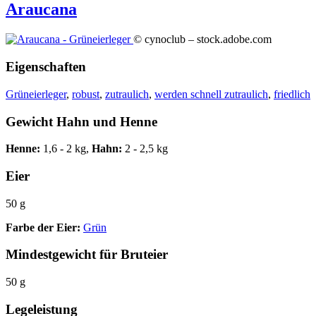
Araucana
© cynoclub – stock.adobe.com
Eigenschaften
Grüneierleger
,
robust
,
zutraulich
,
werden schnell zutraulich
,
friedlich
Gewicht Hahn und Henne
Henne:
1,6 - 2 kg,
Hahn:
2 - 2,5 kg
Eier
50 g
Farbe der Eier:
Grün
Mindestgewicht für Bruteier
50 g
Legeleistung