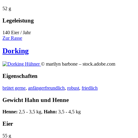
52 g
Legeleistung
140 Eier / Jahr
Zur Rasse
Dorking
© marilyn barbone – stock.adobe.com
Eigenschaften
brütet gerne
,
anfängerfreundlich
,
robust
,
friedlich
Gewicht Hahn und Henne
Henne:
2,5 - 3,5 kg,
Hahn:
3,5 - 4,5 kg
Eier
55 g