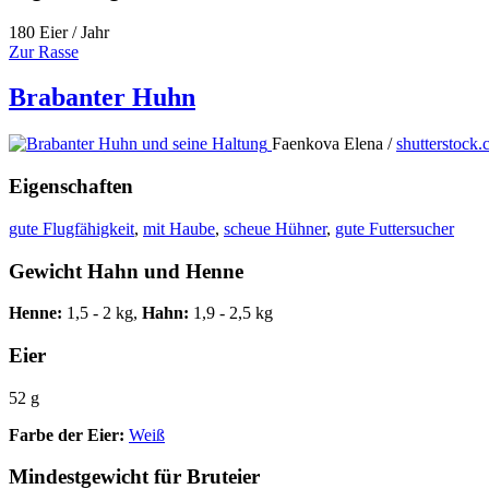
180 Eier / Jahr
Zur Rasse
Brabanter Huhn
Faenkova Elena /
shutterstock
Eigenschaften
gute Flugfähigkeit
,
mit Haube
,
scheue Hühner
,
gute Futtersucher
Gewicht Hahn und Henne
Henne:
1,5 - 2 kg,
Hahn:
1,9 - 2,5 kg
Eier
52 g
Farbe der Eier:
Weiß
Mindestgewicht für Bruteier