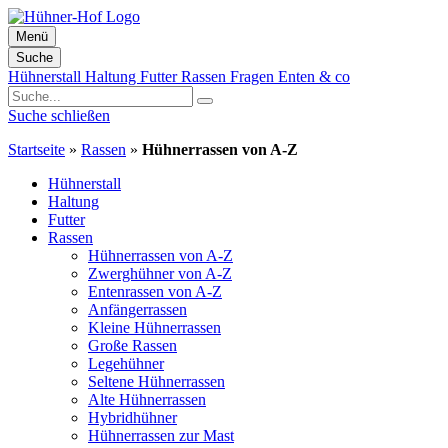
Menü
Suche
Zum
Hühnerstall
Haltung
Futter
Rassen
Fragen
Enten & co
Inhalt
springen
Suche schließen
Startseite
»
Rassen
»
Hühnerrassen von A-Z
Hühnerstall
Haltung
Futter
Rassen
Hühnerrassen von A-Z
Zwerghühner von A-Z
Entenrassen von A-Z
Anfängerrassen
Kleine Hühnerrassen
Große Rassen
Legehühner
Seltene Hühnerrassen
Alte Hühnerrassen
Hybridhühner
Hühnerrassen zur Mast