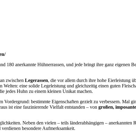
en/
rund 180 anerkannte Hühnerrassen, und jede bringt ihre ganz eigenen Be
 man zwischen
Legerassen
, die vor allem durch ihre hohe Eierleistung 
en Welten: eine solide Legeleistung und gleichzeitig einen guten Fleisc
 die jedes Huhn zu einem kleinen Unikat machen.
im Vordergrund: bestimmte Eigenschaften gezielt zu verbessern. Mal gin
us ist eine faszinierende Vielfalt entstanden – von
großen, imposant
lichkeiten. Neben den vielen – teils länderabhängigen – anerkannten Ra
d verdienen besondere Aufmerksamkeit.