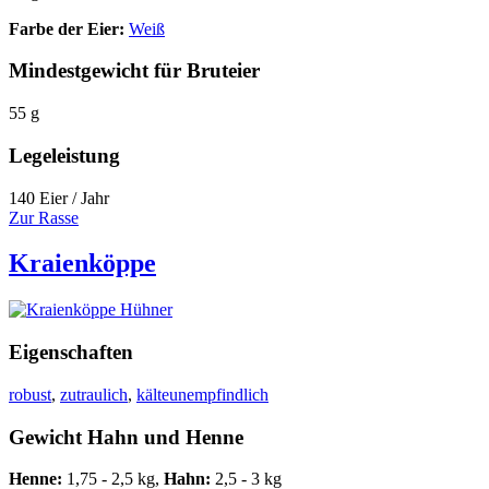
Farbe der Eier:
Weiß
Mindestgewicht für Bruteier
55 g
Legeleistung
140 Eier / Jahr
Zur Rasse
Kraienköppe
Eigenschaften
robust
,
zutraulich
,
kälteunempfindlich
Gewicht Hahn und Henne
Henne:
1,75 - 2,5 kg,
Hahn:
2,5 - 3 kg