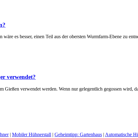
n?
n wäre es besser, einen Teil aus der obersten Wurmfarm-Ebene zu ent
er verwendet?
um Gießen verwendet werden. Wenn nur gelegentlich gegossen wird, d
ühner
|
Mobiler Hühnerstall
|
Geheimtipp: Gartenhaus
|
Automatische H