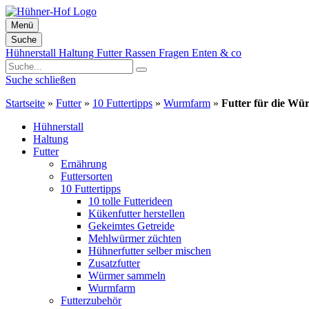
Menü
Suche
Zum
Hühnerstall
Haltung
Futter
Rassen
Fragen
Enten & co
Inhalt
springen
Suche schließen
Startseite
»
Futter
»
10 Futtertipps
»
Wurmfarm
»
Futter für die Wü
Hühnerstall
Haltung
Futter
Ernährung
Futtersorten
10 Futtertipps
10 tolle Futterideen
Kükenfutter herstellen
Gekeimtes Getreide
Mehlwürmer züchten
Hühnerfutter selber mischen
Zusatzfutter
Würmer sammeln
Wurmfarm
Futterzubehör