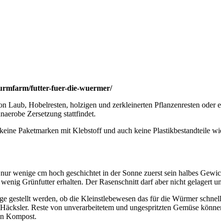
urmfarm/futter-fuer-die-wuermer/
von Laub, Hobelresten, holzigen und zerkleinerten Pflanzenresten oder 
anaerobe Zersetzung stattfindet.
 keine Paketmarken mit Klebstoff und auch keine Plastikbestandteile 
st nur wenige cm hoch geschichtet in der Sonne zuerst sein halbes Ge
 wenig Grünfutter erhalten. Der Rasenschnitt darf aber nicht gelagert
e gestellt werden, ob die Kleinstlebewesen das für die Würmer schne
 Häcksler. Reste von unverarbeitetem und ungespritzten Gemüse könn
en Kompost.