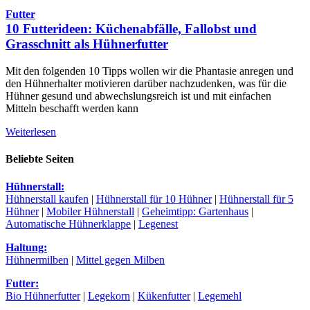
Futter
10 Futterideen: Küchenabfälle, Fallobst und
Grasschnitt als Hühnerfutter
Mit den folgenden 10 Tipps wollen wir die Phantasie anregen und
den Hühnerhalter motivieren darüber nachzudenken, was für die
Hühner gesund und abwechslungsreich ist und mit einfachen
Mitteln beschafft werden kann
Weiterlesen
Beliebte Seiten
Hühnerstall:
Hühnerstall kaufen
|
Hühnerstall für 10 Hühner
|
Hühnerstall für 5
Hühner
|
Mobiler Hühnerstall
|
Geheimtipp: Gartenhaus
|
Automatische Hühnerklappe
|
Legenest
Haltung:
Hühnermilben
|
Mittel gegen Milben
Futter:
Bio Hühnerfutter
|
Legekorn
|
Kükenfutter
|
Legemehl