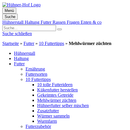
Menü
Suche
Zum
Hühnerstall
Haltung
Futter
Rassen
Fragen
Enten & co
Inhalt
springen
Suche schließen
Startseite
»
Futter
»
10 Futtertipps
»
Mehlwürmer züchten
Hühnerstall
Haltung
Futter
Ernährung
Futtersorten
10 Futtertipps
10 tolle Futterideen
Kükenfutter herstellen
Gekeimtes Getreide
Mehlwürmer züchten
Hühnerfutter selber mischen
Zusatzfutter
Würmer sammeln
Wurmfarm
Futterzubehör