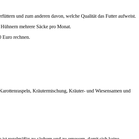
erfüttern und zum anderen davon, welche Qualität das Futter aufweist.
hn Hühnern mehrere Säcke pro Monat.
30 Euro rechnen.
t Karottenraspeln, Kräutermischung, Kräuter- und Wiesensamen und
 ist regelmäßig zu säubern und zu erneuern, damit sich keine