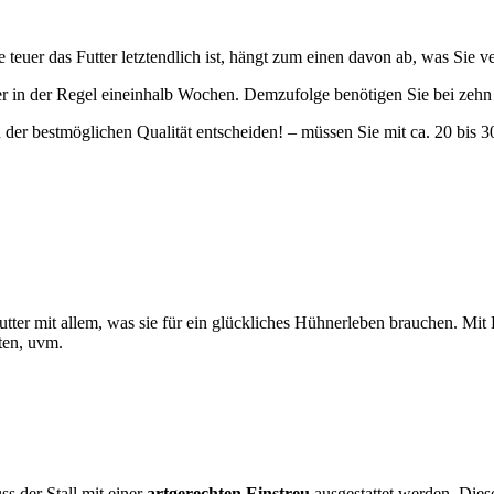
teuer das Futter letztendlich ist, hängt zum einen davon ab, was Sie v
ter in der Regel eineinhalb Wochen. Demzufolge benötigen Sie bei ze
in der bestmöglichen Qualität entscheiden! – müssen Sie mit ca. 20 bis 
ter mit allem, was sie für ein glückliches Hühnerleben brauchen. Mi
ten, uvm.
s der Stall mit einer
artgerechten Einstreu
ausgestattet werden. Diese