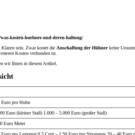
/was-kosten-huehner-und-deren-haltung/
m Klaren sein. Zwar kostet die
Anschaffung der Hühner
keine Unsumme
eiteren Kosten verbunden ist.
en wir Ihnen in diesem Artikel.
sicht
0 Euro pro Huhn
00 Euro (kleiner Stall) 1.000 – 5.000 Euro (großer Stall)
50 Euro Meter
 Euro pro Legenest 0,5 Cent – 2,50 Euro pro Sitzstange 20 – 40 Eur