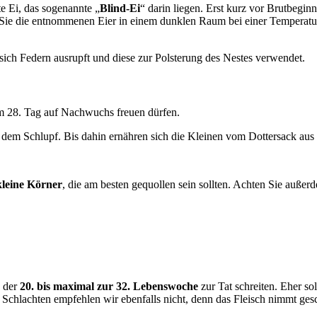
te Ei, das sogenannte „
Blind-Ei
“ darin liegen. Erst kurz vor Brutbegin
Sie die entnommenen Eier in einem dunklen Raum bei einer Temperatur 
sich Federn ausrupft und diese zur Polsterung des Nestes verwendet.
em 28. Tag auf Nachwuchs freuen dürfen.
dem Schlupf. Bis dahin ernähren sich die Kleinen vom Dottersack aus
kleine Körner
, die am besten gequollen sein sollten. Achten Sie außer
n der
20. bis maximal zur 32. Lebenswoche
zur Tat schreiten. Eher sol
Schlachten empfehlen wir ebenfalls nicht, denn das Fleisch nimmt gesch