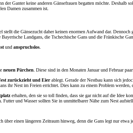
 wenn der Ganter keine anderen Gänsefrauen begatten möchte. Deshalb s
ielen Damen zusammen ist.
egel stellt die Gänsezucht daher keinen enormen Aufwand dar. Dennoch g
 Bayerische Landgans, die Tschechische Gans und die Fränkische Gan
st
und
anspruchslos
.
ie
neuen Pärchen
. Diese sind in den Monaten Januar und Februar paar
est zurückzieht und Eier
ablegt. Gerade der Nestbau kann sich jedoc
 Gans ihr Nest im Freien errichtet. Dies kann zu einem Problem werden,
tplatz
erhalten, den sie so toll finden, dass sie gar nicht auf die Ide
. Futter und Wasser sollten Sie in unmittelbarer Nähe zum Nest aufstell
ch über einen längeren Zeitraum hinweg, denn die Gans legt nur etwa j