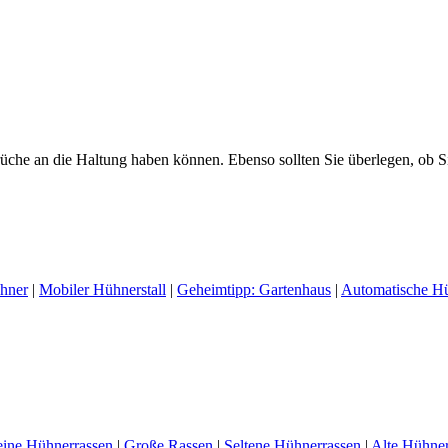
che an die Haltung haben können. Ebenso sollten Sie überlegen, ob Sie 
ühner
|
Mobiler Hühnerstall
|
Geheimtipp: Gartenhaus
|
Automatische H
eine Hühnerrassen
|
Große Rassen
|
Seltene Hühnerrassen
|
Alte Hühner