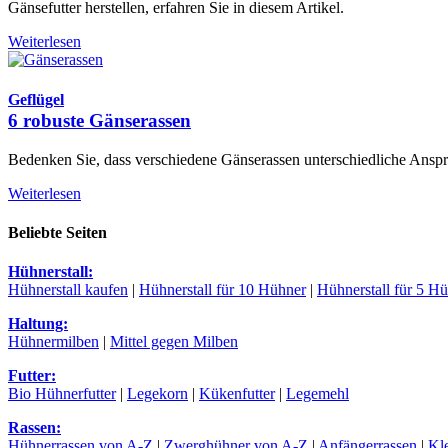
Gänsefutter herstellen, erfahren Sie in diesem Artikel.
Weiterlesen
Geflügel
6 robuste Gänserassen
Bedenken Sie, dass verschiedene Gänserassen unterschiedliche Ansprü
Weiterlesen
Beliebte Seiten
Hühnerstall:
Hühnerstall kaufen
|
Hühnerstall für 10 Hühner
|
Hühnerstall für 5 H
Haltung:
Hühnermilben
|
Mittel gegen Milben
Futter:
Bio Hühnerfutter
|
Legekorn
|
Kükenfutter
|
Legemehl
Rassen:
Hühnerrassen von A-Z
|
Zwerghühner von A-Z
|
Anfängerrassen
|
Kl