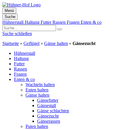
Menü
Suche
Zum
Hühnerstall
Haltung
Futter
Rassen
Fragen
Enten & co
Inhalt
springen
Suche schließen
Startseite
»
Geflügel
»
Gänse halten
»
Gänsezucht
Hühnerstall
Haltung
Futter
Rassen
Fragen
Enten & co
Wachteln halten
Enten halten
Gänse halten
Gänsefutter
Gänsestall
Gänse schlachten
Gänsezucht
Gänserassen
Puten halten