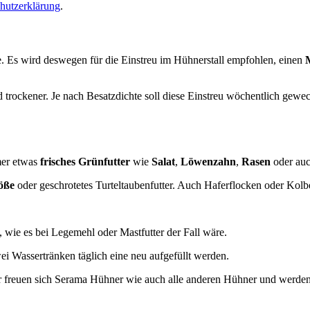
hutzerklärung
.
e. Es wird deswegen für die Einstreu im Hühnerstall empfohlen, einen
d trockener. Je nach Besatzdichte soll diese Einstreu wöchentlich gew
mer etwas
frisches Grünfutter
wie
Salat
,
Löwenzahn
,
Rasen
oder auc
öße
oder geschrotetes Turteltaubenfutter. Auch Haferflocken oder Kol
, wie es bei Legemehl oder Mastfutter der Fall wäre.
ei Wassertränken täglich eine neu aufgefüllt werden.
r freuen sich Serama Hühner wie auch alle anderen Hühner und werden