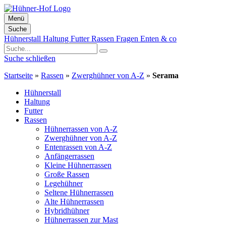
Menü
Suche
Zum
Hühnerstall
Haltung
Futter
Rassen
Fragen
Enten & co
Inhalt
springen
Suche schließen
Startseite
»
Rassen
»
Zwerghühner von A-Z
»
Serama
Hühnerstall
Haltung
Futter
Rassen
Hühnerrassen von A-Z
Zwerghühner von A-Z
Entenrassen von A-Z
Anfängerrassen
Kleine Hühnerrassen
Große Rassen
Legehühner
Seltene Hühnerrassen
Alte Hühnerrassen
Hybridhühner
Hühnerrassen zur Mast