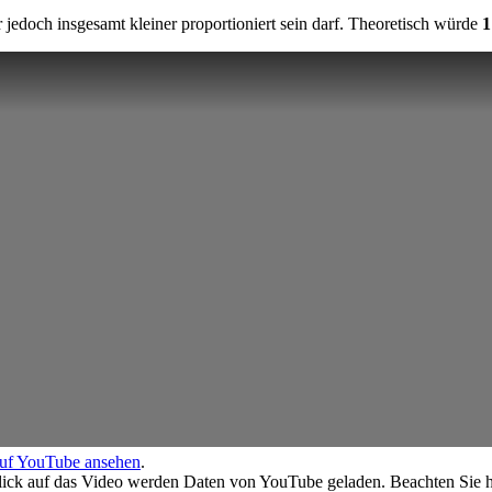
r jedoch insgesamt kleiner proportioniert sein darf. Theoretisch würde
1
auf YouTube ansehen
.
ick auf das Video werden Daten von YouTube geladen. Beachten Sie hi