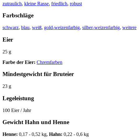
zutraulich
,
kleine Rasse
,
friedlich
,
robust
Farbschläge
schwarz
,
blau
,
weiß
,
gold-weizenfarbig
,
silber-weizenfarbig
,
weitere
Eier
25 g
Farbe der Eier:
Chremfarben
Mindestgewicht für Bruteier
23 g
Legeleistung
100 Eier / Jahr
Gewicht Hahn und Henne
Henne:
0,17 - 0,52 kg,
Hahn:
0,22 - 0,6 kg