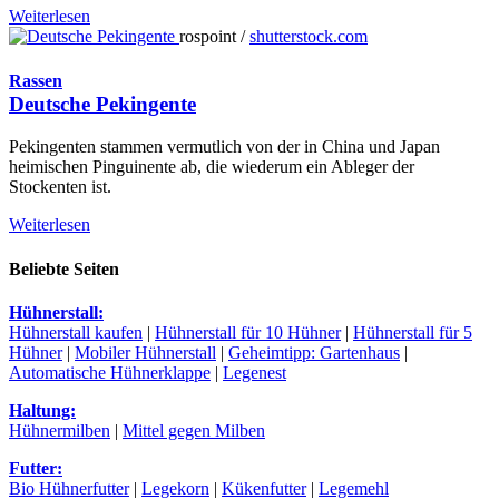
Weiterlesen
rospoint /
shutterstock.com
Rassen
Deutsche Pekingente
Pekingenten stammen vermutlich von der in China und Japan
heimischen Pinguinente ab, die wiederum ein Ableger der
Stockenten ist.
Weiterlesen
Beliebte Seiten
Hühnerstall:
Hühnerstall kaufen
|
Hühnerstall für 10 Hühner
|
Hühnerstall für 5
Hühner
|
Mobiler Hühnerstall
|
Geheimtipp: Gartenhaus
|
Automatische Hühnerklappe
|
Legenest
Haltung:
Hühnermilben
|
Mittel gegen Milben
Futter:
Bio Hühnerfutter
|
Legekorn
|
Kükenfutter
|
Legemehl