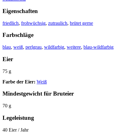
Eigenschaften
friedlich
,
frohwüchsig
,
zutraulich
,
brütet gerne
Farbschläge
blau
,
weiß
,
perlgrau
,
wildfarbig
,
weitere
,
blau-wildfarbig
Eier
75 g
Farbe der Eier:
Weiß
Mindestgewicht für Bruteier
70 g
Legeleistung
40 Eier / Jahr