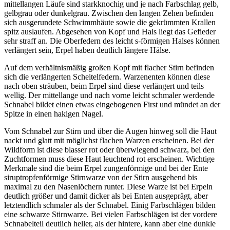
mittellangen Läufe sind starkknochig und je nach Farbschlag gelb,
gelbgrau oder dunkelgrau. Zwischen den langen Zehen befinden
sich ausgerundete Schwimmhäute sowie die gekrümmten Krallen
spitz auslaufen. Abgesehen von Kopf und Hals liegt das Gefieder
sehr straff an. Die Oberfedern des leicht s-förmigen Halses können
verlängert sein, Erpel haben deutlich längere Hälse.
Auf dem verhältnismäßig großen Kopf mit flacher Stirn befinden
sich die verlängerten Scheitelfedern. Warzenenten können diese
nach oben sträuben, beim Erpel sind diese verlängert und teils
wellig. Der mittellange und nach vorne leicht schmaler werdende
Schnabel bildet einen etwas eingebogenen First und mündet an der
Spitze in einen hakigen Nagel.
Vom Schnabel zur Stirn und über die Augen hinweg soll die Haut
nackt und glatt mit möglichst flachen Warzen erscheinen. Bei der
Wildform ist diese blasser rot oder überwiegend schwarz, bei den
Zuchtformen muss diese Haut leuchtend rot erscheinen. Wichtige
Merkmale sind die beim Erpel zungenförmige und bei der Ente
siruptropfenförmige Stirnwarze von der Stirn ausgehend bis
maximal zu den Nasenlöchern runter. Diese Warze ist bei Erpeln
deutlich größer und damit dicker als bei Enten ausgeprägt, aber
letztendlich schmaler als der Schnabel. Einig Farbschlägen bilden
eine schwarze Stirnwarze. Bei vielen Farbschlägen ist der vordere
Schnabelteil deutlich heller, als der hintere, kann aber eine dunkle