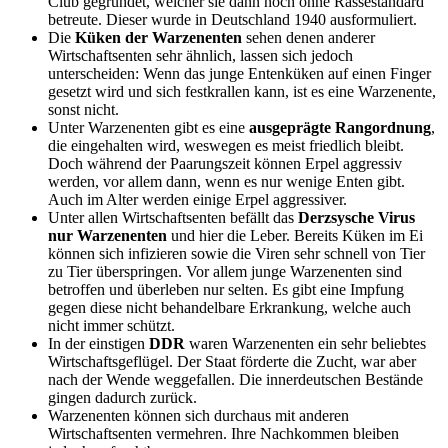
Club gegründet, welcher sie dann noch ohne Rassestandard
betreute. Dieser wurde in Deutschland 1940 ausformuliert.
Die
Küken der Warzenenten
sehen denen anderer
Wirtschaftsenten sehr ähnlich, lassen sich jedoch
unterscheiden: Wenn das junge Entenküken auf einen Finger
gesetzt wird und sich festkrallen kann, ist es eine Warzenente,
sonst nicht.
Unter Warzenenten gibt es eine
ausgeprägte Rangordnung
,
die eingehalten wird, weswegen es meist friedlich bleibt.
Doch während der Paarungszeit können Erpel aggressiv
werden, vor allem dann, wenn es nur wenige Enten gibt.
Auch im Alter werden einige Erpel aggressiver.
Unter allen Wirtschaftsenten befällt das
Derzsysche Virus
nur Warzenenten
und hier die Leber. Bereits Küken im Ei
können sich infizieren sowie die Viren sehr schnell von Tier
zu Tier überspringen. Vor allem junge Warzenenten sind
betroffen und überleben nur selten. Es gibt eine Impfung
gegen diese nicht behandelbare Erkrankung, welche auch
nicht immer schützt.
In der einstigen
DDR
waren Warzenenten ein sehr beliebtes
Wirtschaftsgeflügel. Der Staat förderte die Zucht, war aber
nach der Wende weggefallen. Die innerdeutschen Bestände
gingen dadurch zurück.
Warzenenten können sich durchaus mit anderen
Wirtschaftsenten vermehren. Ihre Nachkommen bleiben