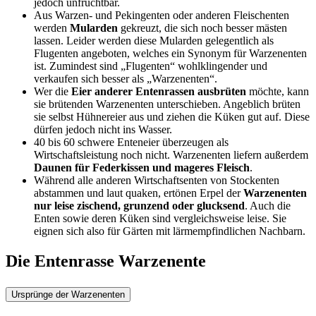
jedoch unfruchtbar.
Aus Warzen- und Pekingenten oder anderen Fleischenten
werden
Mularden
gekreuzt, die sich noch besser mästen
lassen. Leider werden diese Mularden gelegentlich als
Flugenten angeboten, welches ein Synonym für Warzenenten
ist. Zumindest sind „Flugenten“ wohlklingender und
verkaufen sich besser als „Warzenenten“.
Wer die
Eier anderer Entenrassen ausbrüten
möchte, kann
sie brütenden Warzenenten unterschieben. Angeblich brüten
sie selbst Hühnereier aus und ziehen die Küken gut auf. Diese
dürfen jedoch nicht ins Wasser.
40 bis 60 schwere Enteneier überzeugen als
Wirtschaftsleistung noch nicht. Warzenenten liefern außerdem
Daunen für Federkissen und mageres Fleisch
.
Während alle anderen Wirtschaftsenten von Stockenten
abstammen und laut quaken, ertönen Erpel der
Warzenenten
nur leise zischend, grunzend oder glucksend
. Auch die
Enten sowie deren Küken sind vergleichsweise leise. Sie
eignen sich also für Gärten mit lärmempfindlichen Nachbarn.
Die Entenrasse Warzenente
Ursprünge der Warzenenten