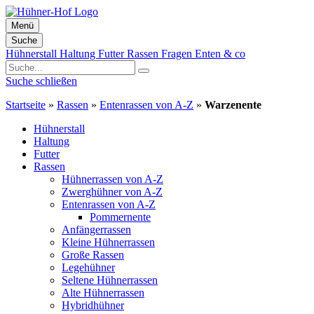
Menü
Suche
Zum
Hühnerstall
Haltung
Futter
Rassen
Fragen
Enten & co
Inhalt
springen
Suche schließen
Startseite
»
Rassen
»
Entenrassen von A-Z
»
Warzenente
Hühnerstall
Haltung
Futter
Rassen
Hühnerrassen von A-Z
Zwerghühner von A-Z
Entenrassen von A-Z
Pommernente
Anfängerrassen
Kleine Hühnerrassen
Große Rassen
Legehühner
Seltene Hühnerrassen
Alte Hühnerrassen
Hybridhühner