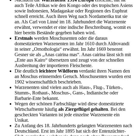
auch Teile Afrikas wie den Kongo oder des tropischen Asiens
sowie Indonesien, Madagaskar oder Regionen des Euphrat
schnell erreicht. Auch ihren Weg nach Nordamerika trat sie
an. Als Carl von Linné im 18. Jahrhundert die Warzenente
erwähnt, verwendet er eine indische Beschreibung, womit es
hier bereits Bestände gegeben haben wird.
Erstmals
werden Moschusenten oder die daraus
domestizierten Warzenenten im Jahr 1610 durch Aldrovandi
in seiner „Ornothologia“ erwähnt. Im Jahr 1669 benennt
Gesner sie als „Anas cairina mas“. Anas cairina lässt sich mit
„Ente aus Kairo“ übersetzen und zeugt von der schnellen
Ausbreitung der importieren Fleischente.
Die deutlich
leichtere Wildform
verdankt ihren Namen den
an Moschus erinnernden Geruch. Moschusenten wurden erst
1902 wissenschaftlich beschrieben.
Warzenenten sind vielen auch als Haus-, Flug-, Türken-,
Stumm-, Rothaut-, Moschus-, Gans-, Indianische oder
Barbarie-Ente bekannt.
Wegen der schönen Farbschläge wird diese domestizierte
Wirtschaftsente häufig
als Ziergeflügel gehalten
. Bei den
gescheckten Varianten ist jede einzelne Warzenente ein
Unikat.
Zu Anfang des 18. Jahrhunderts gelangten Warzenenten nach
Deutschland. Erst im Jahr 1895 hat sich der Entenzüchter-