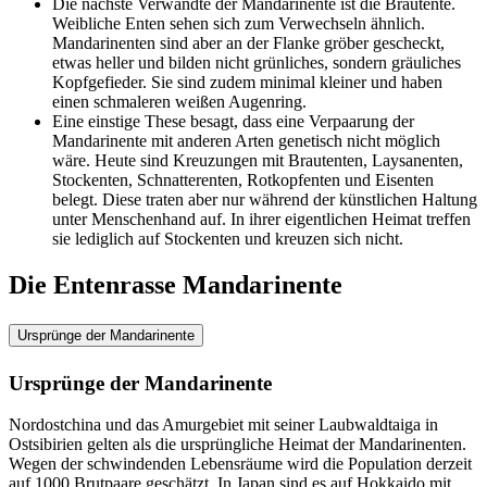
Die nächste Verwandte der Mandarinente ist die Brautente.
Weibliche Enten sehen sich zum Verwechseln ähnlich.
Mandarinenten sind aber an der Flanke gröber gescheckt,
etwas heller und bilden nicht grünliches, sondern gräuliches
Kopfgefieder. Sie sind zudem minimal kleiner und haben
einen schmaleren weißen Augenring.
Eine einstige These besagt, dass eine Verpaarung der
Mandarinente mit anderen Arten genetisch nicht möglich
wäre. Heute sind Kreuzungen mit Brautenten, Laysanenten,
Stockenten, Schnatterenten, Rotkopfenten und Eisenten
belegt. Diese traten aber nur während der künstlichen Haltung
unter Menschenhand auf. In ihrer eigentlichen Heimat treffen
sie lediglich auf Stockenten und kreuzen sich nicht.
Die Entenrasse Mandarinente
Ursprünge der Mandarinente
Ursprünge der Mandarinente
Nordostchina und das Amurgebiet mit seiner Laubwaldtaiga in
Ostsibirien gelten als die ursprüngliche Heimat der Mandarinenten.
Wegen der schwindenden Lebensräume wird die Population derzeit
auf 1000 Brutpaare geschätzt. In Japan sind es auf Hokkaido mit