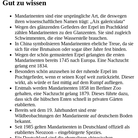
Gut zu wissen
Mandarinenten sind eine ursprüngliche Art, die deswegen
ihren wissenschaftlichen Namen trägt: „Aix galericulata“
Wegen des glänzenden Gefieders der Erpel im Prachtkleid
zählen Mandarinenten zu den Glanzenten. Sie sind zugleich
Schwimmenten, die eine Wasserstelle brauchen.
In China symbolisieren Mandarinenten eheliche Treue, da sie
sich für eine Brutsaison oder sogar über Jahre fest binden.
Wegen der schön gemusterten Erpel gelangten die ersten
Mandarinenten bereits 1745 nach Europa. Eine Nachzucht
gelang erst 1834.
Besonders schön anzusehen ist der ruhende Erpel im
Prachtgefieder, wenn er seinen Kopf weit zurückzieht. Dieser
wirkt, als würde er fast mittig auf dem Rumpf aufliegen.
Erstmals werden Mandarinenten 1858 im Berliner Zoo
gehalten, eine Nachzucht gelang 1879. Dieses führte dazu,
dass sich die hübschen Enten schnell in privaten Gärten
etablierten.
Bereits seit dem 19. Jahrhundert sind erste
Wildbeobachtungen der Mandarinente auf deutschem Boden
bekannt.
Seit 1985 gelten Mandarinenten in Deutschland offiziell als
etabliertes Neozoon – eingebürgerte Spezies.
Für Deutschland sind die ehemaligen chinesischen