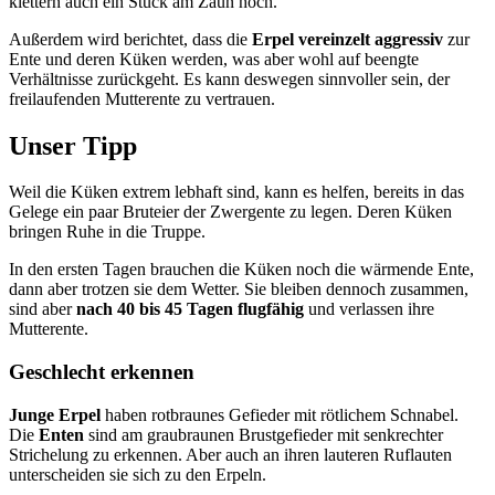
klettern auch ein Stück am Zaun hoch.
Außerdem wird berichtet, dass die
Erpel vereinzelt aggressiv
zur
Ente und deren Küken werden, was aber wohl auf beengte
Verhältnisse zurückgeht. Es kann deswegen sinnvoller sein, der
freilaufenden Mutterente zu vertrauen.
Unser Tipp
Weil die Küken extrem lebhaft sind, kann es helfen, bereits in das
Gelege ein paar Bruteier der Zwergente zu legen. Deren Küken
bringen Ruhe in die Truppe.
In den ersten Tagen brauchen die Küken noch die wärmende Ente,
dann aber trotzen sie dem Wetter. Sie bleiben dennoch zusammen,
sind aber
nach 40 bis 45 Tagen flugfähig
und verlassen ihre
Mutterente.
Geschlecht erkennen
Junge Erpel
haben rotbraunes Gefieder mit rötlichem Schnabel.
Die
Enten
sind am graubraunen Brustgefieder mit senkrechter
Strichelung zu erkennen. Aber auch an ihren lauteren Ruflauten
unterscheiden sie sich zu den Erpeln.