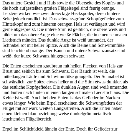
Das untere Gesicht und Hals sowie die Oberseite des Kopfes und
die hoch aufgestellten großen Flügelsegel sind feurig orange.
Letztere wirken wie zwei dreieckige Heckspoiler, deren hintere
Seite jedoch rundlich ist. Das schwarz-grüne Schopfgefieder zum
Hinterkopf und zum hinteren orangen Hals ist verlängert und wird
gerne abgespreizt. Die untere Stirn ist gelblich, die obere weiß und
bildet um das obere Auge eine weiße Fläche, die in einen schmalen
Liedstrich mündet. Das dunkle Auge ist weiß umrandet, der
Schnabel rot mit heller Spitze. Auch die Beine und Schwimmfüße
sind leuchtend orange. Der Bauch und untere Schwanzansatz sind
weiß, der kurze Schwanz hingegen schwarz.
Die Enten erscheinen graubraun mit hellen Flecken von Hals zur
Brust und seitlich bis zum Schwanz. Der Bauch ist weiß, die
mittellangen Läufe und Schwimmfüße graugelb. Der Schnabel ist
schwärzlich, zur Spitze etwas heller und die Stirn etwas dunkler, als
das restliche Kopfgefieder. Die dunklen Augen sind weiß umrandet
und laufen nach hinten in einen langen schmalen Liedstrich aus. Die
Kehle ist weiß. Auch bei den Enten ist das Gefieder im Nacken
etwas länger. Wie beim Erpel erscheinen die Schwungfedern der
Flügel mit schwarz-weißen Längsstreifen. Auch die Enten haben
einen kleinen blau beziehungsweise dunkelgrün metallisch
leuchtenden Flügelbereich.
Erpel im Schlichtkleid ähneln der Ente. Doch ihr Gefieder zur