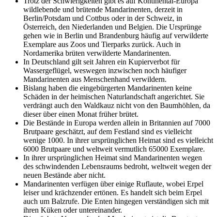
Trotz der Schwierigkeiten gibt es auf Kontinental-Europa
wildlebende und brütende Mandarinenten, derzeit in
Berlin/Potsdam und Cottbus oder in der Schweiz, in
Österreich, den Niederlanden und Belgien. Die Ursprünge
gehen wie in Berlin und Brandenburg häufig auf verwilderte
Exemplare aus Zoos und Tierparks zurück. Auch in
Nordamerika brüten verwilderte Mandarinenten.
In Deutschland gilt seit Jahren ein Kupierverbot für
Wassergeflügel, weswegen inzwischen noch häufiger
Mandarinenten aus Menschenhand verwildern.
Bislang haben die eingebürgerten Mandarinenten keine
Schäden in der heimischen Naturlandschaft angerichtet. Sie
verdrängt auch den Waldkauz nicht von den Baumhöhlen, da
dieser über einen Monat früher brütet.
Die Bestände in Europa werden allein in Britannien auf 7000
Brutpaare geschätzt, auf dem Festland sind es vielleicht
wenige 1000. In ihrer ursprünglichen Heimat sind es vielleicht
6000 Brutpaare und weltweit vermutlich 65000 Exemplare.
In ihrer ursprünglichen Heimat sind Mandarinenten wegen
des schwindenden Lebensraums bedroht, weltweit wegen der
neuen Bestände aber nicht.
Mandarinenten verfügen über einige Ruflaute, wobei Erpel
leiser und krächzender ertönen. Es handelt sich beim Erpel
auch um Balzrufe. Die Enten hingegen verständigen sich mit
ihren Küken oder untereinander.