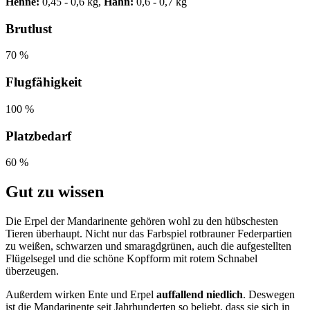
Henne:
0,45 - 0,6 kg,
Hahn:
0,6 - 0,7 kg
Brutlust
70 %
Flugfähigkeit
100 %
Platzbedarf
60 %
Gut zu wissen
Die Erpel der Mandarinente gehören wohl zu den hübschesten
Tieren überhaupt. Nicht nur das Farbspiel rotbrauner Federpartien
zu weißen, schwarzen und smaragdgrünen, auch die aufgestellten
Flügelsegel und die schöne Kopfform mit rotem Schnabel
überzeugen.
Außerdem wirken Ente und Erpel
auffallend niedlich
. Deswegen
ist die Mandarinente seit Jahrhunderten so beliebt, dass sie sich in