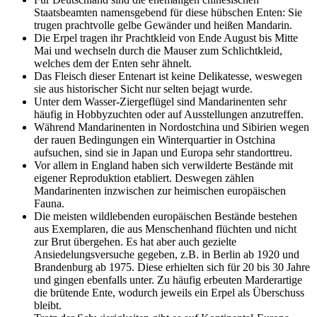
Staatsbeamten namensgebend für diese hübschen Enten: Sie
trugen prachtvolle gelbe Gewänder und heißen Mandarin.
Die Erpel tragen ihr Prachtkleid von Ende August bis Mitte
Mai und wechseln durch die Mauser zum Schlichtkleid,
welches dem der Enten sehr ähnelt.
Das Fleisch dieser Entenart ist keine Delikatesse, weswegen
sie aus historischer Sicht nur selten bejagt wurde.
Unter dem Wasser-Ziergeflügel sind Mandarinenten sehr
häufig in Hobbyzuchten oder auf Ausstellungen anzutreffen.
Während Mandarinenten in Nordostchina und Sibirien wegen
der rauen Bedingungen ein Winterquartier in Ostchina
aufsuchen, sind sie in Japan und Europa sehr standorttreu.
Vor allem in England haben sich verwilderte Bestände mit
eigener Reproduktion etabliert. Deswegen zählen
Mandarinenten inzwischen zur heimischen europäischen
Fauna.
Die meisten wildlebenden europäischen Bestände bestehen
aus Exemplaren, die aus Menschenhand flüchten und nicht
zur Brut übergehen. Es hat aber auch gezielte
Ansiedelungsversuche gegeben, z.B. in Berlin ab 1920 und
Brandenburg ab 1975. Diese erhielten sich für 20 bis 30 Jahre
und gingen ebenfalls unter. Zu häufig erbeuten Marderartige
die brütende Ente, wodurch jeweils ein Erpel als Überschuss
bleibt.