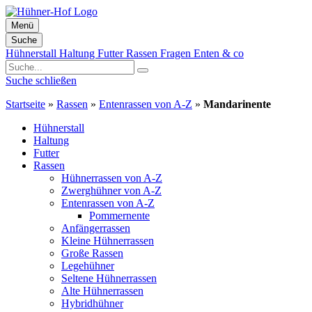
Menü
Suche
Zum
Hühnerstall
Haltung
Futter
Rassen
Fragen
Enten & co
Inhalt
springen
Suche schließen
Startseite
»
Rassen
»
Entenrassen von A-Z
»
Mandarinente
Hühnerstall
Haltung
Futter
Rassen
Hühnerrassen von A-Z
Zwerghühner von A-Z
Entenrassen von A-Z
Pommernente
Anfängerrassen
Kleine Hühnerrassen
Große Rassen
Legehühner
Seltene Hühnerrassen
Alte Hühnerrassen
Hybridhühner