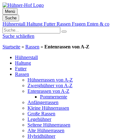
Menü
Suche
Zum
Hühnerstall
Haltung
Futter
Rassen
Fragen
Enten & co
Inhalt
springen
Suche schließen
Startseite
»
Rassen
»
Entenrassen von A-Z
Hühnerstall
Haltung
Futter
Rassen
Hühnerrassen von A-Z
Zwerghühner von A-Z
Entenrassen von A-Z
Pommernente
Anfängerrassen
Kleine Hühnerrassen
Große Rassen
Legehühner
Seltene Hühnerrassen
Alte Hühnerrassen
Hybridhühner