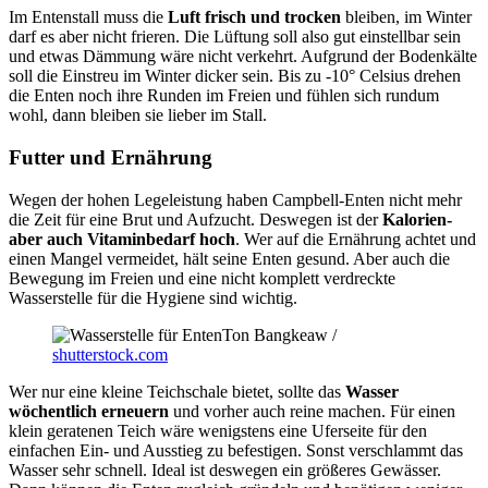
Im Entenstall muss die
Luft frisch und trocken
bleiben, im Winter
darf es aber nicht frieren. Die Lüftung soll also gut einstellbar sein
und etwas Dämmung wäre nicht verkehrt. Aufgrund der Bodenkälte
soll die Einstreu im Winter dicker sein. Bis zu -10° Celsius drehen
die Enten noch ihre Runden im Freien und fühlen sich rundum
wohl, dann bleiben sie lieber im Stall.
Futter und Ernährung
Wegen der hohen Legeleistung haben Campbell-Enten nicht mehr
die Zeit für eine Brut und Aufzucht. Deswegen ist der
Kalorien-
aber auch Vitaminbedarf hoch
. Wer auf die Ernährung achtet und
einen Mangel vermeidet, hält seine Enten gesund. Aber auch die
Bewegung im Freien und eine nicht komplett verdreckte
Wasserstelle für die Hygiene sind wichtig.
Ton Bangkeaw /
shutterstock.com
Wer nur eine kleine Teichschale bietet, sollte das
Wasser
wöchentlich erneuern
und vorher auch reine machen. Für einen
klein geratenen Teich wäre wenigstens eine Uferseite für den
einfachen Ein- und Ausstieg zu befestigen. Sonst verschlammt das
Wasser sehr schnell. Ideal ist deswegen ein größeres Gewässer.