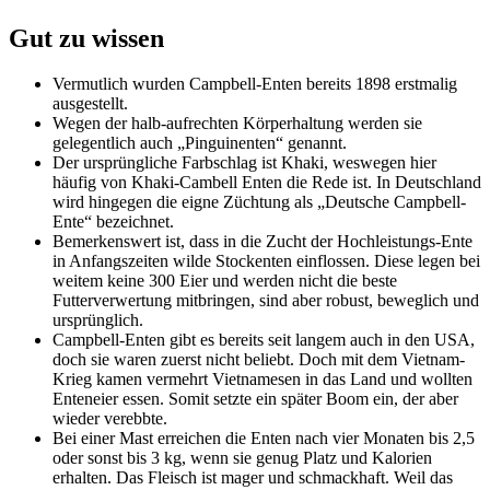
Gut zu wissen
Vermutlich wurden Campbell-Enten bereits 1898 erstmalig
ausgestellt.
Wegen der halb-aufrechten Körperhaltung werden sie
gelegentlich auch „Pinguinenten“ genannt.
Der ursprüngliche Farbschlag ist Khaki, weswegen hier
häufig von Khaki-Cambell Enten die Rede ist. In Deutschland
wird hingegen die eigne Züchtung als „Deutsche Campbell-
Ente“ bezeichnet.
Bemerkenswert ist, dass in die Zucht der Hochleistungs-Ente
in Anfangszeiten wilde Stockenten einflossen. Diese legen bei
weitem keine 300 Eier und werden nicht die beste
Futterverwertung mitbringen, sind aber robust, beweglich und
ursprünglich.
Campbell-Enten gibt es bereits seit langem auch in den USA,
doch sie waren zuerst nicht beliebt. Doch mit dem Vietnam-
Krieg kamen vermehrt Vietnamesen in das Land und wollten
Enteneier essen. Somit setzte ein später Boom ein, der aber
wieder verebbte.
Bei einer Mast erreichen die Enten nach vier Monaten bis 2,5
oder sonst bis 3 kg, wenn sie genug Platz und Kalorien
erhalten. Das Fleisch ist mager und schmackhaft. Weil das