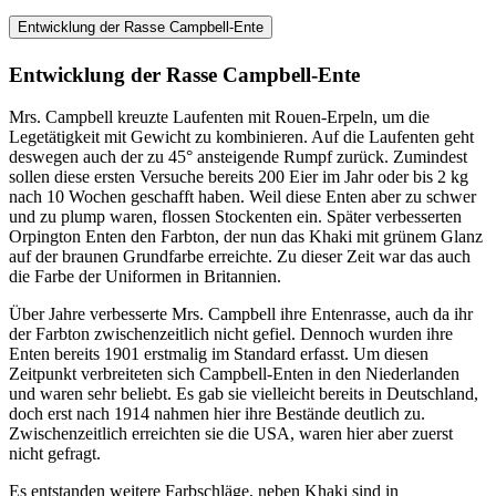
Entwicklung der Rasse Campbell-Ente
Entwicklung der Rasse Campbell-Ente
Mrs. Campbell kreuzte Laufenten mit Rouen-Erpeln, um die
Legetätigkeit mit Gewicht zu kombinieren. Auf die Laufenten geht
deswegen auch der zu 45° ansteigende Rumpf zurück. Zumindest
sollen diese ersten Versuche bereits 200 Eier im Jahr oder bis 2 kg
nach 10 Wochen geschafft haben. Weil diese Enten aber zu schwer
und zu plump waren, flossen Stockenten ein. Später verbesserten
Orpington Enten den Farbton, der nun das Khaki mit grünem Glanz
auf der braunen Grundfarbe erreichte. Zu dieser Zeit war das auch
die Farbe der Uniformen in Britannien.
Über Jahre verbesserte Mrs. Campbell ihre Entenrasse, auch da ihr
der Farbton zwischenzeitlich nicht gefiel. Dennoch wurden ihre
Enten bereits 1901 erstmalig im Standard erfasst. Um diesen
Zeitpunkt verbreiteten sich Campbell-Enten in den Niederlanden
und waren sehr beliebt. Es gab sie vielleicht bereits in Deutschland,
doch erst nach 1914 nahmen hier ihre Bestände deutlich zu.
Zwischenzeitlich erreichten sie die USA, waren hier aber zuerst
nicht gefragt.
Es entstanden weitere Farbschläge, neben Khaki sind in