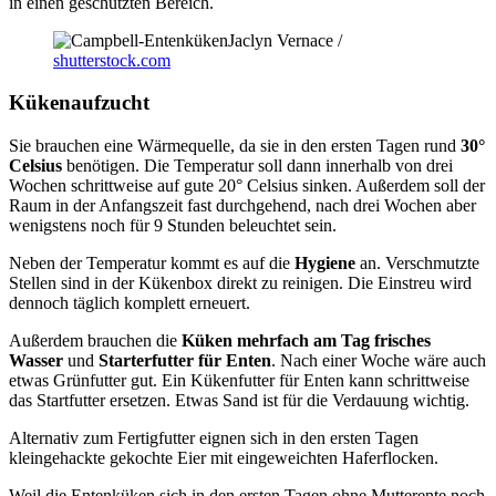
in einen geschützten Bereich.
Jaclyn Vernace /
shutterstock.com
Kükenaufzucht
Sie brauchen eine Wärmequelle, da sie in den ersten Tagen rund
30°
Celsius
benötigen. Die Temperatur soll dann innerhalb von drei
Wochen schrittweise auf gute 20° Celsius sinken. Außerdem soll der
Raum in der Anfangszeit fast durchgehend, nach drei Wochen aber
wenigstens noch für 9 Stunden beleuchtet sein.
Neben der Temperatur kommt es auf die
Hygiene
an. Verschmutzte
Stellen sind in der Kükenbox direkt zu reinigen. Die Einstreu wird
dennoch täglich komplett erneuert.
Außerdem brauchen die
Küken mehrfach am Tag frisches
Wasser
und
Starterfutter für Enten
. Nach einer Woche wäre auch
etwas Grünfutter gut. Ein Kükenfutter für Enten kann schrittweise
das Startfutter ersetzen. Etwas Sand ist für die Verdauung wichtig.
Alternativ zum Fertigfutter eignen sich in den ersten Tagen
kleingehackte gekochte Eier mit eingeweichten Haferflocken.
Weil die Entenküken sich in den ersten Tagen ohne Mutterente noch