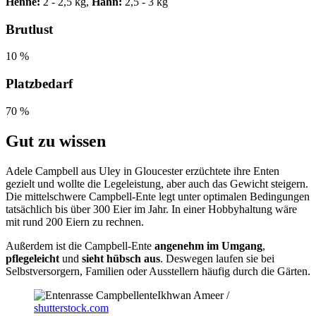
Henne:
2 - 2,5 kg,
Hahn:
2,5 - 3 kg
Brutlust
10 %
Platzbedarf
70 %
Gut zu wissen
Adele Campbell aus Uley in Gloucester erzüchtete ihre Enten
gezielt und wollte die Legeleistung, aber auch das Gewicht steigern.
Die mittelschwere Campbell-Ente legt unter optimalen Bedingungen
tatsächlich bis über 300 Eier im Jahr. In einer Hobbyhaltung wäre
mit rund 200 Eiern zu rechnen.
Außerdem ist die Campbell-Ente
angenehm im Umgang
,
pflegeleicht
und
sieht hübsch aus
. Deswegen laufen sie bei
Selbstversorgern, Familien oder Ausstellern häufig durch die Gärten.
Ikhwan Ameer /
shutterstock.com