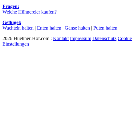
Fragen:
Welche Hühnereier kaufen?
Geflügel:
Wachteln halten
|
Enten halten
|
Gänse halten
|
Puten halten
2026 Huehner-Hof.com :
Kontakt
Impressum
Datenschutz
Cookie
Einstellungen