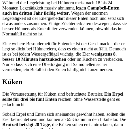
Während die Legeleistung bei Hühnern meist nach 18 bis 24
Monaten Legetätigkeit massiv abnimmt,
legen Campbell-Enten
auch im dritten Jahr fleißig weiter
. Wegen der enormen
Legetätigkeit ist der Energiebedarf dieser Enten hoch und setzt sich
etwas anders zusammen. Einige Züchter erklären deswegen, dass sie
besser Hühner- als Entenfutter verwenden können, obwohl das im
Normalfall nicht so ist.
Eine weitere Besonderheit für Enteneier ist der Geschmack – dieser
liegt so dicht bei Hühnereiern, dass es einem nicht auffällt. Dennoch
ist es bei jedem Wassergeflügel wichtig, die Eier
wenigstens 8,
besser 10 Minuten hartzukochen
oder im Kuchen zu verbacken.
Nur so lässt sich eine Übertragung mit Salmonellen sicher
vermeiden, ein Befall ist den Enten häufig nicht anzumerken.
Küken
Die Voraussetzung für Küken sind befruchtete Bruteier.
Ein Erpel
sollte für drei bis fünf Enten
reichen, ohne Wasserstelle geht es
jedoch nicht.
Sobald Erpel und Enten sich aneinander gewöhnt haben, sollten die
Eier befruchtet sein und können ab 65 Gramm in den Inkubator. Die
Brutzeit beträgt 28 Tage
, die Küken sollen erst antrocknen, dann