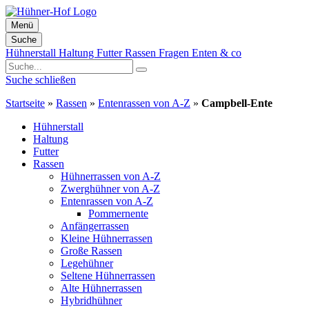
Menü
Suche
Zum
Hühnerstall
Haltung
Futter
Rassen
Fragen
Enten & co
Inhalt
springen
Suche schließen
Startseite
»
Rassen
»
Entenrassen von A-Z
»
Campbell-Ente
Hühnerstall
Haltung
Futter
Rassen
Hühnerrassen von A-Z
Zwerghühner von A-Z
Entenrassen von A-Z
Pommernente
Anfängerrassen
Kleine Hühnerrassen
Große Rassen
Legehühner
Seltene Hühnerrassen
Alte Hühnerrassen
Hybridhühner