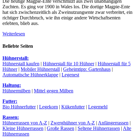
Die heutige Magpie-Ente verschmilzt aus zwei unabhängigen
Zuchten. Es ging vor 1900 in Wales los. Die dortige Magpie-Ente
hat sich zwischenzeitlich als Zweinutzungsente zwar verbreitet, ein
richtiger Durchbruch, wie ihn einige andere Wirtschaftsenten
erlebten, blieb aus.
Weiterlesen
Beliebte Seiten
Hühnerstall:
Hühnerstall kaufen
|
Hühnerstall für 10 Hühner
|
Hühnerstall für 5
Hühner
|
Mobiler Hühnerstall
|
Geheimtipp: Gartenhaus
|
Automatische Hühnerklappe
|
Legenest
Haltung:
Hühnermilben
|
Mittel gegen Milben
Futter:
Bio Hühnerfutter
|
Legekorn
|
Kükenfutter
|
Legemehl
Rassen:
Hühnerrassen von A-Z
|
Zwerghühner von A-Z
|
Anfängerrassen
|
Kleine Hühnerrassen
|
Große Rassen
|
Seltene Hühnerrassen
|
Alte
Hühnerrassen