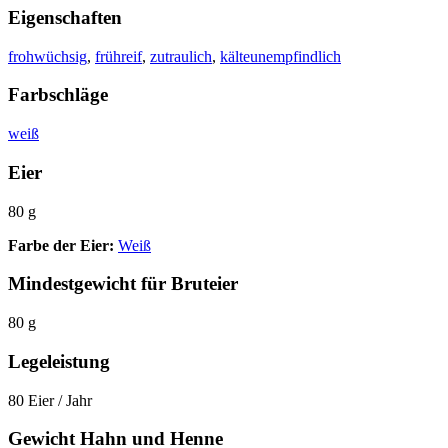
Eigenschaften
frohwüchsig
,
frühreif
,
zutraulich
,
kälteunempfindlich
Farbschläge
weiß
Eier
80 g
Farbe der Eier:
Weiß
Mindestgewicht für Bruteier
80 g
Legeleistung
80 Eier / Jahr
Gewicht Hahn und Henne