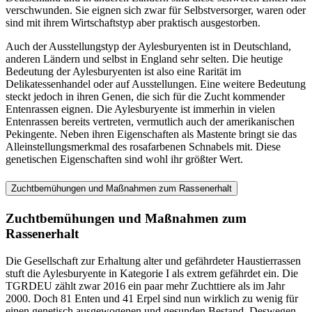
verschwunden. Sie eignen sich zwar für Selbstversorger, waren oder
sind mit ihrem Wirtschaftstyp aber praktisch ausgestorben.
Auch der Ausstellungstyp der Aylesburyenten ist in Deutschland,
anderen Ländern und selbst in England sehr selten. Die heutige
Bedeutung der Aylesburyenten ist also eine Rarität im
Delikatessenhandel oder auf Ausstellungen. Eine weitere Bedeutung
steckt jedoch in ihren Genen, die sich für die Zucht kommender
Entenrassen eignen. Die Aylesburyente ist immerhin in vielen
Entenrassen bereits vertreten, vermutlich auch der amerikanischen
Pekingente. Neben ihren Eigenschaften als Mastente bringt sie das
Alleinstellungsmerkmal des rosafarbenen Schnabels mit. Diese
genetischen Eigenschaften sind wohl ihr größter Wert.
Zuchtbemühungen und Maßnahmen zum Rassenerhalt
Zuchtbemühungen und Maßnahmen zum
Rassenerhalt
Die Gesellschaft zur Erhaltung alter und gefährdeter Haustierrassen
stuft die Aylesburyente in Kategorie I als extrem gefährdet ein. Die
TGRDEU zählt zwar 2016 ein paar mehr Zuchttiere als im Jahr
2000. Doch 81 Enten und 41 Erpel sind nun wirklich zu wenig für
einen genetisch ausgewogenen und gesunden Bestand. Deswegen