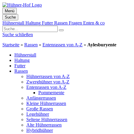
Menü
Suche
Zum
Hühnerstall
Haltung
Futter
Rassen
Fragen
Enten & co
Inhalt
springen
Suche schließen
Startseite
»
Rassen
»
Entenrassen von A-Z
»
Aylesburyente
Hühnerstall
Haltung
Futter
Rassen
Hühnerrassen von A-Z
Zwerghühner von A-Z
Entenrassen von A-Z
Pommernente
Anfängerrassen
Kleine Hühnerrassen
Große Rassen
Legehühner
Seltene Hühnerrassen
Alte Hühnerrassen
Hybridhühner