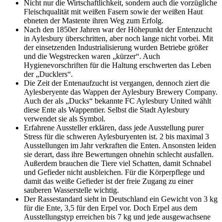
Nicht nur die Wirtschaftlichkeit, sondern auch die vorzügliche
Fleischqualität mit weißen Fasern sowie der weißen Haut
ebneten der Mastente ihren Weg zum Erfolg.
Nach den 1850er Jahren war der Höhepunkt der Entenzucht
in Aylesbury überschritten, aber noch lange nicht vorbei. Mit
der einsetzenden Industrialisierung wurden Betriebe größer
und die Wegstrecken waren „kürzer“. Auch
Hygienevorschriften für die Haltung erschwerten das Leben
der „Ducklers“.
Die Zeit der Entenaufzucht ist vergangen, dennoch ziert die
Aylesberyente das Wappen der Aylesbury Brewery Company.
Auch der als „Ducks“ bekannte FC Aylesbury United wählt
diese Ente als Wappentier. Selbst die Stadt Aylesbury
verwendet sie als Symbol.
Erfahrene Aussteller erklären, dass jede Ausstellung purer
Stress für die schweren Aylesburyenten ist. 2 bis maximal 3
Ausstellungen im Jahr verkraften die Enten. Ansonsten leiden
sie derart, dass ihre Bewertungen ohnehin schlecht ausfallen.
Außerdem brauchen die Tiere viel Schatten, damit Schnabel
und Gefieder nicht ausbleichen. Für die Körperpflege und
damit das weiße Gefieder ist der freie Zugang zu einer
sauberen Wasserstelle wichtig.
Der Rassestandard sieht in Deutschland ein Gewicht von 3 kg
für die Ente, 3,5 für den Erpel vor. Doch Erpel aus dem
Ausstellungstyp erreichen bis 7 kg und jede ausgewachsene