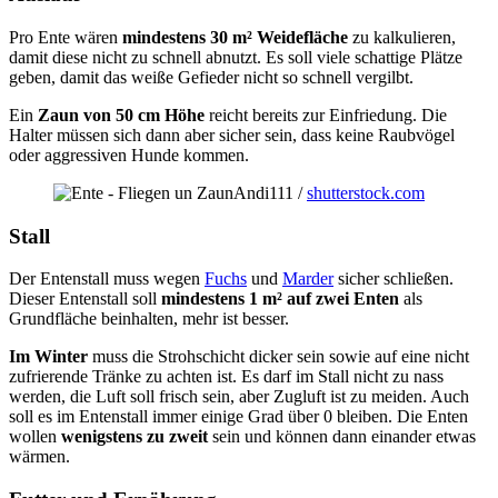
Pro Ente wären
mindestens 30 m² Weidefläche
zu kalkulieren,
damit diese nicht zu schnell abnutzt. Es soll viele schattige Plätze
geben, damit das weiße Gefieder nicht so schnell vergilbt.
Ein
Zaun von 50 cm Höhe
reicht bereits zur Einfriedung. Die
Halter müssen sich dann aber sicher sein, dass keine Raubvögel
oder aggressiven Hunde kommen.
Andi111 /
shutterstock.com
Stall
Der Entenstall muss wegen
Fuchs
und
Marder
sicher schließen.
Dieser Entenstall soll
mindestens 1 m² auf zwei Enten
als
Grundfläche beinhalten, mehr ist besser.
Im Winter
muss die Strohschicht dicker sein sowie auf eine nicht
zufrierende Tränke zu achten ist. Es darf im Stall nicht zu nass
werden, die Luft soll frisch sein, aber Zugluft ist zu meiden. Auch
soll es im Entenstall immer einige Grad über 0 bleiben. Die Enten
wollen
wenigstens zu zweit
sein und können dann einander etwas
wärmen.