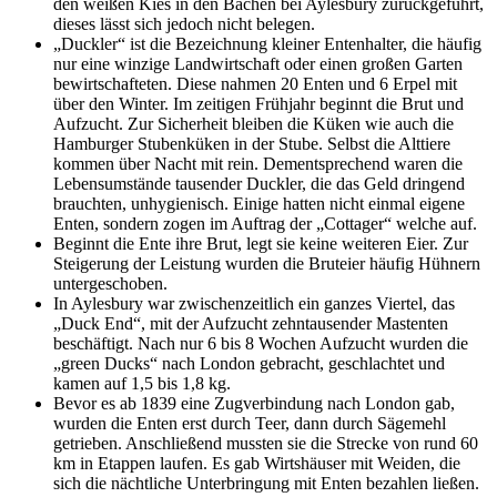
den weißen Kies in den Bächen bei Aylesbury zurückgeführt,
dieses lässt sich jedoch nicht belegen.
„Duckler“ ist die Bezeichnung kleiner Entenhalter, die häufig
nur eine winzige Landwirtschaft oder einen großen Garten
bewirtschafteten. Diese nahmen 20 Enten und 6 Erpel mit
über den Winter. Im zeitigen Frühjahr beginnt die Brut und
Aufzucht. Zur Sicherheit bleiben die Küken wie auch die
Hamburger Stubenküken in der Stube. Selbst die Alttiere
kommen über Nacht mit rein. Dementsprechend waren die
Lebensumstände tausender Duckler, die das Geld dringend
brauchten, unhygienisch. Einige hatten nicht einmal eigene
Enten, sondern zogen im Auftrag der „Cottager“ welche auf.
Beginnt die Ente ihre Brut, legt sie keine weiteren Eier. Zur
Steigerung der Leistung wurden die Bruteier häufig Hühnern
untergeschoben.
In Aylesbury war zwischenzeitlich ein ganzes Viertel, das
„Duck End“, mit der Aufzucht zehntausender Mastenten
beschäftigt. Nach nur 6 bis 8 Wochen Aufzucht wurden die
„green Ducks“ nach London gebracht, geschlachtet und
kamen auf 1,5 bis 1,8 kg.
Bevor es ab 1839 eine Zugverbindung nach London gab,
wurden die Enten erst durch Teer, dann durch Sägemehl
getrieben. Anschließend mussten sie die Strecke von rund 60
km in Etappen laufen. Es gab Wirtshäuser mit Weiden, die
sich die nächtliche Unterbringung mit Enten bezahlen ließen.