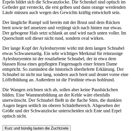
Erpeln bildet sich die Schwanzlocke. Die Schenkel sind optisch im
Gefieder gut versteckt, die erst gelben und dann orange werdenden
Läufe müssen auch wegen des Gewichts kräftig entwickelt sein.
Der längliche Rumpf soll bereits mit der Brust und dem Rücken
breit sowie tief ansetzen und verjüngt sich nach hinten nur etwas.
Der gebogene Hals setzt schlank an und wird nach unten voller. Im
Querschnitt soll dieser nicht rund, sondern oval wirken.
Der lange Kopf der Aylesburyente wirkt mit dem langen Schnabel
etwas Schwanenartig. Ein sehr wichtiges Merkmal für reinrassige
Aylesburyenten ist der rosafarbene Schnabel, der in etwa dem
blassen Rosa eines gepflegten Fingernagels einer feinen Dame
entspricht. So zumindest die historisch überlieferte Erklärung. Der
Schnabel ist nicht nur lang, sondern auch breit und deutet vorne eine
Löffelbildung an. Außerdem ist die Firstlinie etwas hohlrund.
Die Wangen zeichnen sich ab, sollen aber keine Pausbäckchen
bilden. Eine Wammenbildung an der Kehle wäre ebenfalls
unerwünscht. Der Schnabel fließt in die flache Stirn, die dunklen
Augen liegen seitlich im oberen Schädelbereich. Abgesehen der
Größe und der Schwanzlocke unterscheiden sich Ente und Erpel
optisch nicht.
Kurz und bündig lauten die Zuchtziele