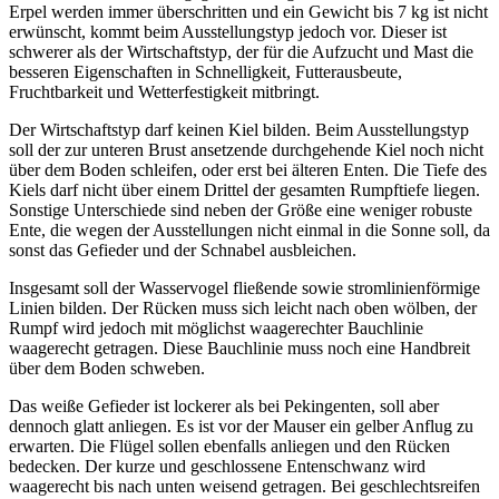
Erpel werden immer überschritten und ein Gewicht bis 7 kg ist nicht
erwünscht, kommt beim Ausstellungstyp jedoch vor. Dieser ist
schwerer als der Wirtschaftstyp, der für die Aufzucht und Mast die
besseren Eigenschaften in Schnelligkeit, Futterausbeute,
Fruchtbarkeit und Wetterfestigkeit mitbringt.
Der Wirtschaftstyp darf keinen Kiel bilden. Beim Ausstellungstyp
soll der zur unteren Brust ansetzende durchgehende Kiel noch nicht
über dem Boden schleifen, oder erst bei älteren Enten. Die Tiefe des
Kiels darf nicht über einem Drittel der gesamten Rumpftiefe liegen.
Sonstige Unterschiede sind neben der Größe eine weniger robuste
Ente, die wegen der Ausstellungen nicht einmal in die Sonne soll, da
sonst das Gefieder und der Schnabel ausbleichen.
Insgesamt soll der Wasservogel fließende sowie stromlinienförmige
Linien bilden. Der Rücken muss sich leicht nach oben wölben, der
Rumpf wird jedoch mit möglichst waagerechter Bauchlinie
waagerecht getragen. Diese Bauchlinie muss noch eine Handbreit
über dem Boden schweben.
Das weiße Gefieder ist lockerer als bei Pekingenten, soll aber
dennoch glatt anliegen. Es ist vor der Mauser ein gelber Anflug zu
erwarten. Die Flügel sollen ebenfalls anliegen und den Rücken
bedecken. Der kurze und geschlossene Entenschwanz wird
waagerecht bis nach unten weisend getragen. Bei geschlechtsreifen