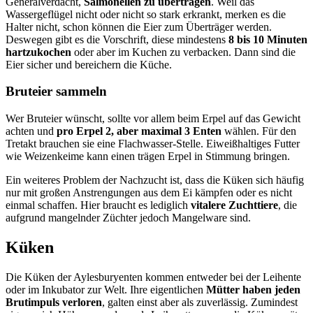
Generalverdacht,
Salmonellen zu übertragen
. Weil das
Wassergeflügel nicht oder nicht so stark erkrankt, merken es die
Halter nicht, schon können die Eier zum Überträger werden.
Deswegen gibt es die Vorschrift, diese mindestens
8 bis 10 Minuten
hartzukochen
oder aber im Kuchen zu verbacken. Dann sind die
Eier sicher und bereichern die Küche.
Bruteier sammeln
Wer Bruteier wünscht, sollte vor allem beim Erpel auf das Gewicht
achten und
pro Erpel 2, aber maximal 3 Enten
wählen. Für den
Tretakt brauchen sie eine Flachwasser-Stelle. Eiweißhaltiges Futter
wie Weizenkeime kann einen trägen Erpel in Stimmung bringen.
Ein weiteres Problem der Nachzucht ist, dass die Küken sich häufig
nur mit großen Anstrengungen aus dem Ei kämpfen oder es nicht
einmal schaffen. Hier braucht es lediglich
vitalere Zuchttiere
, die
aufgrund mangelnder Züchter jedoch Mangelware sind.
Küken
Die Küken der Aylesburyenten kommen entweder bei der Leihente
oder im Inkubator zur Welt. Ihre eigentlichen
Mütter haben jeden
Brutimpuls verloren
, galten einst aber als zuverlässig. Zumindest