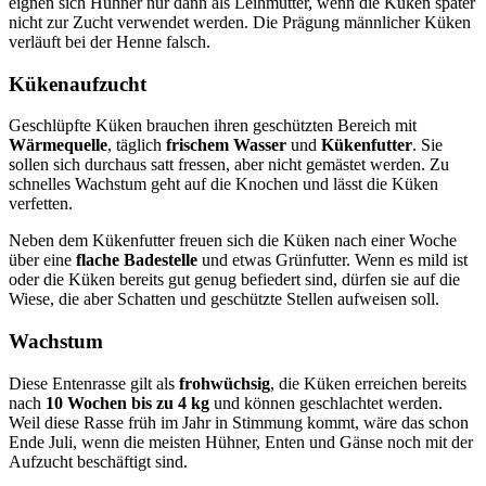
eignen sich Hühner nur dann als Leihmutter, wenn die Küken später
nicht zur Zucht verwendet werden. Die Prägung männlicher Küken
verläuft bei der Henne falsch.
Kükenaufzucht
Geschlüpfte Küken brauchen ihren geschützten Bereich mit
Wärmequelle
, täglich
frischem Wasser
und
Kükenfutter
. Sie
sollen sich durchaus satt fressen, aber nicht gemästet werden. Zu
schnelles Wachstum geht auf die Knochen und lässt die Küken
verfetten.
Neben dem Kükenfutter freuen sich die Küken nach einer Woche
über eine
flache Badestelle
und etwas Grünfutter. Wenn es mild ist
oder die Küken bereits gut genug befiedert sind, dürfen sie auf die
Wiese, die aber Schatten und geschützte Stellen aufweisen soll.
Wachstum
Diese Entenrasse gilt als
frohwüchsig
, die Küken erreichen bereits
nach
10 Wochen bis zu 4 kg
und können geschlachtet werden.
Weil diese Rasse früh im Jahr in Stimmung kommt, wäre das schon
Ende Juli, wenn die meisten Hühner, Enten und Gänse noch mit der
Aufzucht beschäftigt sind.