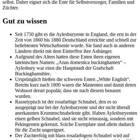
selbst. Daher eignet sich die Ente für Selbstversorger, Familien und
Züchter.
Gut zu wissen
Seit 1750 gibt es die Aylesburyente in England, die erst in der
Zeit von 1860 bis 1880 Deutschland erreichte und schnell zur
beliebtesten Wirtschaftsente wurde. Sie fand auch in anderen
Ländern direkt mit dem Eintreffen ihre Anhänger.
Aufgrund des Alters hatten diese Enten ihren eigenen
lateinischen Namen: „Anas domestica buckinghamen“ –
Aylesbury war einst die Hauptstadt der Grafschaft
Buckinghamshire.
Ursprünglich hießen die schweren Enten „White English“.
Bereits kurz nach 1800 waren die Mastenten und damit deren
Wohnort derart populär, dass sie nach diesem benannt
wurden.
Rassetypisch ist der rosafarbige Schnabel, den es so
ausgeprägt nur bei der Aylesburyente und der nicht überall
anerkannten Krummschnabelente gibt. Haben Aylesburyenten
einen gelben Schnabel, sind sie nicht reinrassig, sondern mit
Pekingenten gekreuzt. Solche Exemplare sind allein dadurch
für die Zucht ungeeignet.
Der Zuchterfolg mit blass rosafarbigem Schnabel wird auf