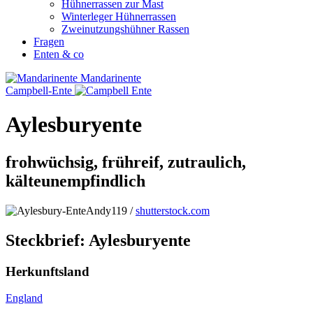
Hühnerrassen zur Mast
Winterleger Hühnerrassen
Zweinutzungshühner Rassen
Fragen
Enten & co
Mandarinente
Campbell-Ente
Aylesburyente
frohwüchsig, frühreif, zutraulich,
kälteunempfindlich
Andy119 /
shutterstock.com
Steckbrief: Aylesburyente
Herkunftsland
England