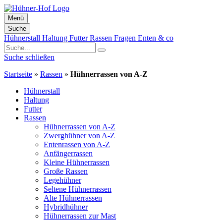
Menü
Suche
Zum
Hühnerstall
Haltung
Futter
Rassen
Fragen
Enten & co
Inhalt
springen
Suche schließen
Startseite
»
Rassen
»
Hühnerrassen von A-Z
Hühnerstall
Haltung
Futter
Rassen
Hühnerrassen von A-Z
Zwerghühner von A-Z
Entenrassen von A-Z
Anfängerrassen
Kleine Hühnerrassen
Große Rassen
Legehühner
Seltene Hühnerrassen
Alte Hühnerrassen
Hybridhühner
Hühnerrassen zur Mast