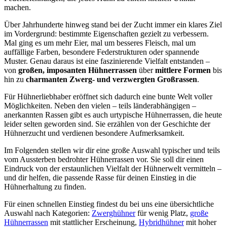
machen.
Über Jahrhunderte hinweg stand bei der Zucht immer ein klares Ziel
im Vordergrund: bestimmte Eigenschaften gezielt zu verbessern.
Mal ging es um mehr Eier, mal um besseres Fleisch, mal um
auffällige Farben, besondere Federstrukturen oder spannende
Muster. Genau daraus ist eine faszinierende Vielfalt entstanden –
von
großen, imposanten Hühnerrassen
über
mittlere Formen
bis
hin zu
charmanten Zwerg- und verzwergten Großrassen
.
Für Hühnerliebhaber eröffnet sich dadurch eine bunte Welt voller
Möglichkeiten. Neben den vielen – teils länderabhängigen –
anerkannten Rassen gibt es auch urtypische Hühnerrassen, die heute
leider selten geworden sind. Sie erzählen von der Geschichte der
Hühnerzucht und verdienen besondere Aufmerksamkeit.
Im Folgenden stellen wir dir eine große Auswahl typischer und teils
vom Aussterben bedrohter Hühnerrassen vor. Sie soll dir einen
Eindruck von der erstaunlichen Vielfalt der Hühnerwelt vermitteln –
und dir helfen, die passende Rasse für deinen Einstieg in die
Hühnerhaltung zu finden.
Für einen schnellen Einstieg findest du bei uns eine übersichtliche
Auswahl nach Kategorien:
Zwerghühner
für wenig Platz,
große
Hühnerrassen
mit stattlicher Erscheinung,
Hybridhühner
mit hoher