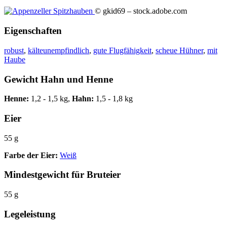
© gkid69 – stock.adobe.com
Eigenschaften
robust
,
kälteunempfindlich
,
gute Flugfähigkeit
,
scheue Hühner
,
mit
Haube
Gewicht Hahn und Henne
Henne:
1,2 - 1,5 kg,
Hahn:
1,5 - 1,8 kg
Eier
55 g
Farbe der Eier:
Weiß
Mindestgewicht für Bruteier
55 g
Legeleistung