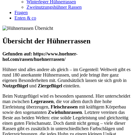
Winterleger Hühnerrassen
Zweinutzungshühner Rassen
Fragen
Enten & co
Übersicht der Hühnerrassen
Gefunden auf: https://www.huehner-
hof.com/rassen/huehnerrassen/
Hühner sind alles andere als gleich – im Gegenteil: Weltweit gibt es
rund 180 anerkannte Hühnerrassen, und jede bringt ihre ganz
eigenen Besonderheiten mit. Grundsätzlich lassen sie sich grob in
Nutzgeflügel
und
Ziergeflügel
einteilen.
Beim Nutzgeflügel wird es besonders spannend. Hier unterscheidet
man zwischen
Legerassen
, die vor allem durch ihre hohe
Eierleistung überzeugen,
Fleischrassen
mit kräftigem Körperbau
sowie den sogenannten
Zwiehuhnrassen
. Letztere vereinen das
Beste aus beiden Welten: eine solide Legeleistung und gleichzeitig
einen guten Fleischansatz. Doch damit nicht genug – viele dieser
Rassen gibt es zusätzlich in unterschiedlichen Farbschlägen und
Federzeichnungen, die jedes Huhn zu einem kleinen Unikat