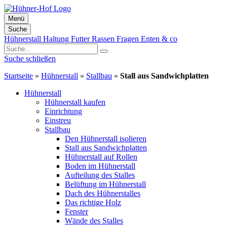
Menü
Suche
Zum
Hühnerstall
Haltung
Futter
Rassen
Fragen
Enten & co
Inhalt
springen
Suche schließen
Startseite
»
Hühnerstall
»
Stallbau
»
Stall aus Sandwichplatten
Hühnerstall
Hühnerstall kaufen
Einrichtung
Einstreu
Stallbau
Den Hühnerstall isolieren
Stall aus Sandwichplatten
Hühnerstall auf Rollen
Boden im Hühnerstall
Aufteilung des Stalles
Belüftung im Hühnerstall
Dach des Hühnerstalles
Das richtige Holz
Fenster
Wände des Stalles