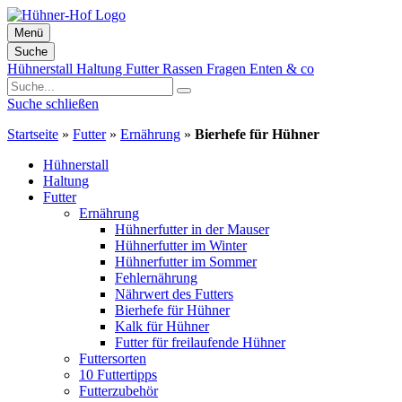
Menü
Suche
Zum
Hühnerstall
Haltung
Futter
Rassen
Fragen
Enten & co
Inhalt
springen
Suche schließen
Startseite
»
Futter
»
Ernährung
»
Bierhefe für Hühner
Hühnerstall
Haltung
Futter
Ernährung
Hühnerfutter in der Mauser
Hühnerfutter im Winter
Hühnerfutter im Sommer
Fehlernährung
Nährwert des Futters
Bierhefe für Hühner
Kalk für Hühner
Futter für freilaufende Hühner
Futtersorten
10 Futtertipps
Futterzubehör