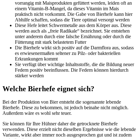
vorrangig mit Maisprodukten gefüttert werden, leiden oft an
einem Vitamin-B-Mangel, da dieses Vitamin im Mais
praktisch nicht vorkommt. Die Gabe von Bierhefe kann hier
Abhilfe schaffen, sodass die Tiere optimal versorgt werden
Diese Hefe leitet Schwermetalle aus dem Körper aus. Diese
werden auch als „freie Radikale“ bezeichnet. Sie entstehen
unter anderem durch eine falsche Ernährung oder durch die
Fütterung mit stark belastetem Futter
Die Bierhefe wirkt sich positiv auf die Darmflora aus, sodass
es erwiesenermaßen seltener zu Pilz- oder bakteriellen
Erkrankungen kommt
Sie verfügt über wichtige Inhaltsstoffe, die die Bildung neuer
Federn positiv beeinflussen. Die Federn können hierdurch
stärker werden
Welche Bierhefe eignet sich?
Bei der Produktion von Bier entsteht die sogenannte lebende
Bierhefe. Diese zu bekommen, ist jedoch beinahe nicht möglich.
Außerdem wäre es wohl sehr teuer.
Sie können für Ihre Hühner daher die getrocknete Bierhefe
verwenden. Diese erzielt nicht dieselben Ergebnisse wie die lebende
Variante, wirkt aber immer noch ausgesprochen gut und ist zudem